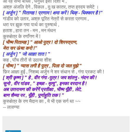
आ रहे सभी बांधव , धनुर्धर इसी दिशा में ,
अश्रु
अंजलि देने , विकल , दुःख कातर, तप्त ह्रदय समेटे ।
[ अर्जुन ] " पितामह ! प्रणाम ! क्षमा करें ! धिक् - धिक्कार है !"
गांडीव
को उतार, अश्रु पूरित नेत्रों से करता प्रणाम ,
धरा पर
झुक गया पार्थ का पुरुषार्थ ,
हताश , हारा तन - मन , मन मंथन
कुरुक्षेत्र के रणाँगण में !
[ भीष्म पितामह ] " आओ पुत्र ! दो शिरस्त्राण,
मेरा सर ऊंचा करो !"
[ अर्जुन ] " जो आज्ञा तात ! "
कह , पाँच तीरों से उठाया शीश
[ भीष्म ] " प्यास लगी है पुत्र , पिला दो जल मुझे "
फ़िर आज्ञा हुई , निशब्द अर्जुन ने शर संधान से , गंगा प्रकट की !
[ श्री कृष्ण ] " हे , वीर गंगा -पुत्र ! जय शांतनु - नंदन की !
सुनो , वीर पांडव , " इच्छा - मृत्यु", इनका वरदान है !
अब उत्तरायण की करेंगें प्रतीक्षा , भीष्म यूँही ,
लेटे,
बाण शैय्या पर , यूँही , पूर्णाहुति तक ! "
कुरुक्षेत्र के
रण मैदान का , ये भी एक सर्ग था ~~
-- लावण्या