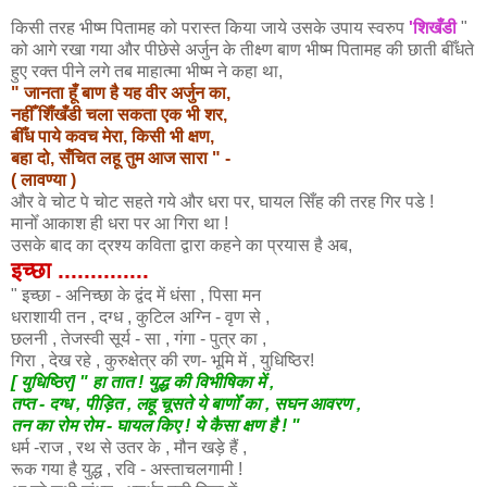
किसी तरह भीष्म पितामह को परास्त किया जाये उसके उपाय स्वरुप
'शिखँडी
"
को आगे रखा गया और पीछेसे अर्जुन के तीक्ष्ण बाण भीष्म पितामह की छाती बीँधते
हुए रक्त पीने लगे तब माहात्मा भीष्म ने कहा था,
" जानता हूँ बाण है यह वीर अर्जुन का,
नहीँ शिँखँडी चला सकता एक भी शर,
बीँध पाये कवच मेरा, किसी भी क्षण,
बहा दो, सँचित लहू तुम आज सारा " -
( लावण्या )
और वे चोट पे चोट सहते गये और धरा पर, घायल सिँह की तरह गिर पडे !
मानोँ आकाश ही धरा पर आ गिरा था !
उसके बाद का द्रश्य कविता द्वारा कहने का प्रयास है अब,
इच्छा ..............
" इच्छा - अनिच्छा के द्वंद में धंसा , पिसा मन
धराशायी तन , दग्ध , कुटिल अग्नि - वृण से ,
छलनी , तेजस्वी सूर्य - सा , गंगा - पुत्र का ,
गिरा , देख रहे , कुरुक्षेत्र की रण- भूमि में , युधिष्ठिर!
[ युधिष्ठिर] " हा तात ! युद्ध की विभीषिका में ,
तप्त - दग्ध , पीड़ित , लहू चूसते ये बाणोँ का , सघन आवरण ,
तन का रोम रोम - घायल किए ! ये कैसा क्षण है ! "
धर्म
-राज , रथ से उतर के , मौन खड़े हैं ,
रूक गया है युद्ध , रवि - अस्ताचलगामी !