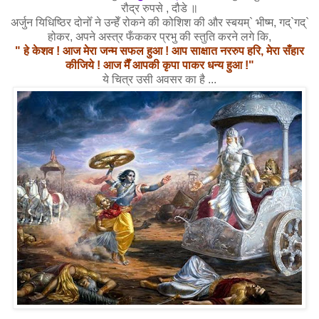
रौद्र रुपसे , दौडे ॥
अर्जुन यिधिष्ठिर दोनोँ ने उन्हेँ रोकने की कोशिश की और स्बयम्` भीष्म, गद्`गद्`
होकर, अपने अस्त्र फँककर प्रभु की स्तुति करने लगे कि,
" हे केशव ! आज मेरा जन्म सफल हुआ ! आप साक्षात नररुप हरि, मेरा सँहार
कीजिये ! आज मैँ आपकी कृपा पाकर धन्य हुआ !"
ये चित्र उसी अवसर का है ...