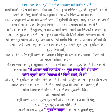
…महाभारत के पात्रोँ मेँ अनेक प्रकार की विशेषताएँ हैँ -
कहीँ काशी नरेश की कन्या अँबा का भीषम द्वारा हस्तिनापुर की बहुरानी बनाये
जाने के लिए, काशीसे बलपूर्वक लाना और फ़िर अम्बा का त्याग !
- फिर राजकुमारी अम्बा का अगले जन्म मेँ द्रौपदी के दूसरे भाई शिखँडी के रुप मेँ
जन्म लेना जो एक किँपुरुष गिना गया भीष्म पितामह की द्रष्टि मेँ !....
.द्रौपदी के बडे भाई ध्युष्टधुम्न का आचार्य द्रौणाचार्य का शिरच्छेद करना ॥
अरे, महायुध्ध के पहले , श्री कृष्ण का सँधि के लिये अँतिम प्रयास करते
हस्तिनापुर जाना और दुर्योधन का घमँडी बर्ताव जिसका अँध १०० कौरवोँ के
पिता राजवी धृतराष्ट्र का अनदेखा करते हुए अपने दुष्ट पुत्र दुर्योधन के
दुस्साहस को,
बढावा देना और श्री कृष्ण का धर्मात्मा विदुर के घर जाकर सादा भोजन और
आतिथ्य स्वीकार करना
ये महा समर की पूर्व भूमिका रहीँ !-॥ श्री कृष्ण का , युध्ध के निर्णय तक ये
कहना कि
"मैँ अस्त्र नहीँ उठाऊँगा ~~ एक तरफ मेरी वीर सेना
रहेगी दूसरी तरफ निहत्था मैँ ! जिसे चाहो, ले लो "
और दुर्मति दुर्योधन का सेना लेने का निर्णय और अर्जुन का श्री कृष्ण के चरण
पकड कर उनकी शरणागति लेनी यही युध्ध के पहले की घटनाएँ हैँ॥
भीष्म पितामह ने सेनापति पद लेकर युध्धारँभ किया
- घोर तबाही मची !
श्री कृष्ण अपना प्रण भूल गये और भीष्म का वध करने हेतु,
हाथ मेँ टूटे हुए रथ का पहिया ही
अपने अजेय आयुध
" सुदर्शन चक्र "
की तरह घुमाते हुए,