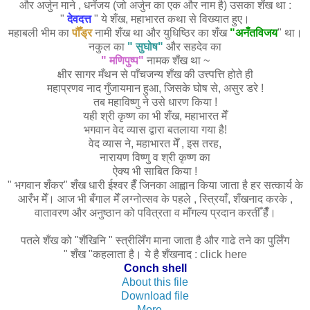
और अर्जुन माने , धनँजय (जो अर्जुन का एक और नाम है) उसका शँख था :
"
देवदत्त
" ये शँख, महाभारत कथा से विख्यात हुए।
महाबली भीम का
पौँड्र
नामी शँख था और युधिष्ठिर का शँख
"अनँतविजय
" था।
नकुल का
"
सुघोष"
और सहदेव का
"
मणिपुष्प"
नामक शँख था ~
क्षीर सागर मँथन से पाँचजन्य शँख की उत्त्पत्ति होते ही
महाप्रणव नाद गुँजायमान हुआ, जिसके घोष से, असुर डरे !
तब महाविष्णु ने उसे धारण किया !
यही श्री कृष्ण का भी
शँख, महाभारत मेँ
भगवान वेद व्यास द्वारा
बतलाया गया है!
वेद व्यास ने, महाभारत मेँ , इस तरह,
नारायण विष्णु व श्री कृष्ण का
ऐक्य भी साबित किया !
" भगवान शँकर" शँख धारी ईश्वर हैँ जिनका आह्वान किया जाता है हर सत्कार्य के
आरँभ मेँ। आज भी बँगाल मेँ लग्नोत्सव के पहले , स्त्रियाँ, शँखनाद करके ,
वातावरण और अनुष्ठान को पवित्रता व माँगल्य प्रदान करतीँ हैँ।
पतले शँख को "शँखिनि " स्त्रीलिँग माना जाता है और गाढे तने का पुर्लिँग
" शँख "कहलाता है। ये है शँखनाद : click here
Conch shell
About this file
Download file
More…