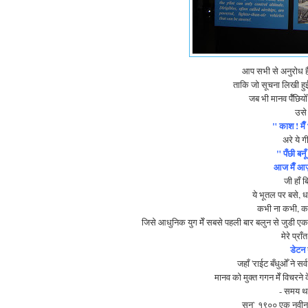
आप सभी से अनुरोध है
ताकि जो सूचना लिखी हुई ह
जब भी मानव पॅँछिय
उसे
" काश ! मैँ
अरे ये 
" पँछी बनू
आज मैँ आज़ाद
जी हाँ 
ये भूतल पर बसे, ध
कभी ना कभी, कही
जिसे आधुनिक युग मेँ सबसे पहली बार बलुन से जुडी एक
मेरे प्रा
डेटन
जहाँ 'राईट बँधुओँ ने
मानव को मुक्त गगन मेँ विचरन
- समय था
सन्` १९०० एक नवीन 