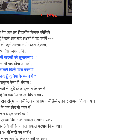
 कि आप इन चित्रोँ पे क्लिक कीजिये
ै उसे आप बडे अक्षरोँ मेँ पढ पायँगेँ ~~~
ोँ को खुले आसमान मेँ उडता देखता,
 भी ऐसा लगता, कि,
 भी बादलोँ को छू सकता ! "
गीत भी याद होगा आपको,
ँ उडती फिरुँ मस्त गगन मेँ,
 हूँ, दुनिया के चमन मेँ "
बिलकुल ऐसा ही अँदाज़ !
रती से जुडे हरेक इन्सान के मन मेँ
ँ ना कहीँ आनेवाला विचार था -
 टोकरीनुमा यान मेँ बैठकर आसमान मेँ ऊँचे उडकर सम्पन्न किया गया।
ँत के एक छोटे से शहर मेँ !
नाम है इस कस्बे का !
 सर्व प्रथम विमान की सफल उडान भरकर
े के लिये प्रेरित करता सफल प्रयोग किया था।
 २० वीँ सदी का आरँभ -
समय शताब्दि लेकर पृथ्वी पर आया।