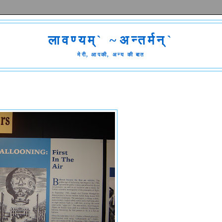
लावण्यम्` ~अन्तर्मन्`
मेरी, आपकी, अन्य की बात