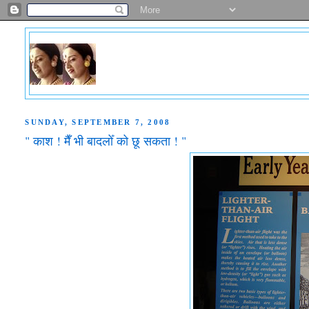
SUNDAY, SEPTEMBER 7, 2008
" काश ! मैँ भी बादलोँ को छू सकता ! "