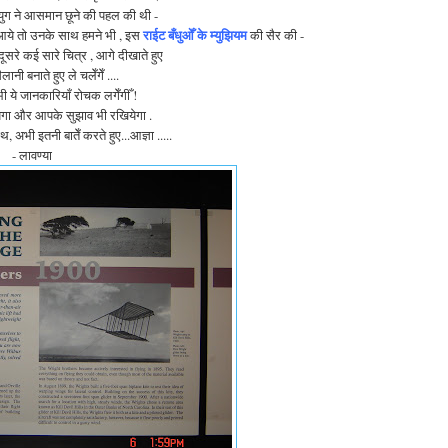
युग ने आसमान छूने की पहल की थी -
राईट बँधुओँ के म्युझियम
े आये तो उनके साथ हमने भी , इस
की सैर की -
दूसरे कई सारे चित्र , आगे दीखाते हुए
नी बनाते हुए ले चलेँगेँ ....
 ये जानकारियाँ रोचक लगेँगीँ !
येगा और आपके सुझाव भी रखियेगा .
 अभी इतनी बातेँ करते हुए...आज्ञा .....
- लावण्या