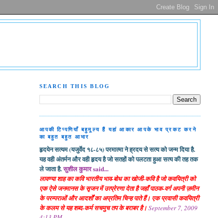
SEARCH THIS BLOG
आपकी टिप्पणियाँ बहुमूल्य हैं यहां आकार आपके भाव प्रकट करने
का बहुत बहुत आभार
हृदयेन सत्यम (यजुर्वेद १८-८५) परमात्मा ने ह्रदय से सत्य को जन्म दिया है.
यह वही अंतर्मन और वही हृदय है जो सतहों को पलटता हुआ सत्य की तह तक
ले जाता है.
सुशील कुमार said...
लावण्या शाह का कवि भारतीय भाव-बोध का खोजी-कवि है जो कवयित्री को
एक ऐसे जनमानस के सृजन में उत्प्रेरणा देता है जहाँ पाठक-वर्ग अपनी ज़मीन
के परम्पराओं और आदर्शों का अप्रतिम चिन्ह पाते हैं। एक प्रवासी कवयित्री
के कलम से यह शब्द-कर्म सचमुच तप के बराबर है।
September 7, 2009
4:13 PM