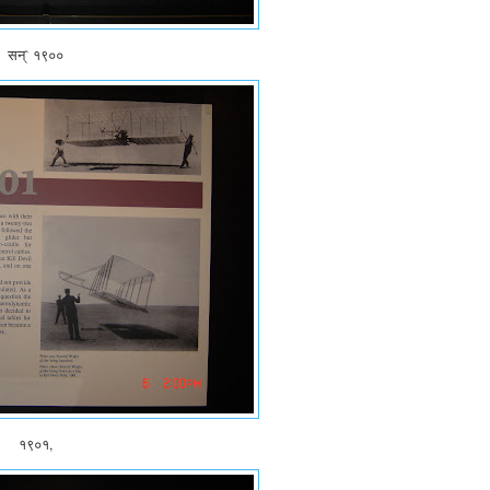
सन्` १९००
१९०१,