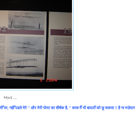
१९०२ ....
पर, नहीँ पडते मेरे " और मेरी पोस्ट का शीर्षक है, " काश मैँ भी बादलोँ को छू सकता !! है ना मज़ेदार