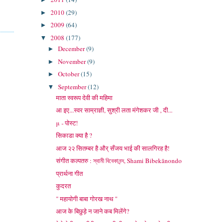
2010
(29)
►
2009
(64)
►
2008
(177)
▼
December
(9)
►
November
(9)
►
October
(15)
►
September
(12)
▼
माता स्वरूप देवी की महिमा
आ इए...स्वर साम्राज्ञी, सुश्री लता मंगेशकर जी , दी...
μ - पोस्ट!
सिकाडा क्या है ?
आज २२ सितम्बर है और् सँजय भाई की सालगिरह है!
संगीत कल्पतरु : স্বামী বিবেকানন্দ, Shami Bibekānondo
प्रार्थना गीत
कुदरत
" महायोगी बाबा गोरख नाथ "
आज के बिछुड़े न जाने कब मिलेंगे?