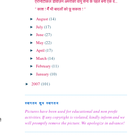
ऐरोनोटीकल डीवीज़न अमरीकी वायु सेना के पहले बनी एक व...
" काश ! मैँ भी बादलोँ को छू सकता ! "
August
(14)
►
July
(17)
►
June
(27)
►
May
(22)
►
April
(17)
►
March
(14)
►
February
(11)
►
January
(10)
►
2007
(101)
►
स्वागतम शुभ स्वागतम
Pictures have been used for educational and non profit
activities. If any copyright is violated, kindly inform and we
ै
will promptly remove the picture. We apologize in advance!