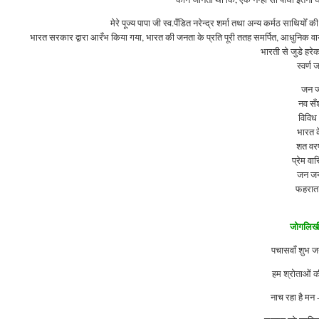
मेरे पूज्य पापा जी स्व.पँडित नरेन्द्र शर्मा तथा अन्य कर्मठ साथियोँ 
भारत सरकार द्वारा आरँभ किया गया, भारत की जनता के प्रति पूरी ततह समर्पित, आधुनिक वायु
भारती से जुडे हरेक
स्वर्ण
जन ज
नव सँ
विविध
भारत क
शत वरष
प्रेम व
जन जन
फहराता 
जोगलिखी
पचासवाँ शुभ 
हम श्रोताओं की
नाच रहा है मन