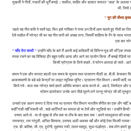
मुखर्जी ने गीतोँ ,गज़लोँ की धुनेँ बनाई । शकील, साहिर और डाक्टर सफदर "आह" के अलावा नरेन्
थी, जिसे 
" युग की सँध्या कृ
पहले यह गीत कवि ने स्वयँ पढा, फिर इसे गायिका ने गाया उन दिनोँ आम चलते हुए गीतोँ का र
ऐसे माहौल मेँ नरेन्द्र जी का यह गीत सभी को अच्छा लगा, जिसमेँ साहित्य के रँग के साथ भारत भू
एक बार नरेन
" चाँद मेरा साथी "
उन्होँने चाँद के बारे मेँ अपनी कई कवितायेँ जो विभिन्न मूड की थीँ एक र
रुपक रचने का यह विचित्र ढँग बहुत पसँद आया और आगे का प्रयोग किया -मैँ बम्बई रेडियो पर हि
किसी प्रोग्राम के लिये कहते , वे फौरन आमादा हो जाते - आ
समय ने एक और करवट बदली उस समय के सूचना तथा प्रसारण मँत्री डा. बी.वी. केसकर फिल्म
आकाशवाणी के बडे बडे केन्द्रोँ पर लाइट म्युजिक यूनिट ( प्रसारण गीत विभाग ) बनायेँ जायेँ, परन
किये गये - कल तक नरेन्द्र शर्मा हमारे अतिथि बनकर आया करते थे , अब वे, जिम्मेदार और
स्टेशन डायरेक्टर उनके आग पीछे घूमने लगे परन्तु नरेन्द्र जी की मुस्क
उनको एक अलग कमरा दे दिया गया था प्रसार गीत विभाग भारतीय सँगीत का एक अँग नहीँ, बल्कि
कहीँ गाडी नहीँ रुकती थी , चाहे आर्टिस्‍टों का मामला हो या टेपोँ और स्टुडियो का ! उन्होँने हिन
दफ्तर आते थे - या तो सुबह से लँच तक या लँच के बाद शाम तक ! अपने ताल्लुकात की वजह से उन्
रामचन्द्र, राम गांगुली, अनिल बिस्वास, उस्ताद अली अकबर खाँ और कोई ऐसा फिल्मी गायक न थ
एच. डी. बातिश, जी. एम्. दुर्रानी, मुहम्मद रफी, तलत महमूद, सुधा मल्होत्रा - सब लोग हमारे बुल