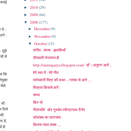
 बनाई
2010
(29)
►
2009
(64)
►
2008
(177)
▼
December
(9)
 थे -
►
 लगे -
November
(9)
►
October
(15)
▼
संगीत - संध्या : झलकियाँ
 मुझे
 जी से
दीपावली मंगलमय हो
http://anuragarya.blogspot.com/ :डॉ ।अनुराग आर्य ...
मेरे स्वर में : मेरे गीत
या कि
ियुक्त
परोपकारी मित्र की कथा -- गतांक से आगे ....
जैसे
मित्रता किससे करें!
समय
फ़िर भी
 थी -
के लिये
गीतांजलि’ और गुरूदेव रवीन्द्रनाथ टैगोर
 सी.
कोलंबस का कारनामा -
ा डे,
कितना प्यारा बच्चा ....
्ड हो