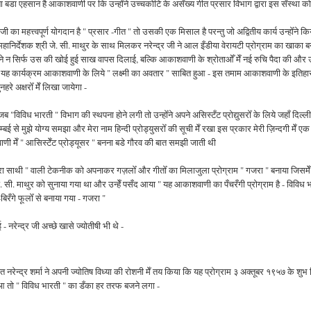
ना बडा एहसान है आकाशवाणी पर कि उन्होँने उच्चकोटि के असँख्य गीत प्रसार विभाग द्वारा इस सँस्था को 
ा महत्त्वपूर्ण योगदान है " प्रसार -गीत " तो उसकी एक मिसाल है परन्तु जो अद्वितीय कार्य उन्होँने कि
हानिर्देशक श्री जे. सी. माथुर के साथ मिलकर नरेन्द्र जी ने आल इँडीया वेरायटी प्रोग्राम का खाका ब
 सिर्फ उस की खोई हुई साख वापस दिलाई, बल्कि आकाशवाणी के श्रोताओँ मेँ नई रुचि पैदा की और उ
र यह कार्यक्रम आकाशवाणी के लिये " लक्ष्मी का अवतार " साबित हुआ - इस तमाम आकाशवाणी के इतिहास
रे अक्षरोँ मेँ लिखा जायेगा -
कि जब "विविध भारती " विभाग की स्थपना होने लगी तो उन्होँने अपने असिस्टँट प्रोद्युसरोँ के लिये जहाँ दिल्ली
बई से मुझे योग्य समझा और मेरा नाम हिन्दी प्रोड्युसरोँ की सूची मेँ रखा इस प्रकार मेरी ज़िन्दगी मेँ एक
वाणी मेँ " आसिस्टेँट प्रोड्यूसर " बनना बडे गौरव की बात समझी जाती थी
चाँद मेरा साथी " वाली टेकनीक को अपनाकर गज़लोँ और गीतोँ का मिलाजुला प्रोग्राम " गजरा " बनाया जिसमेँ
 जे. सी. माथुर को सुनाया गया था और उन्हेँ पसँद आया " यह आकाशवाणी का पँचरँगी प्रोग्राम है - विविध 
बिरँगे फूलोँ से बनाया गया - गजरा "
 नरेन्द्र जी अच्छे खासे ज्योतीषी भी थे -
रेन्द्र शर्मा ने अपनी ज्योतिष विध्या की रोशनी मेँ तय किया कि यह प्रोग्राम ३ अक्तूबर १९५७ के शुभ 
हुआ तो " विविध भारती " का डँका हर तरफ बजने लगा -