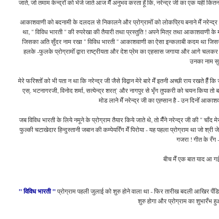
जाते, जो तमाम केन्द्रोँ को भेजे जाते आज मैँ अनुभव करता हूँ कि, नरेन्द्र जी का एक यही कित
आकाशवाणी को बदनामी के दलदल से निकालने और प्रोग्रामोँ को लोकप्रिय बनाने मेँ नरेन्द्र जी क
था, " विविध भारती " की रुपरेखा की तैयारी तथा प्रस्तुति ! अपने मित्र तथा आकाशवाणी के म
जिसका अति सुँदर नाम रखा " विविध भारती " आकाशवाणी का ऐसा इन्कलाबी कदम था जिसने न
हलके -फुलके प्रोग्रामोँ द्वारा राष्ट्रीयता और देश प्रेम का एहसास जगाया और आगे चलक
उनका नाम सुनह
मेरे फरिश्तोँ को भी पता न था कि नरेन्द्र जी जैसे विद्वान मेरे बारे मेँ इतनी अच्छी राय रखते हैँ 
एस्. भटनागरजी, विनोद शर्मा, सत्येन्द्र शरत्` और नागपुर से भृँग तुपकरी को चयन किया तो बम्
मोड लाने मेँ नरेन्द्र जी का एह्सान है - उन दिनोँ आकाश
जब विविध भारती के लिये नमूने के प्रोग्राम तैयार किये जाते थे, तो मैँने नरेन्द्र जी की " 
फुल्की चटाखेदार हिन्दुस्तानी जबान की कम्पेयरिँग मेँ पिरोया - यह पहला प्रोग्राम था जो श्री
गजरा ! गीत के रँग -
बीच मेँ एक बात याद आ गई -
" विविध भारती "
प्रोग्राम पहली जुलाई को शुरु होने वाला था - फिर तारीख बदली आखिर पँडित न
शुरु होगा और प्रोग्राम का शुभारँभ 