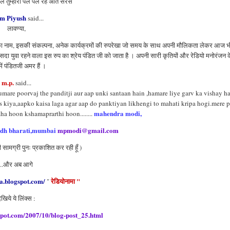
िपल तुम्हारा पल पल रहे अति सरस
m Piyush
said...
लावण्या,
का नाम, इसकी संकल्पना, अनेक कार्यक्रमों की रुपरेखा जो समय के साथ अपनी मौलिकता लेकर आज भी
दा युवा रहने वाला इस रुप का श्रेय पंडित जी को जाता है । अपनी सारी कृतियों और रेडियो मनोरंजन 
 में पंडितजी अमर हैं ।
m.p.
said...
are poorvaj the panditji aur aap unki santaan hain ,hamare liye garv ka vishay ha
 kiya,aapko kaisa laga agar aap do panktiyan likhengi to mahati kripa hogi.mere p
mahendra modi,
ha hoon kshamaprarthi hoon........
idh bharati,mumbai
mpmodi@gmail.com
ी सामग्री पुनः प्रकाशित कर रही हूँ )
..और अब आगे
a.blogspot.com/
रेडियोनामा "
"
ेखिये ये लिंक्स :
spot.com/2007/10/blog-post_25.html