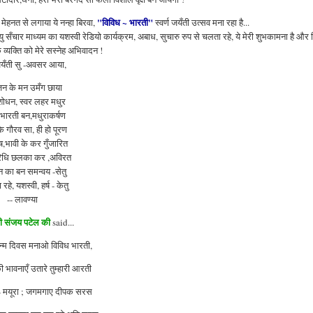
"विविध ~ भारती"
की मेहनत से लगाया ये नन्हा बिरवा,
स्वर्ण जयँती उत्सव मना रहा है...
 सँचार माध्यम का यशस्वी रेडियो कार्यक्रम,
अबाध,
सुचारु रुप से चलता रहे, ये मेरी शुभकामना है और 
 व्यक्ति को मेरे सस्नेह अभिवादन !
 जयँती सु -अवसर आया,
न के मन उमँग छाया
शोधन, स्वर लहर मधुर
 भारती बन,मधुराकर्षण
े गौरव सा, ही हो पूरण
,भावी के कर गुँजारित
ारिधि छलका कर ,अविरत
 का बन समन्वय -सेतु
रहे, यशस्वी, हर्ष - केतु
-- लावण्या
 संजय पटेल की
said...
जन्म दिवस मनाओ विविध
भारती,
 भावनाएँ उतारे तुम्हारी आरती
 - मयूरा ; जगमगाए दीपक सरस