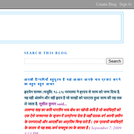
SEARCH THIS BLOG
आपकी टिप्पणियाँ बहुमूल्य हैं यहां आकार आपके भाव प्रकट करने
का बहुत बहुत आभार
हृदयेन सत्यम (यजुर्वेद १८-८५) परमात्मा ने ह्रदय से सत्य को जन्म दिया है.
यह वही अंतर्मन और वही हृदय है जो सतहों को पलटता हुआ सत्य की तह तक
ले जाता है.
सुशील कुमार said...
लावण्या शाह का कवि भारतीय भाव-बोध का खोजी-कवि है जो कवयित्री को
एक ऐसे जनमानस के सृजन में उत्प्रेरणा देता है जहाँ पाठक-वर्ग अपनी ज़मीन
के परम्पराओं और आदर्शों का अप्रतिम चिन्ह पाते हैं। एक प्रवासी कवयित्री
के कलम से यह शब्द-कर्म सचमुच तप के बराबर है।
September 7, 2009
4:13 PM