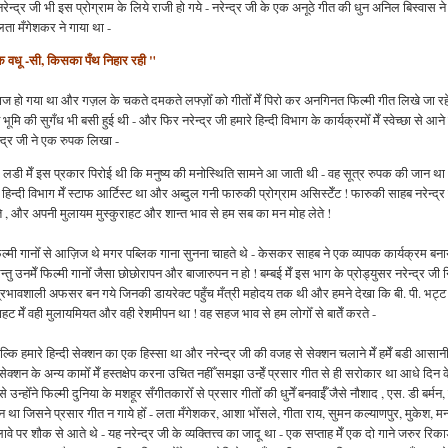
द्र जी भी इस प्रोग्राम के लिये राजी हो गये - नरेन्द्र जी के एक अनूठे गीत की धुन अनिल बिस्वास ने
लता मँगेशकर ने गाया था -
षक वधू -सी, किसका पँथ निहार रही "
िवाज हो गया था और गज़ल के चकते दमकते लफ्ज़ोँ को गीतोँ मेँ पिरो कर अनगिनत फिल्मी गीत लिखे जा रहे
मि की सुगँध भी बसी हुई थी - और फिर नरेन्द्र जी हमारे हिन्दी विभाग के कार्यक्रमोँ मेँ स्वेच्छा से आने
्द्र जी ने एक रुपक लिखा -
ुपक लडी मेँ इस प्रकार पिरोई थी कि मनुष्य की मनोस्थिति सामने आ जाती थी - वह सूत्र रुपक की जान था -
न्दी विभाग मेँ स्टाफ आर्टिस्ट था और अब्दुल गनी फारुकी प्रोग्राम असिस्टेँट ! फारुकी साहब नरेन्द्र
ते , और अपनी मुलायम मुस्कुराहट और शान्त भाव से हम सब का मन मोह लेते !
ी गानोँ से आज़िज थे मगर पब्लिक गाना सुनना चाहते थे - केसकर साहब ने एक व्यापक कार्यक्रम बना
्तु उनमेँ फिल्मी गानोँ जैसा छोछोरापन और बाजारुपन न हो ! बम्बई मेँ इस भाग के प्रोड्युसर नरेन्द्र जी न
 प्रभावशाली अफसर बन गये जिनकी डायरेक्ट पहुँच मँत्री महोदय तक थी और हमने देखा कि बी. पी. भट्ट 
ुराहट मेँ वही मुलायमियत और वही रेशमीपन था ! वह सहज भाव से हम लोगोँ से बातेँ करते -
 हमारे हिन्दी सेक्शन का एक हिस्सा था और नरेन्द्र जी की वजह से सेक्शन चलाने मेँ हमेँ बडी आसानी
्दी सेक्शन के अन्य कामोँ मेँ हस्तक्षेप करना उचित नहीँ समझा उन्हेँ प्रसार गीत से ही सरोकार था आधे दिन 
होँने फिल्मी दुनिया के मशहूर सँगीतकारोँ से प्रसार गीतोँ की धुनेँ बनवाईँ जैसे नौशाद , एस. डी बर्मन,
ा जिसने प्रसार गीत न गाये होँ - लता मँगेशकर, आशा भोँसले, गीता राय, सुमन कल्याणपुर, मुकेश, मन्न
ावे पर शौक से आते थे - यह नरेन्द्र जी के व्यक्तित्त्व का जादू था - एक सप्ताह मेँ एक दो गाने जरुर रिकार