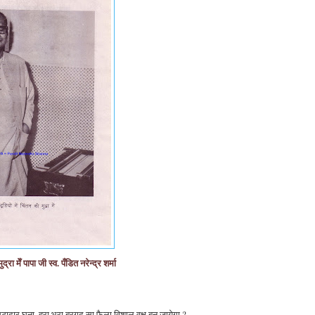
ुद्रा मेँ पापा जी स्व. पँडित नरेन्द्र शर्मा
टादार,घना, हरा भरा बरगद सा फैला विशाल वृक्ष बन जायेगा ?