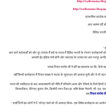
http://radionama.blo
http://radionama.blogsp
प्रकाशित
आलेख को 
आप अवश्य पढेँ 
विविध भारत
" ब
आप सारे श्रोताओँ को और दूर परदेस मेँ बसे या भारत मेँ विविध भारती के रंगारंग कार्यक्रमोँ क
आपकी ईद बढिया मनी होगी और नवरात्र के उत्सव का आप भरपूर आनँद ले र
जनाब रिफत सरोश जी ने हमेँ यह बतलाया था कि, कैसे पहले
वहीँ किसी कार्यक्रम मेँ रि‍फत साहब ने नाटक के सूत्रधार की आवाज़ सुनी और ये भी जान लिय
भारत की स्वतँत्रता के बाद आकाशवाणी की नीति मेँ परिवर्तन आया और रेडियो के लिये हिन्
विध्यालँकार, वीरेन्द्र कुमार जैन, किशोरी रमन टँडन,डा. शशि शेखर नैथानी, सी. एल्. प्रभात, 
रि‍फत सरोश ज
अब
" उन्हीँ दिनोँ हम लोगोँ ने पँ. नरेन्द्र शर्मा को भी आमादा किया- एक विशेष कार्यक्रम का