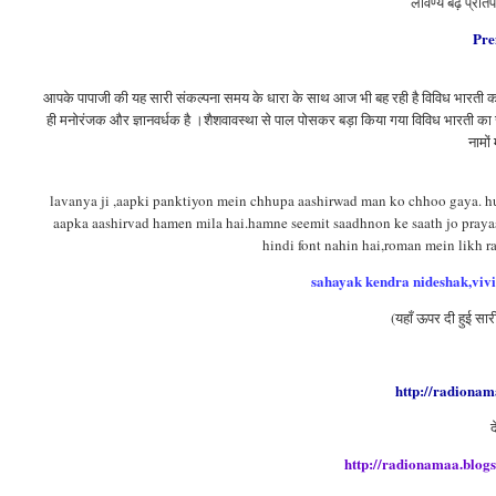
लावण्य बढ़े प्रत
Pre
आपके पापाजी की यह सारी संकल्पना समय के धारा के साथ
आज भी बह रही है विविध भारती 
ही मनोरंजक और ज्ञानवर्धक है ।शैशवावस्था से पाल पोसकर बड़ा किया गया विविध भारती का स
नामों
lavanya ji ,aapki panktiyon mein chhupa aashirwad man ko chhoo gaya. hum
aapka aashirvad hamen mila hai.hamne seemit saadhnon ke saath jo prayas
hindi font nahin hai,roman mein likh ra
sahayak kendra nideshak,viv
(यहाँ ऊपर दी हुई सार
http://radionam
द
http://radionamaa.blog