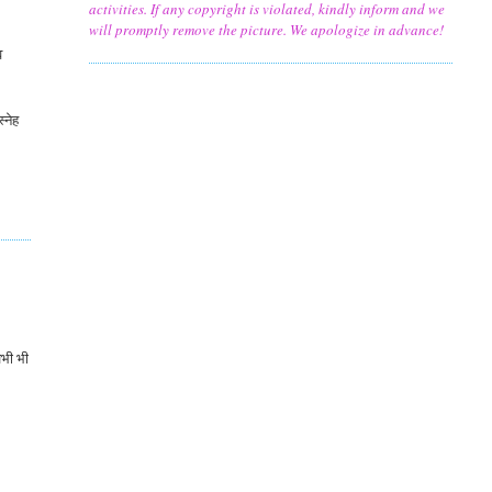
activities. If any copyright is violated, kindly inform and we
will promptly remove the picture. We apologize in advance!
व
्नेह
अभी भी