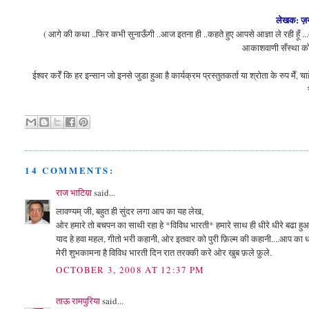
लेखक: ज़ना
( आगे की कथा ..फिर कभी सुनाऊँगी ..आज इतना ही ..कहते हुए आपसे आज्ञा ले रही हूँ .
आकाशवाणी सँस्था को सच
ईश्वर करेँ कि हर इन्सान जो इनसे जुडा हुआ है कार्यक्रम प्रस्‍तुतकर्ता या श्रोता के रुप मेँ, च
14 COMMENTS:
राज भाटिय़ा
said...
लावण्यम् जी, बहुत ही सुंदर लगा आप का यह लेख,
ओर हमारे तो बचपन का साथी रहा हे *विविध भारती* हमारे साथ ही धीरे धीरे बढा हुआ
याद हे हवा महल, गीतो भरी कहानी, ओर इतवार को पुरी फ़िल्म की कहानी....आप का ध
मेरी शुभकामना है विविध भारती दिन रात तरक्की करे ओर खुब फ़ले फ़ुले.
OCTOBER 3, 2008 AT 12:37 PM
ताऊ रामपुरिया
said...