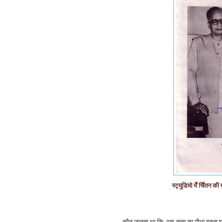
स्ट्युडियो मेँ चिँतन की म
कौन जानता था कि, एक नन्हा सा पौधा इतना घ