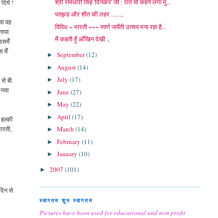
श्री रामधारी सिंह 'दिनकर' जी : रात यों कहने लगा मु...
दिये !
पतझड और शीत की लहर .......,
या वह
विविध ~ भारती ~~~ स्वर्ण जयँती उत्सव मना रहा है...
नाया
मैं कहती हूँ आँखिन देखी .,
समेँ
 मेँ
September
(12)
►
August
(14)
►
July
(17)
 से बी.
►
 नया
June
(27)
►
May
(22)
►
April
(17)
►
 हल्की
भारती,
March
(14)
►
February
(11)
►
January
(10)
►
2007
(101)
►
दिन से
स्वागतम शुभ स्वागतम
Pictures have been used for educational and non profit