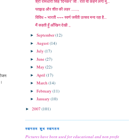
श्री रामधारी सिंह 'दिनकर' जी : रात यों कहने लगा मु...
पतझड और शीत की लहर .......,
विविध ~ भारती ~~~ स्वर्ण जयँती उत्सव मना रहा है...
मैं कहती हूँ आँखिन देखी .,
September
(12)
►
August
(14)
►
July
(17)
►
June
(27)
►
May
(22)
►
April
(17)
 सीजन
►
ा।
March
(14)
►
February
(11)
►
January
(10)
►
2007
(101)
►
स्वागतम शुभ स्वागतम
Pictures have been used for educational and non profit