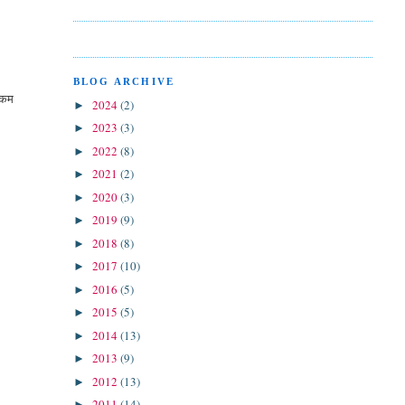
BLOG ARCHIVE
, कम
2024
(2)
►
2023
(3)
►
2022
(8)
►
2021
(2)
►
2020
(3)
►
2019
(9)
►
2018
(8)
►
2017
(10)
►
2016
(5)
►
2015
(5)
►
2014
(13)
►
2013
(9)
►
2012
(13)
►
2011
(14)
►