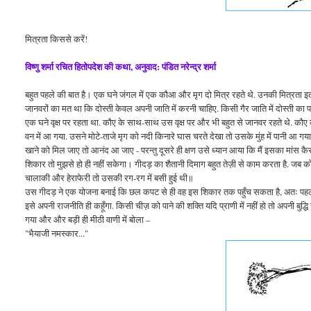
मित्रता किससे करें!
विष्णु शर्मा रचित हितोपदेश की कथा, अनुवाद: पंडित नरेन्द्र शर्मा
बहुत पहले की बात है। एक घने जंगल में एक कौआ और मृग दो मित्र रहते थे. उनकी मित्रता 
जानवरों का मत था कि दोस्ती केवल अपनी जाति में करनी चाहिए. किसी गैर जाति में दोस्ती
एक घने वृक्ष पर रहता था. कौए के साथ-साथ उस वृक्ष पर और भी बहुत से जानवर रहते थे. कौए 
वन में आ गया. उसने मोटे-ताजे मृग को नदी किनारे घास चरते देखा तो उसके मुंह में पानी आ ग
खाने को मिल जाए तो आनंद आ जाए - परन्तु दूसरे ही क्षण उसे ध्यान आया कि मैं इसका मांस कैसे 
शिकार तो मुझसे हो ही नहीं सकेगा। गीदड़ का शैतानी दिमाग बहुत तेज़ी से काम करता है. जब
चालाकी और हेराफेरी तो उसकी रग-रग में बसी हुई थी॥
उस गीदड़ ने एक योजना बनाई कि छल कपट से ही वह इस शिकार तक पहुँच सकता है, अतः पहले इस
इसे अपनी राजनीति ही कहूँगा. किसी चीज़ को पाने की शक्ति यदि प्राणी में नहीं हो तो अपनी बुद
गया और और बड़ी ही मीठी वाणी में बोला –
"भैयाजी नमस्कार..."