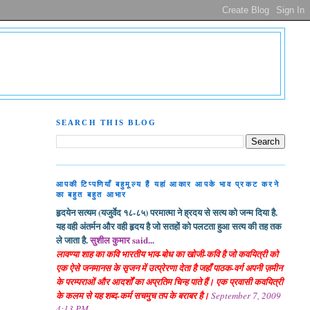
SEARCH THIS BLOG
आपकी टिप्पणियाँ बहुमूल्य हैं यहां आकार आपके भाव प्रकट करने
का बहुत बहुत आभार
हृदयेन सत्यम (यजुर्वेद १८-८५) परमात्मा ने ह्रदय से सत्य को जन्म दिया है.
यह वही अंतर्मन और वही हृदय है जो सतहों को पलटता हुआ सत्य की तह तक
ले जाता है.
सुशील कुमार said...
लावण्या शाह का कवि भारतीय भाव-बोध का खोजी-कवि है जो कवयित्री को
एक ऐसे जनमानस के सृजन में उत्प्रेरणा देता है जहाँ पाठक-वर्ग अपनी ज़मीन
के परम्पराओं और आदर्शों का अप्रतिम चिन्ह पाते हैं। एक प्रवासी कवयित्री
के कलम से यह शब्द-कर्म सचमुच तप के बराबर है।
September 7, 2009
4:13 PM