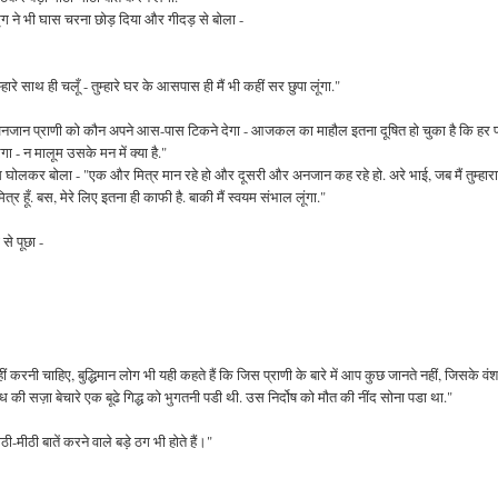
ृग ने भी घास चरना छोड़ दिया और गीदड़ से बोला -
्हारे साथ ही चलूँ - तुम्हारे घर के आसपास ही मैं भी कहीं सर छुपा लूंगा."
ी अनजान प्राणी को कौन अपने आस-पास टिकने देगा - आजकल का माहौल इतना दूषित हो चुका है कि हर प
ा - न मालूम उसके मन में क्या है."
रस घोलकर बोला - "एक और मित्र मान रहे हो और दूसरी और अनजान कह रहे हो. अरे भाई, जब मैं तुम्हारा
्र हूँ. बस, मेरे लिए इतना ही काफी है. बाकी मैं स्वयम संभाल लूंगा."
से पूछा -
ं करनी चाहिए, बुद्धिमान लोग भी यही कहते हैं कि जिस प्राणी के बारे में आप कुछ जानते नहीं, जिसके वं
ी सज़ा बेचारे एक बूढे गिद्ध को भुगतनी पडी थी. उस निर्दोष को मौत की नींद सोना पडा था."
ठी-मीठी बातें करने वाले बड़े ठग भी होते हैं।"