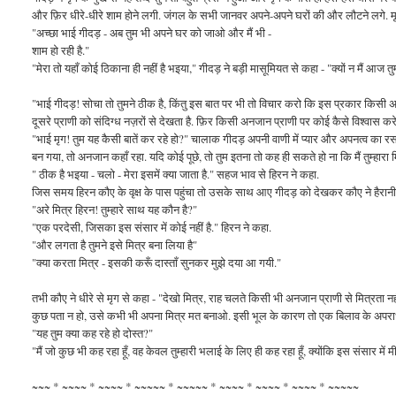
और फ़िर धीरे-धीरे शाम होने लगी. जंगल के सभी जानवर अपने-अपने घरों की और लौटने लगे. म
"अच्छा भाई गीदड़ - अब तुम भी अपने घर को जाओ और मैं भी -
शाम हो रही है."
"मेरा तो यहाँ कोई ठिकाना ही नहीं है भइया," गीदड़ ने बड़ी मासूमियत से कहा - "क्यों न मैं आज तुम
"भाई गीदड़! सोचा तो तुमने ठीक है, किंतु इस बात पर भी तो विचार करो कि इस प्रकार किस
दूसरे प्राणी को संदिग्ध नज़रों से देखता है. फ़िर किसी अनजान प्राणी पर कोई कैसे विश्वास करेग
"भाई मृग! तुम यह कैसी बातें कर रहे हो?" चालाक गीदड़ अपनी वाणी में प्यार और अपनत्व का 
बन गया, तो अनजान कहाँ रहा. यदि कोई पूछे, तो तुम इतना तो कह ही सकते हो ना कि मैं तुम्हारा मित
" ठीक है भइया - चलो - मेरा इसमें क्या जाता है." सहज भाव से हिरन ने कहा.
जिस समय हिरन कौए के वृक्ष के पास पहुंचा तो उसके साथ आए गीदड़ को देखकर कौए ने हैरानी 
"अरे मित्र हिरन! तुम्हारे साथ यह कौन है?"
"एक परदेसी, जिसका इस संसार में कोई नहीं है." हिरन ने कहा.
"और लगता है तुमने इसे मित्र बना लिया है"
"क्या करता मित्र - इसकी करूँ दास्ताँ सुनकर मुझे दया आ गयी."
तभी कौए ने धीरे से मृग से कहा - "देखो मित्र, राह चलते किसी भी अनजान प्राणी से मित्रता नही
कुछ पता न हो, उसे कभी भी अपना मित्र मत बनाओ. इसी भूल के कारण तो एक बिलाव के अपराध क
"यह तुम क्या कह रहे हो दोस्त?"
"मैं जो कुछ भी कह रहा हूँ, वह केवल तुम्हारी भलाई के लिए ही कह रहा हूँ, क्योंकि इस संसार में मी
~~~ * ~~~~ * ~~~~ * ~~~~~ * ~~~~~ * ~~~~ * ~~~~ * ~~~~ * ~~~~~