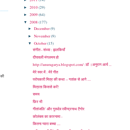
2010
(29)
►
2009
(64)
►
2008
(177)
▼
December
(9)
►
November
(9)
►
October
(15)
▼
संगीत - संध्या : झलकियाँ
दीपावली मंगलमय हो
http://anuragarya.blogspot.com/ :डॉ ।अनुराग आर्य ...
मेरे स्वर में : मेरे गीत
 की
परोपकारी मित्र की कथा -- गतांक से आगे ....
मित्रता किससे करें!
समय
फ़िर भी
गीतांजलि’ और गुरूदेव रवीन्द्रनाथ टैगोर
कोलंबस का कारनामा -
कितना प्यारा बच्चा ....