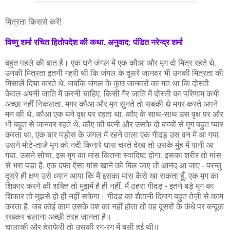
मित्रता किससे करें!
विष्णु शर्मा रचित हितोपदेश की कथा, अनुवाद: पंडित नरेन्द्र शर्मा
बहुत पहले की बात है। एक घने जंगल में एक कौआ और मृग दो मित्र रहते थे.
उनकी मित्रता इतनी गहरी थी कि जंगल के दूसरे जानवर भी उनकी मित्रता की
मिसालें दिया करते थे. जबकि जंगल के कुछ जानवरों का मत था कि दोस्ती
केवल अपनी जाति में करनी चाहिए. किसी गैर जाति में दोस्ती का परिणाम कभी
अच्छा नहीं निकलता. मगर कौआ और मृग सुनते तो सबकी थे मगर करते अपने
मन की थे. कौआ एक घने वृक्ष पर रहता था. कौए के साथ-साथ उस वृक्ष पर और
भी बहुत से जानवर रहते थे. कौए की पत्नी और उसके दो बच्चों से मृग बहुत प्यार
करता था. एक बार पड़ोस के जंगल में रहने वाला एक गीदड़ उस वन में आ गया.
उसने मोटे-ताजे मृग को नदी किनारे घास चरते देखा तो उसके मुंह में पानी आ
गया. उसने सोचा, इस मृग का मांस कितना स्वादिष्ट होगा. इसका शरीर तो मांस
से भरा पडा है. एक दफा ऐसा मांस खाने को मिल जाए तो आनंद आ जाए - परन्तु
दूसरे ही क्षण उसे ध्यान आया कि मैं इसका मांस कैसे खा सकता हूँ. एक मृग का
शिकार करने की शक्ति तो मुझमें है ही नहीं. मैं ठहरा गीदड़ - इतने बड़े मृग का
शिकार तो मुझसे हो ही नहीं सकेगा। गीदड़ का शैतानी दिमाग बहुत तेज़ी से काम
करता है. जब कोई काम उसके वश का नहीं होता तो वह दूसरों के कंधे पर बन्दूक
रखकर चलाना अच्छी तरह जानता है॥
चालाकी और हेराफेरी तो उसकी रग-रग में बसी हुई थी॥