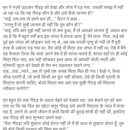
मृग ने नज़रें उठाकर गीदड़ को देखा और सोच में पड़ गया. उसकी समझ में नहीं
आ रहा था कि यह गीदड़ कौन है और उसे कैसे जानता है?
"भाई, राम-राम तो हमने कर ली..." हिरन ने कहा -
"परन्तु मैं तो तुम्हें जानता ही नहीं कि तुम कौन हो?"
"भाई, यदि आप मुझे नहीं जानते तो क्या हुआ, मैं तो आपको जानता हूँ. असल बात
यह है कि मैं बहुत वर्षों बाद इस जंगल में वापस आया हूँ. मेरे माता- पिता, कई वर्ष
पूर्व इस जंगल को छोड़कर चले गए थे, अब जब उनकी मृत्यु हो गयी तो मैं पूरी
तरह से अकेला पड़ गया था. मेरा कोई भी मित्र उस जंगल में नहीं था. ऐसे में मैंने
यह फैसला लिया कि चलो अपने देश में ही वापस चलते हैं, शायद वहाँ पर ही कोई
मित्र मिल जाए, बस यही सोचकर इधर आया तो आपकी भोली-भाली और
प्रेमभरी सूरत को देखते ही मेरा मन उछलकर कहने लगा, "
वाह...वाह...प्यारे...अब तो तुम्हें एक अच्छा मित्र मिल ही गया ! देखो न, कैसा
सीधा प्राणी है, जो कभी किसी का बुरा नहीं सोचता. ऐसे ही किसी प्राणी से
मित्रता करनी चाहिए, बोलो मित्र! क्या आप एक दुखी गीदड़ की मित्रता
स्वीकार करोगे?"
मृग बहुत देर तक गीदड़ के उदास चेहरे को देखता रहा. उस बेचारे मृग को क्या
पता था कि यह दिल
का खोटा
चतुर गीदड़ उसे अपनी मित्रता के जाल में फंसा
रहा है, उसने तो अपने जीवन में कभी किसी की बुराई सोची ही नहीं थी. इसलिए
उस गीदड़ की बात सुनकर उसने कहा -
"भैया गीदड़! यदि तुम्हारा कोई दोस्त नहीं तो मैं ही आज से तुम्हारा दोस्त हूँ. तुम
मेरे होते किसी प्रकार की चिंता मत करो."