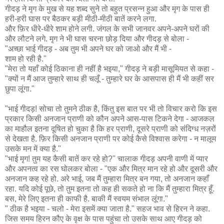
गीदड़ ने मृग के मुख से यह शब्द सुने तो बहुत प्रसन्न हुआ और मृग के पास ही
हरी-हरी घास पर बैठकर बड़ी मीठी-मीठी बातें करने लगा.
और फ़िर धीरे-धीरे शाम होने लगी. जंगल के सभी जानवर अपने-अपने घरों की
और लौटने लगे. मृग ने भी घास चरना छोड़ दिया और गीदड़ से बोला -
"अच्छा भाई गीदड़ - अब तुम भी अपने घर को जाओ और मैं भी -
शाम हो रही है."
"मेरा तो यहाँ कोई ठिकाना ही नहीं है भइया," गीदड़ ने बड़ी मासूमियत से कहा -
"क्यों न मैं आज तुम्हारे साथ ही चलूँ - तुम्हारे घर के आसपास ही मैं भी कहीं सर
छुपा लूंगा."
"भाई गीदड़! सोचा तो तुमने ठीक है, किंतु इस बात पर भी तो विचार करो कि इस
प्रकार किसी अनजान प्राणी को कौन अपने आस-पास टिकने देगा - आजकल
का माहौल इतना दूषित हो चुका है कि हर प्राणी, दूसरे प्राणी को संदिग्ध नज़रों
से देखता है. फ़िर किसी अनजान प्राणी पर कोई कैसे विश्वास करेगा - न मालूम
उसके मन में क्या है."
"भाई मृग! तुम यह कैसी बातें कर रहे हो?" चालाक गीदड़ अपनी वाणी में प्यार
और अपनत्व का रस घोलकर बोला - "एक और मित्र मान रहे हो और दूसरी और
अनजान कह रहे हो. अरे भाई, जब मैं तुम्हारा मित्र बन गया, तो अनजान कहाँ
रहा. यदि कोई पूछे, तो तुम इतना तो कह ही सकते हो ना कि मैं तुम्हारा मित्र हूँ.
बस, मेरे लिए इतना ही काफी है. बाकी मैं स्वयम संभाल लूंगा."
" ठीक है भइया - चलो - मेरा इसमें क्या जाता है." सहज भाव से हिरन ने कहा.
जिस समय हिरन कौए के वृक्ष के पास पहुंचा तो उसके साथ आए गीदड़ को