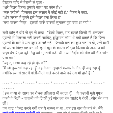
देखकर कौए ने हैरानी से पूछा -
"अरे मित्र हिरन! तुम्हारे साथ यह कौन है?"
"एक परदेसी, जिसका इस संसार में कोई नहीं है." हिरन ने कहा.
"और लगता है तुमने इसे मित्र बना लिया है"
"क्या करता मित्र - इसकी करूँ दास्ताँ सुनकर मुझे दया आ गयी."
तभी कौए ने धीरे से मृग से कहा - "देखो मित्र, राह चलते किसी भी अनजान
प्राणी से मित्रता नहीं करनी चाहिए, बुद्धिमान लोग भी यही कहते हैं कि जिस
प्राणी के बारे में आप कुछ जानते नहीं, जिसके वंश का कुछ पता न हो, उसे कभी
भी अपना मित्र मत बनाओ. इसी भूल के कारण तो एक बिलाव के अपराध की
सज़ा बेचारे एक बूढे गिद्ध को भुगतनी पडी थी. उस निर्दोष को मौत की नींद सोना
पडा था."
"यह तुम क्या कह रहे हो दोस्त?"
"मैं जो कुछ भी कह रहा हूँ, वह केवल तुम्हारी भलाई के लिए ही कह रहा हूँ,
क्योंकि इस संसार में मीठी-मीठी बातें करने वाले बड़े ठग भी होते हैं।"
~~~ * ~~~~ * ~~~~ * ~~~~~ * ~~~~~ * ~~~~ * ~~~~ * ~~~~ *
~~~~~
( इस कथा के साथ का रोचक इतिहास भी बतला दूँ ....ये कहानी मुझे गुगल
करने पे मिली - पापाजी की लिखी हुई और एक वेब साईट पे देखी ..और सेव कर
ली !
जब कट / पेस्ट करने गयी तब ये सम्भव न था ..तब इस बात के बारे में , मैंने