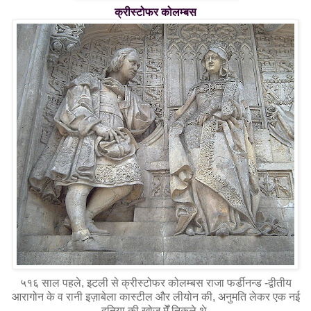
क्रीस्टोफर कोलम्बस
५१६
साल पहले, इटली से क्रीस्टोफर कोलम्बस राजा फर्डीनन्ड -द्वीतीय
आरागोन के व रानी इज़ाबेला कास्टील और लीयोन की, अनुमति लेकर एक नई
दुनिया की खोज मेँ निकले थे.