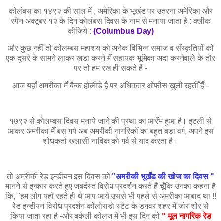
कोलंबस का १४९२ की साल में , अमेरिका के भूखंड पर उतरना अमेरिका और
स्पेन अक्टूबर १२ के दिन कोलंबस दिवस के नाम से मनाया जाता है : क्लीक
कीजिये :
(
Columbus Day
)
और कुछ नहीँ तो कोलम्बस महाशय को अनेक विभिन्न समाज व सँस्कृतियोँ को
एक दूसरे के सामने लाकर खडा करने मेँ सहायक भूमिका अदा करनेवाले के तौर
पर तो हम रख ही सकते हैँ -
आज यहाँ अमरीका मेँ बैन्क होलीडे है पर अधिकतर ओफीस खुली रहतीँ हैँ -
१७९२ से कोलम्बस दिवस मनाये जाने की प्रथा का आरँभ हुआ है। इटली से
आकर अमरीका मेँ बस गये अब अमरीकी नागरिकोँ का बहुत बडा वर्ग, अपने इस
शोधकर्ता खलासी नाविक को गर्व से याद करता है।
तो अमरीकी रेड इन्डीयन इस दिवस को
"अमरीकी भूखँड की खोज का दिवस "
मानने से इन्कार करते हुए जबर्दस्त विरोध प्रदर्शन करते हैँ चूँकि उनका कहना है
कि, "हम लोग यहाँ रहते ही थे आप आये उससे भी पहले से अमरीका आबाद था !!
रेड इन्डीयन विरोध प्रदर्शन कोलोराडो स्टेट के डनवर शहर मेँ जोर शोर से
किया जाता रहा है -और बर्कली कोलज मेँ भी इस दिन को
" मूल नागरिक रेड