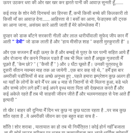
ऊपर उठकर धरा की ओर खर खर कर झरते पानी की आवाज़ सुनती हूँ,......
कई तरह के शोर मेरी दिनचर्या का हिस्सा हैँ, कभी किसी बच्चे की किलकारी तो
किसी माँ का आवाज़ देना...... आहिस्ता से ! बसोँ का आना, फेडएक्स की ट्रक
का आना जाना, असंख्य कारे आती जाती हैं मेरे कोम्प्लेक्स मेँ !
दुपहर को डाक बाँटने सरकारी नीली और लाल धारीयोँवाली सुफेद जीप कार मेँ
आती
"
डेबी"
जो डाक लाती है और "हाय मीसीज़ शाह " कहती मुस्कुराती है" ॥
और एक सज्जन हैँ बड़ी ऊम्र के हैं और बम्बई से पुत्र के घर पत्नी सहित आये हैँ
और रोजाना सैर करने निकल पडते हैँ जब भी मिल जाते हैँ अचूक गुजराती मेँ
पूछते हैँ, "केम छो? " ( "कैसी हैँ " ) और २ घँटा घूमते हैँ। उनकी पुत्रवधु के
दूसरी सँतान नवम्बर माह तक आ जायेगी ..एक बार कह रहे थे, " हमेँ इस बार
अमरीकी पडौसियोँ से बड अच्छे अनुभव हुए ..पहले हमारा इम्प्रेशन कुछ अलग ही
था यहाँ के लोगोँ के बारे मेँ पर अब ४ माह से जितनोँ से भी मिलना हुआ, बडे भले
और सच्चे लोग लगे हमेँ ! कई अपने वृध्ध माता पिता की देखभाल करते हैँ और
कई अकेले रहते हैँ तब भी साहसी जीवन जीते हैँ और भलमनसाहत से पेश आते हैँ
इत्यादी "
तो खैर ! बाहर की दुनिया मेँ दिन भर कुछ ना कुछ घटता रहता है ..पर सब कुछ
शाँत रहता है ..ये अमरीकी जीवन का एक बहुत बडा सच है -
शाँति ! शोर शराबा , यातायात का हो तब भी नियँत्रित ! कोई होर्न नहीँ बजाता
.ना ही कोई लाउड स्पीकर पर भजन या कव्वालीबजा कर अपने धार्मिक त्योहारोँ