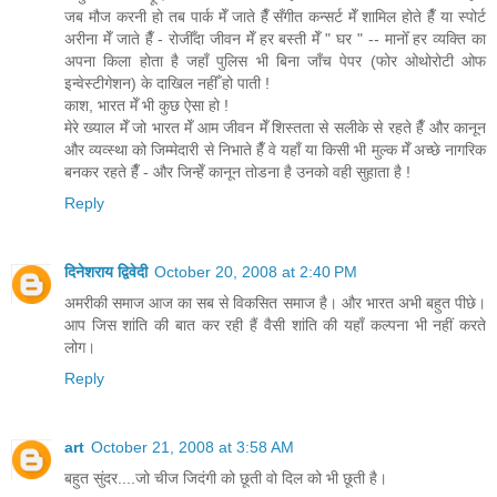
जब मौज करनी हो तब पार्क मेँ जाते हैँ सँगीत कन्सर्ट मेँ शामिल होते हैँ या स्पोर्ट
अरीना मेँ जाते हैँ - रोजीँदा जीवन मेँ हर बस्ती मेँ " घर " -- मानोँ हर व्यक्ति का
अपना किला होता है जहाँ पुलिस भी बिना जाँच पेपर (फोर ओथोरोटी ओफ
इन्वेस्टीगेशन) के दाखिल नहीँ हो पाती !
काश, भारत मेँ भी कुछ ऐसा हो !
मेरे ख्याल मेँ जो भारत मेँ आम जीवन मेँ शिस्तता से सलीके से रहते हैँ और कानून
और व्यव्स्था को जिम्मेदारी से निभाते हैँ वे यहाँ या किसी भी मुल्क मेँ अच्छे नागरिक
बनकर रहते हैँ - और जिन्हेँ कानून तोडना है उनको वही सुहाता है !
Reply
दिनेशराय द्विवेदी
October 20, 2008 at 2:40 PM
अमरीकी समाज आज का सब से विकसित समाज है। और भारत अभी बहुत पीछे।
आप जिस शांति की बात कर रही हैं वैसी शांति की यहाँ कल्पना भी नहीं करते
लोग।
Reply
art
October 21, 2008 at 3:58 AM
बहुत सुंदर....जो चीज जिदंगी को छूती वो दिल को भी छूती है।