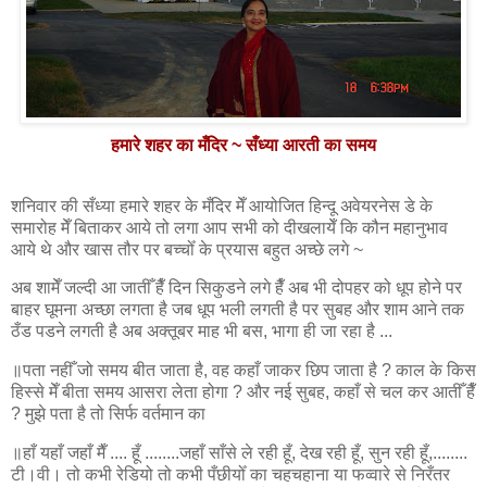
हमारे शहर का मँदिर ~ सँध्या आरती का समय
शनिवार की सँध्या हमारे शहर के मँदिर मेँ आयोजित हिन्दू अवेयरनेस डे के
समारोह मेँ बिताकर आये तो लगा आप सभी को दीखलायेँ कि कौन महानुभाव
आये थे और खास तौर पर बच्चोँ के प्रयास बहुत अच्छे लगे ~
अब शामेँ जल्दी आ जातीँ हैँ दिन सिकुडने लगे हैँ अब भी दोपहर को धूप होने पर
बाहर घूमना अच्छा लगता है जब धूप भली लगती है पर सुबह और शाम आने तक
ठँड पडने लगती है अब अक्तूबर माह भी बस, भागा ही जा रहा है ...
॥पता नहीँ जो समय बीत जाता है, वह कहाँ जाकर छिप जाता है ? काल के किस
हिस्से मेँ बीता समय आसरा लेता होगा ? और नई सुबह, कहाँ से चल कर आतीँ हैँ
? मुझे पता है तो सिर्फ वर्तमान का
॥हाँ यहाँ जहाँ मैँ .... हूँ ........जहाँ साँसे ले रही हूँ, देख रही हूँ, सुन रही हूँ,........
टी।वी। तो कभी रेडियो तो कभी पँछीयोँ का चहचहाना या फव्वारे से निरँतर