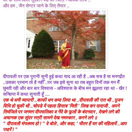
और हम , जैन सेण्टर जाने के लिए तैयार ..
दीपावली
पर एक पुरानी सुनी हुई कथा याद आ रही है ..अब सच है या मनगढँत
..उसका प्रमाण तो है नहीँ ..पर जब इसे सुना था तब बहुत दिनोँ तक मन मेँ
घुमती रही और बार बार विश्वास - अविश्वास के बीच मन झूलता रहा था - खैर !
सन्क्षिप्त में कथा सुनाती हूँ ....
एक थे धनी व्यापारी ..काफी धन कमा लिया था ..दीपावली की रात थी ..पूजन
विधि हो चुकी थी ..चोपडे में पहला हिसाब 'मिती ' लिख कर दादाजी , अपने
तिमंजिले पर जगमग दीपमालिका व गेंदे के फूलों के बंदनवार , देखने लगे की
अचानक एक सुंदर स्त्री सामने देख नमस्कार , करने लगे ॥
" दीपावली मंगलमय हो ! " वे बोले , और कहा, ' भीतर हैं घर की महिलायें ..आप
पधारें ! "