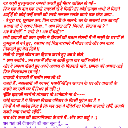
वह स्त्री मुस्कुराकर नमस्ते करती हुईं भीतर दाखिल हो गईं --
फिर एक के बाद एक सभी सदस्योँ से वे मिलीँ और कोई समझा भाभी से मिलने
आईँ हैँ तो कोई उन्हेँ चाची की सखी मानकर उनके कमरे
तक छोड
आया -
- वे पूरा घर, घूमघाम कर, फिर दादाजी के सामने, घर के बारामदे तक आ गईँ
॥दादा जी ने प्रश्न किया , " आप मिल लीँ ? जिनसे , मिलना था ? "
अब वे बोलीँ , " सभी से ! अब मैँ चलूँ ?"
तभी दादाजी की काग द्रष्टि ने दीपकोँ की मध्धम रोशनी मेँ भी स्त्री के चरणोँ से
कुमकुम से बने हुए , रक्ताभ पद्`चिह्न बारामदे मेँ भीतर जाते और अब बाहर
निकलते हुए देख लिये !!
तेजी से समूचे जीवन का हिसाब करते हुए अब वे बोले,
" आप रुकीये ..जब तक मैँ लौट ना आऊँ कृपा कर यहीँ रुकीये ! "
और वे लगभग दौडते हुए अपने आवास के पिछवाडे भागे ..छप्पक की अवाज़ आई
फिर निस्तब्धता छा गई !
दादाजी ने बावडी मेँ छलाँग लगा ली थी -
कहते हैँ , महालक्ष्मी जी स्वयम्` पधारीँ थीँ इन सज्जन के घर और दादाजी के
कहने पर उसी घर मेँ स्थिर हो गईँ ! :)
चूँकि दादाजी स्वर्ग से लौटकर तो आनेवाले ना थे ~~~
कोई कहता है ये किस्सा बिडला परिवार के किसी पूर्वज का है ॥
जिन्हेँ ये भी आदेश मिला है कि जब तक वे मँदिरोँ का निर्माण करवाते रहेँगेँ, उनकी
लक्ष्मी सदा स्थायी रहेँगीँ -
सच और
कथा की काल्पनिकता के बारे में ..और क्या कहूं ? :)
अब यहां की दीपावली की बात सूना दूँ ......