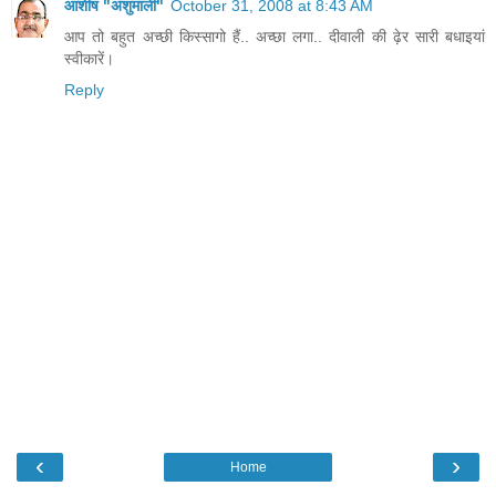
आशीष "अंशुमाली"
October 31, 2008 at 8:43 AM
आप तो बहुत अच्‍छी किस्‍सागो हैं.. अच्‍छा लगा.. दीवाली की ढ़ेर सारी बधाइयां
स्‍वीकारें।
Reply
‹
›
Home