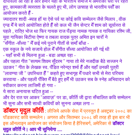
दीपावली आ रही है और हमारे यहाँ के भारतीय समाज मेँ अमरीकी धरा पर रहते
हुए, कामकाजी व्यस्तता के चलते हुए भी, लोग उत्साह से भारतीय पर्वोँ का
आयोजन करते हैँ -
ज्यादातर शादी -ब्याह होँ या ऐसे पर्व या कोई कवि सम्मेलन जैसे मिलाप , वीक
एन्ड मेँ ये सारे आयोजित होते हैँ सो कल भी जैन सेन्टर मेँ शाम को सूर्यास्त से
पहले , रात्रि भोज था फिर गायक राज पँड्या नामक गायक व गायिका रश्मि जी,
युवा गायिका बिटीया ऐष्णा व तबला वादक पुत्र अमित इन चारोँ ने
"सँगीत -सँध्या " मेँ कई नये पुराने गीतोँ से समाँ बाँधा -
एक स्कुल के नये सजाये होल मेँ सँगीत सँध्या आयोजित की गई थी
- यहाँ सभी से मिलना हुआ - बडा अच्छा रहा -
और पहला गीत "सत्यम शिवम सुँदरम " गाया तो मेरे नजदीक बैठे सज्जन ने
उठकर " गीत के लेखक स्व. पँडित नरेन्द्र शर्मा हैँ और यहाँ उनकी पुत्री
"लावण्या जी " उपस्थित हैँ " कहते हुए सभागृह मेँ पधारे सभी से मेरा परिचय
करवाया - और पहली पँक्ति मेँ बैठे हुए हमेँ भी उठकर सब के स्नेह अभिवादन को
स्वीकार करना लाजिमी हो गया -
ये सारा अनायास घटित हुआ --
और देर रात घर आकर "आवाज़" पर डा, कीर्ति जी द्वारा सँचालित कवि सम्मेलन
भी सुना और सभी साथी कवियोँ को सुनना अच्छा लगा --
डॉक्टर मृदुल कीर्ति
:
लीजिये आपके सेवा में प्रस्तुत है अक्टूबर २००८ का
पॉडकास्ट कवि सम्मलेन। अगस्त और सितम्बर २००८ की तरह ही इस बार भी
इस ऑनलाइन आयोजन का संयोजन किया है हैरिसबर्ग, अमेरिका से
डॉक्टर
मृदुल कीर्ति
ने। आप भी सुनियेगा ....