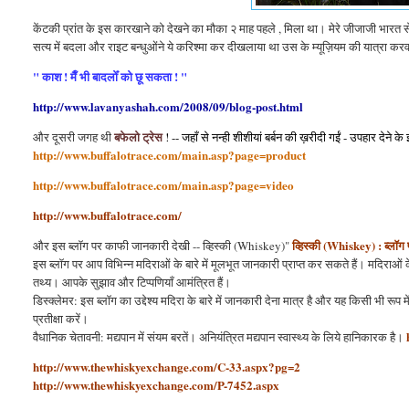
केंटकी प्रांत के इस कारखाने को देखने का मौका २ माह पहले , मिला था। मेरे जीजाजी भारत से 
सत्य में बदला और राइट बन्धुओंने ये करिश्मा कर दीखलाया था उस के म्यूज़ियम की यात्रा करव
" काश ! मैँ भी बादलोँ को छू सकता ! "
http://www.lavanyashah.com/2008/09/blog-post.html
बफेलो ट्रेस
और दूसरी जगह थी
! -- जहाँ से नन्ही शीशीयां बर्बन की ख़रीदी गईं - उपहार देने के
http://www.buffalotrace.com/main.asp?page=product
http://www.buffalotrace.com/main.asp?page=video
http://www.buffalotrace.com/
व्हिस्की (Whiskey)
: ब्लॉग
और इस ब्लॉग पर काफी जानकारी देखी -- व्हिस्की (Whiskey)"
इस ब्लॉग पर आप विभिन्न मदिराओं के बारे में मूलभूत जानकारी प्राप्त कर सकते हैं। मदिराओं के
तथ्य। आपके सुझाव और टिप्पणियाँ आमंत्रित हैं।
डिस्क्लेमर: इस ब्लॉग का उद्देश्य मदिरा के बारे में जानकारी देना मात्र है और यह किसी भी रूप 
प्रतीक्षा करें।
वैधानिक चेतावनी: मद्यपान में संयम बरतें। अनियंत्रित मद्यपान स्वास्थ्य के लिये हानिकारक है।
http://www.thewhiskyexchange.com/C-33.aspx?pg=2
http://www.thewhiskyexchange.com/P-7452.aspx