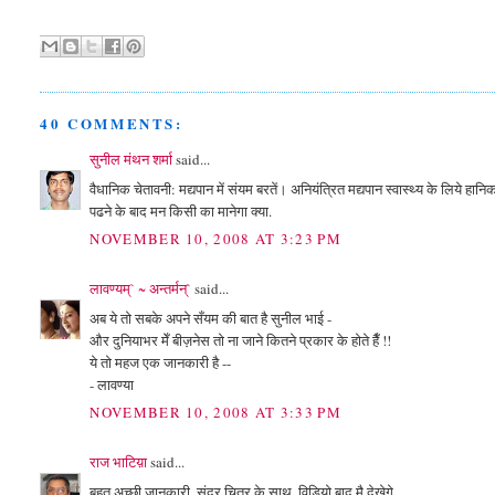
40 COMMENTS:
सुनील मंथन शर्मा
said...
वैधानिक चेतावनी: मद्यपान में संयम बरतें। अनियंत्रित मद्यपान स्वास्थ्य के लिये हान
पढने के बाद मन किसी का मानेगा क्या.
NOVEMBER 10, 2008 AT 3:23 PM
लावण्यम्` ~ अन्तर्मन्`
said...
अब ये तो सबके अपने सँयम की बात है सुनील भाई -
और दुनियाभर मेँ बीज़नेस तो ना जाने कितने प्रकार के होते हैँ !!
ये तो महज एक जानकारी है --
- लावण्या
NOVEMBER 10, 2008 AT 3:33 PM
राज भाटिय़ा
said...
बहुत अच्छी जानकारी, सुंदर चित्र के साथ, विडियो बाद मै देखेगे,