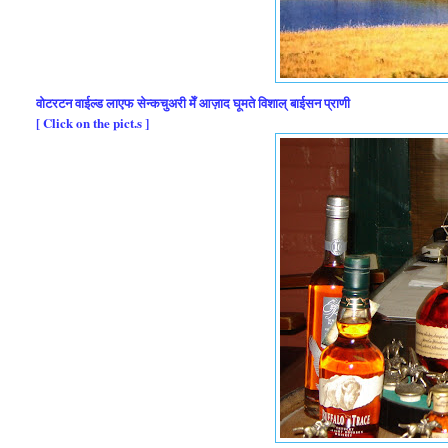
वोटरटन वाईल्ड लाएफ सेन्कचुअरी मेँ आज़ाद घूमते विशाल् बाईसन प्राणी
[ Click on the pict.s ]