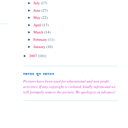
July
(17)
►
June
(27)
►
May
(22)
►
April
(17)
►
March
(14)
►
February
(11)
►
January
(10)
►
2007
(101)
►
स्वागतम शुभ स्वागतम
Pictures have been used for educational and non profit
activities. If any copyright is violated, kindly inform and we
will promptly remove the picture. We apologize in advance!