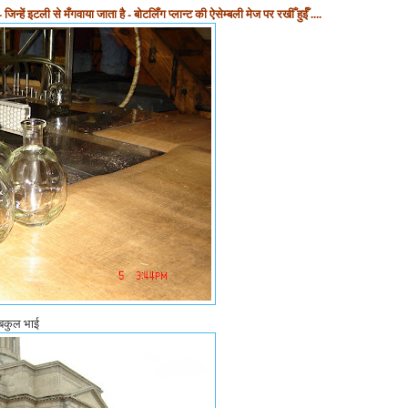
्हें इटली से मँगवाया जाता है - बोटलिँग प्लान्ट की ऐसेम्बली मेज पर रखीँ हुईँ ....
 बकुल भाई