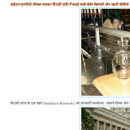
बाईसन प्राणीको सीम्बल बनाकर केँटकी प्राँत मेँ बनाई जाती बोर्बन विह्स्की और खाली शीशीयां - जिन
केंटकी प्रांत के एक शहर Frankleen Kentucky का सरकारी कार्यालय - सामने दीपक और