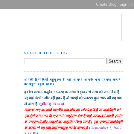
SEARCH THIS BLOG
आपकी टिप्पणियाँ बहुमूल्य हैं यहां आकार आपके भाव प्रकट करने
का बहुत बहुत आभार
हृदयेन सत्यम (यजुर्वेद १८-८५) परमात्मा ने ह्रदय से सत्य को जन्म दिया है.
यह वही अंतर्मन और वही हृदय है जो सतहों को पलटता हुआ सत्य की तह तक
ले जाता है.
सुशील कुमार said...
लावण्या शाह का कवि भारतीय भाव-बोध का खोजी-कवि है जो कवयित्री को
एक ऐसे जनमानस के सृजन में उत्प्रेरणा देता है जहाँ पाठक-वर्ग अपनी ज़मीन
के परम्पराओं और आदर्शों का अप्रतिम चिन्ह पाते हैं। एक प्रवासी कवयित्री
के कलम से यह शब्द-कर्म सचमुच तप के बराबर है।
September 7, 2009
4:13 PM