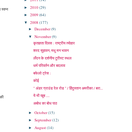
2010
(29)
►
स्वप्न
2009
(64)
►
2008
(177)
▼
December
(9)
►
November
(9)
▼
कृतज्ञता दिवस : राष्ट्रीय त्योहार
शरद सुहावन, मधु मन भावन
लँदन के दर्शनीय टुरीस्ट स्थल
धर्म परिवर्तन और बदलाव
बफेलो ट्रेस :
कोई
" अंडर ग्राउंड रेल रोड " / हिंदुस्तान अमरीका / बरा...
ये भी खूब ....
 की
अबोध का बोध पाठ
October
(15)
►
September
(12)
►
August
(14)
►