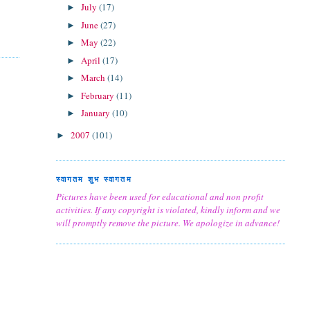
July
(17)
►
June
(27)
►
May
(22)
►
April
(17)
►
March
(14)
►
February
(11)
►
January
(10)
►
2007
(101)
►
स्वागतम शुभ स्वागतम
Pictures have been used for educational and non profit
activities. If any copyright is violated, kindly inform and we
will promptly remove the picture. We apologize in advance!