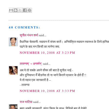
40 COMMENTS:
सुनील मंथन शर्मा
said...
वैधानिक चेतावनी: मद्यपान में संयम बरतें। अनियंत्रित मद्यपान स्वास्थ्य के लिये हान
पढने के बाद मन किसी का मानेगा क्या.
NOVEMBER 10, 2008 AT 3:23 PM
लावण्यम्` ~ अन्तर्मन्`
said...
अब ये तो सबके अपने सँयम की बात है सुनील भाई -
और दुनियाभर मेँ बीज़नेस तो ना जाने कितने प्रकार के होते हैँ !!
ये तो महज एक जानकारी है --
- लावण्या
NOVEMBER 10, 2008 AT 3:33 PM
राज भाटिय़ा
said...
बहुत अच्छी जानकारी, सुंदर चित्र के साथ, विडियो बाद मै देखेगे,