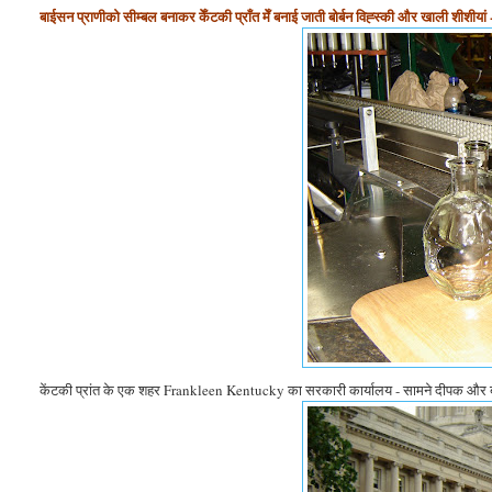
बाईसन प्राणीको सीम्बल बनाकर केँटकी प्राँत मेँ बनाई जाती बोर्बन विह्स्की और खाली शीशीयां - जिन
केंटकी प्रांत के एक शहर Frankleen Kentucky का सरकारी कार्यालय - सामने दीपक और