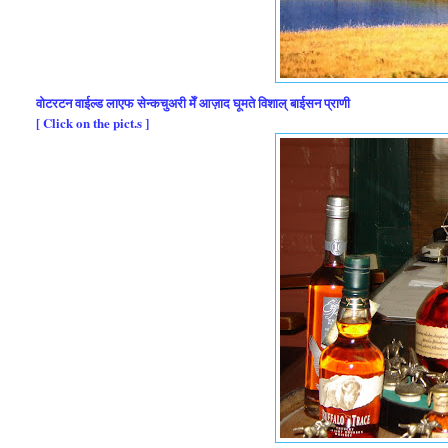
वोटरटन वाईल्ड लाएफ सेन्कचुअरी मेँ आज़ाद घूमते विशाल् बाईसन प्राणी
[ Click on the pict.s ]