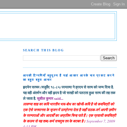
SEARCH THIS BLOG
आपकी टिप्पणियाँ बहुमूल्य हैं यहां आकार आपके भाव प्रकट करने
का बहुत बहुत आभार
हृदयेन सत्यम (यजुर्वेद १८-८५) परमात्मा ने ह्रदय से सत्य को जन्म दिया है.
यह वही अंतर्मन और वही हृदय है जो सतहों को पलटता हुआ सत्य की तह तक
ले जाता है.
सुशील कुमार said...
लावण्या शाह का कवि भारतीय भाव-बोध का खोजी-कवि है जो कवयित्री को
एक ऐसे जनमानस के सृजन में उत्प्रेरणा देता है जहाँ पाठक-वर्ग अपनी ज़मीन
के परम्पराओं और आदर्शों का अप्रतिम चिन्ह पाते हैं। एक प्रवासी कवयित्री
के कलम से यह शब्द-कर्म सचमुच तप के बराबर है।
September 7, 2009
4:13 PM