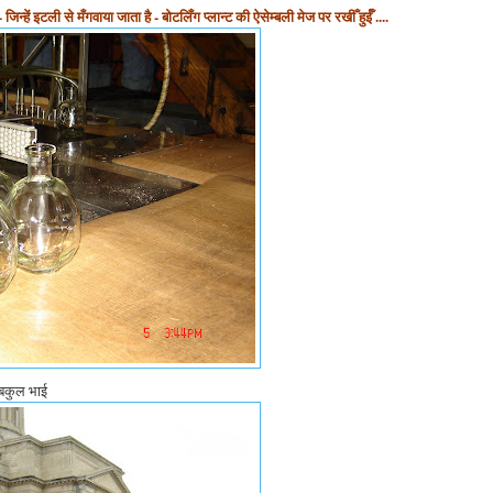
्हें इटली से मँगवाया जाता है - बोटलिँग प्लान्ट की ऐसेम्बली मेज पर रखीँ हुईँ ....
 बकुल भाई