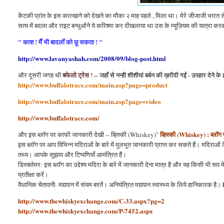
केंटकी प्रांत के इस कारखाने को देखने का मौका २ माह पहले , मिला था। मेरे जीजाजी भारत से 
सत्य में बदला और राइट बन्धुओंने ये करिश्मा कर दीखलाया था उस के म्यूज़ियम की यात्रा करव
" काश ! मैँ भी बादलोँ को छू सकता ! "
http://www.lavanyashah.com/2008/09/blog-post.html
बफेलो ट्रेस
और दूसरी जगह थी
! -- जहाँ से नन्ही शीशीयां बर्बन की ख़रीदी गईं - उपहार देने के
http://www.buffalotrace.com/main.asp?page=product
http://www.buffalotrace.com/main.asp?page=video
http://www.buffalotrace.com/
व्हिस्की (Whiskey)
: ब्लॉग
और इस ब्लॉग पर काफी जानकारी देखी -- व्हिस्की (Whiskey)"
इस ब्लॉग पर आप विभिन्न मदिराओं के बारे में मूलभूत जानकारी प्राप्त कर सकते हैं। मदिराओं के
तथ्य। आपके सुझाव और टिप्पणियाँ आमंत्रित हैं।
डिस्क्लेमर: इस ब्लॉग का उद्देश्य मदिरा के बारे में जानकारी देना मात्र है और यह किसी भी रूप 
प्रतीक्षा करें।
वैधानिक चेतावनी: मद्यपान में संयम बरतें। अनियंत्रित मद्यपान स्वास्थ्य के लिये हानिकारक है।
http://www.thewhiskyexchange.com/C-33.aspx?pg=2
http://www.thewhiskyexchange.com/P-7452.aspx