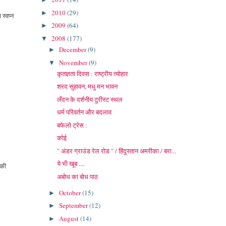
2010
(29)
►
स्वप्न
2009
(64)
►
2008
(177)
▼
December
(9)
►
November
(9)
▼
कृतज्ञता दिवस : राष्ट्रीय त्योहार
शरद सुहावन, मधु मन भावन
लँदन के दर्शनीय टुरीस्ट स्थल
धर्म परिवर्तन और बदलाव
बफेलो ट्रेस :
कोई
" अंडर ग्राउंड रेल रोड " / हिंदुस्तान अमरीका / बरा...
ये भी खूब ....
 की
अबोध का बोध पाठ
October
(15)
►
September
(12)
►
August
(14)
►