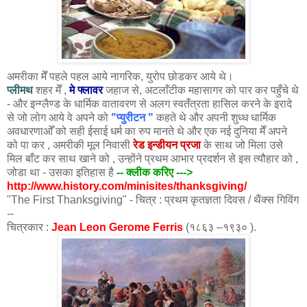
अमरीका मेँ पहले पहल आये नागरिक, युरोप छोडकर आये थे।
प्लीमथ
शहर मेँ ,
मे फ्लावर
जहाज से, अटलाँटीक महासागर को पार कर पहुँचे थे
- और इन्ग्लैण्ड के धार्मिक वातावरण से अलग स्वतँत्रता हासिल करने के इरादे
से जो लोग आये वे अपने को
"प्युरीटन "
कहते थे और अपनी शुध्ध धार्मिक
अवधारणाओँ को सही ईसाई धर्म का रुप मानते थे और एक नई दुनिया मेँ अपने
को पा कर , अमरीकी मूल निवासी
रेड इन्डीयन प्रजा
के साथ जो मिला उसे
मिल बाँट कर साथ खाने को , उन्होंने प्रथम आभार प्रदर्शन से इस त्यौहार को ,
जोडा था - उसका इतिहास है
-- क्लीक करिए --->
http://www.history.com/minisites/thanksgiving/
"The First Thanksgiving" - चित्र : प्रथम कृतज्ञता दिवस / थैंक्स गिविंग
--
चित्रकार :
Jean Leon Gerome Ferris
(१८६३ –१९३० ).