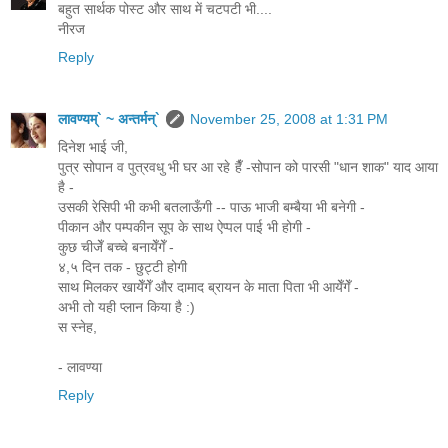
बहुत सार्थक पोस्ट और साथ में चटपटी भी....
नीरज
Reply
लावण्यम्` ~ अन्तर्मन्`
November 25, 2008 at 1:31 PM
दिनेश भाई जी,
पुत्र सोपान व पुत्रवधु भी घर आ रहे हैँ -सोपान को पारसी "धान शाक" याद आया
है -
उसकी रेसिपी भी कभी बतलाऊँगी -- पाऊ भाजी बम्बैया भी बनेगी -
पीकान और पम्पकीन सूप के साथ ऐप्पल पाई भी होगी -
कुछ चीजेँ बच्चे बनायेँगेँ -
४,५ दिन तक - छुट्टी होगी
साथ मिलकर खायेँगेँ और दामाद ब्रायन के माता पिता भी आयेँगेँ -
अभी तो यही प्लान किया है :)
स स्नेह,
- लावण्या
Reply