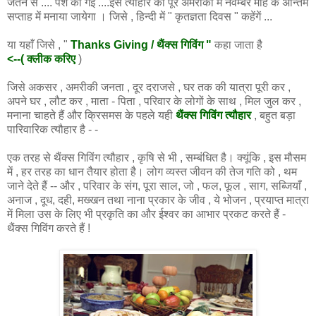
जतन से .... पेश की गईं ....इस त्यौहार को पूरे अमरीका में नवम्बर माह के अन्तिम
सप्ताह में मनाया जायेगा । जिसे , हिन्दी में " कृतज्ञता दिवस " कहेंगें ...
या यहाँ जिसे , "
Thanks Giving / थैंक्स गिविंग "
कहा जाता है
<--( क्लीक करिए
)
जिसे अकसर , अमरीकी जनता , दूर दराजसे , घर तक की यात्रा पूरी कर ,
अपने घर , लौट कर , माता - पिता , परिवार के लोगों के साथ , मिल जुल कर ,
मनाना चाहते हैं और क्रिसमस के पहले यही
थैंक्स गिविंग त्यौहार
, बहुत बड़ा
पारिवारिक त्यौहार है - -
एक तरह से थैंक्स गिविंग त्यौहार , कृषि से भी , सम्बंधित है। क्यूंकि , इस मौसम
में , हर तरह का धान तैयार होता है। लोग व्यस्त जीवन की तेज गति को , थम
जाने देते हैं -- और , परिवार के संग, पूरा साल, जो , फल, फूल , साग, सब्जियाँ ,
अनाज , दूध, दही, मख्खन तथा नाना प्रकार के जीव , ये भोजन , प्रयाप्त मात्रा
में मिला उस के लिए भी प्रकृति का और ईश्वर का आभार प्रकट करते हैं -
थैंक्स गिविंग करते हैं !