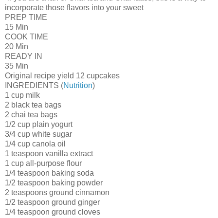
incorporate those flavors into your sweet
PREP TIME
15 Min
COOK TIME
20 Min
READY IN
35 Min
Original recipe yield 12 cupcakes
INGREDIENTS (
Nutrition
)
1 cup milk
2 black tea bags
2 chai tea bags
1/2 cup plain yogurt
3/4 cup white sugar
1/4 cup canola oil
1 teaspoon vanilla extract
1 cup all-purpose flour
1/4 teaspoon baking soda
1/2 teaspoon baking powder
2 teaspoons ground cinnamon
1/2 teaspoon ground ginger
1/4 teaspoon ground cloves