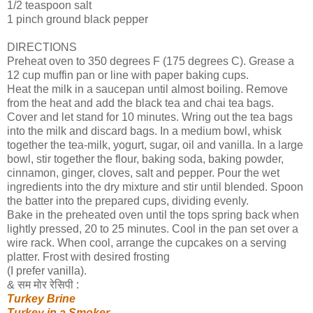
1/2 teaspoon salt
1 pinch ground black pepper
DIRECTIONS
Preheat oven to 350 degrees F (175 degrees C). Grease a
12 cup muffin pan or line with paper baking cups.
Heat the milk in a saucepan until almost boiling. Remove
from the heat and add the black tea and chai tea bags.
Cover and let stand for 10 minutes. Wring out the tea bags
into the milk and discard bags. In a medium bowl, whisk
together the tea-milk, yogurt, sugar, oil and vanilla. In a large
bowl, stir together the flour, baking soda, baking powder,
cinnamon, ginger, cloves, salt and pepper. Pour the wet
ingredients into the dry mixture and stir until blended. Spoon
the batter into the prepared cups, dividing evenly.
Bake in the preheated oven until the tops spring back when
lightly pressed, 20 to 25 minutes. Cool in the pan set over a
wire rack. When cool, arrange the cupcakes on a serving
platter. Frost with desired frosting
(I prefer vanilla).
& सम मोर रेसिपी :
Turkey Brine
Turkey in a Smoker