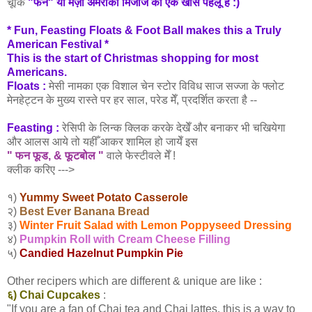
चूँकि
"फन" या मज़ा अमरीकी मिजाज का एक खास पहलू है :)
* Fun, Feasting Floats & Foot Ball makes this a Truly
American Festival *
This is the start of Christmas shopping for most
Americans.
Floats :
मेसी
नामका एक विशाल चेन स्टोर विविध साज सज्जा के फ्लोट
मेनहेट्टन के मुख्य रास्ते पर हर
साल, परेड मेँ,
प्रदर्शित करता है --
Feasting :
रेसिपी के लिन्क क्लिक करके देखेँ और बनाकर भी चखियेगा
और आलस आये तो यहीँ आकर शामिल हो जायेँ इस
" फन फूड, & फूटबोल "
वाले फेस्टीवले मेँ !
क्लीक करिए --->
१)
Yummy Sweet Potato Casserole
२)
Best Ever Banana Bread
३)
Winter Fruit Salad with Lemon Poppyseed Dressing
४)
Pumpkin Roll with Cream Cheese Filling
५)
Candied Hazelnut Pumpkin Pie
Other recipers which are different & unique are like :
६) Chai Cupcakes
:
"If you are a fan of Chai tea and Chai lattes, this is a way to