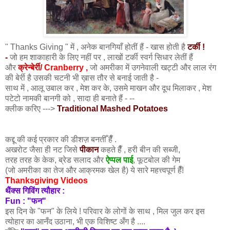
" Thanks Giving " में , अनेक बानगियाँ होतीं हैं - खास होती है
टर्की !
-
जो हम शाकाहारी के लिए नहीं पर , लाखों टर्की स्वर्ग सिधार लेतीं हैं
और
क्रेन्बेर्री/
Cranberry ,
जो अमरीका में उगनेवाली खट्टी और लाल रंग
की बेर्री है उसकी चटनी भी ख़ास तौर से बनाई जाती है -
साथ में , आलू उबाल
कर , मेश
कर के, उसमे माखन और दूध मिलाकर , मेश
पटेटो नामकी बानगी को , सादा ही बनाते हैं - --
क्लीक करिए --->
Traditional Mashed Potatoes
कद्दू की कई प्रकार की डीशज़ बनतीँ हैँ .
अखरोट जैसा ही नट जिसे
पीकान
कहते हैँ , हरी बीन की सब्जी,
तरह तरह के केक, ब्रेड सलाद और
ऐप्पल पाई
, फूटबोल की गेम
(जो अमरीका का तेज और आक्रमक खेल है) ये सारे महत्त्वपूर्ण हैँ!
Thanksgiving Videos
थैंक्स गिविंग त्यौहार :
Fun : "फन"
इस दिन के "फन" के लिये ! परिवार के लोगों के साथ , मिल जुल कर इस
त्योहार का आनँद उठाना, भी एक विशिष्ट अँग है ....