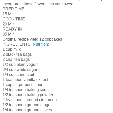
incorporate those flavors into your sweet
PREP TIME
15 Min
COOK TIME
20 Min
READY IN
35 Min
Original recipe yield 12 cupcakes
INGREDIENTS (
Nutrition
)
1 cup milk
2 black tea bags
2 chai tea bags
1/2 cup plain yogurt
3/4 cup white sugar
1/4 cup canola oil
1 teaspoon vanilla extract
1 cup all-purpose flour
1/4 teaspoon baking soda
1/2 teaspoon baking powder
2 teaspoons ground cinnamon
1/2 teaspoon ground ginger
1/4 teaspoon ground cloves