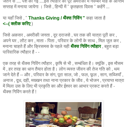
जतन से .... पेश की गईं ....इस त्यौहार को पूरे अमरीका में नवम्बर माह के अन्तिम
सप्ताह में मनाया जायेगा । जिसे , हिन्दी में " कृतज्ञता दिवस " कहेंगें ...
या यहाँ जिसे , "
Thanks Giving / थैंक्स गिविंग "
कहा जाता है
<--( क्लीक करिए
)
जिसे अकसर , अमरीकी जनता , दूर दराजसे , घर तक की यात्रा पूरी कर ,
अपने घर , लौट कर , माता - पिता , परिवार के लोगों के साथ , मिल जुल कर ,
मनाना चाहते हैं और क्रिसमस के पहले यही
थैंक्स गिविंग त्यौहार
, बहुत बड़ा
पारिवारिक त्यौहार है - -
एक तरह से थैंक्स गिविंग त्यौहार , कृषि से भी , सम्बंधित है। क्यूंकि , इस मौसम
में , हर तरह का धान तैयार होता है। लोग व्यस्त जीवन की तेज गति को , थम
जाने देते हैं -- और , परिवार के संग, पूरा साल, जो , फल, फूल , साग, सब्जियाँ ,
अनाज , दूध, दही, मख्खन तथा नाना प्रकार के जीव , ये भोजन , प्रयाप्त मात्रा
में मिला उस के लिए भी प्रकृति का और ईश्वर का आभार प्रकट करते हैं -
थैंक्स गिविंग करते हैं !