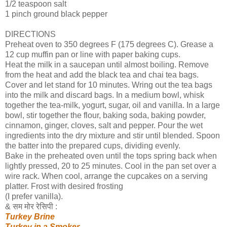
1/2 teaspoon salt
1 pinch ground black pepper
DIRECTIONS
Preheat oven to 350 degrees F (175 degrees C). Grease a
12 cup muffin pan or line with paper baking cups.
Heat the milk in a saucepan until almost boiling. Remove
from the heat and add the black tea and chai tea bags.
Cover and let stand for 10 minutes. Wring out the tea bags
into the milk and discard bags. In a medium bowl, whisk
together the tea-milk, yogurt, sugar, oil and vanilla. In a large
bowl, stir together the flour, baking soda, baking powder,
cinnamon, ginger, cloves, salt and pepper. Pour the wet
ingredients into the dry mixture and stir until blended. Spoon
the batter into the prepared cups, dividing evenly.
Bake in the preheated oven until the tops spring back when
lightly pressed, 20 to 25 minutes. Cool in the pan set over a
wire rack. When cool, arrange the cupcakes on a serving
platter. Frost with desired frosting
(I prefer vanilla).
& सम मोर रेसिपी :
Turkey Brine
Turkey in a Smoker