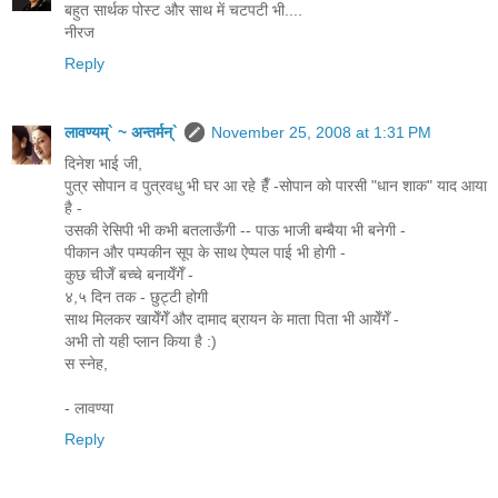
बहुत सार्थक पोस्ट और साथ में चटपटी भी....
नीरज
Reply
लावण्यम्` ~ अन्तर्मन्`
November 25, 2008 at 1:31 PM
दिनेश भाई जी,
पुत्र सोपान व पुत्रवधु भी घर आ रहे हैँ -सोपान को पारसी "धान शाक" याद आया
है -
उसकी रेसिपी भी कभी बतलाऊँगी -- पाऊ भाजी बम्बैया भी बनेगी -
पीकान और पम्पकीन सूप के साथ ऐप्पल पाई भी होगी -
कुछ चीजेँ बच्चे बनायेँगेँ -
४,५ दिन तक - छुट्टी होगी
साथ मिलकर खायेँगेँ और दामाद ब्रायन के माता पिता भी आयेँगेँ -
अभी तो यही प्लान किया है :)
स स्नेह,
- लावण्या
Reply