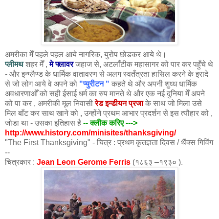
अमरीका मेँ पहले पहल आये नागरिक, युरोप छोडकर आये थे।
प्लीमथ
शहर मेँ ,
मे फ्लावर
जहाज से, अटलाँटीक महासागर को पार कर पहुँचे थे
- और इन्ग्लैण्ड के धार्मिक वातावरण से अलग स्वतँत्रता हासिल करने के इरादे
से जो लोग आये वे अपने को
"प्युरीटन "
कहते थे और अपनी शुध्ध धार्मिक
अवधारणाओँ को सही ईसाई धर्म का रुप मानते थे और एक नई दुनिया मेँ अपने
को पा कर , अमरीकी मूल निवासी
रेड इन्डीयन प्रजा
के साथ जो मिला उसे
मिल बाँट कर साथ खाने को , उन्होंने प्रथम आभार प्रदर्शन से इस त्यौहार को ,
जोडा था - उसका इतिहास है
-- क्लीक करिए --->
http://www.history.com/minisites/thanksgiving/
"The First Thanksgiving" - चित्र : प्रथम कृतज्ञता दिवस / थैंक्स गिविंग
--
चित्रकार :
Jean Leon Gerome Ferris
(१८६३ –१९३० ).