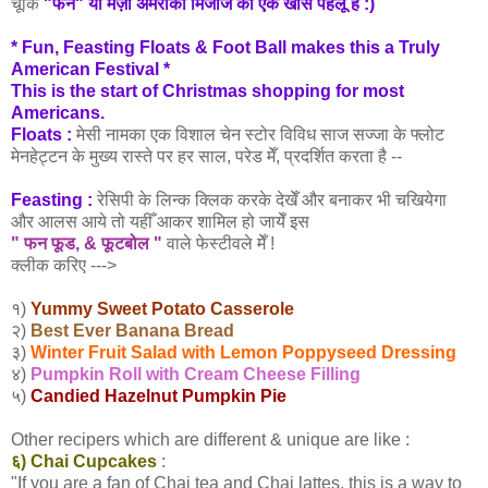
चूँकि
"फन" या मज़ा अमरीकी मिजाज का एक खास पहलू है :)
* Fun, Feasting Floats & Foot Ball makes this a Truly
American Festival *
This is the start of Christmas shopping for most
Americans.
Floats :
मेसी
नामका एक विशाल चेन स्टोर विविध साज सज्जा के फ्लोट
मेनहेट्टन के मुख्य रास्ते पर हर
साल, परेड मेँ,
प्रदर्शित करता है --
Feasting :
रेसिपी के लिन्क क्लिक करके देखेँ और बनाकर भी चखियेगा
और आलस आये तो यहीँ आकर शामिल हो जायेँ इस
" फन फूड, & फूटबोल "
वाले फेस्टीवले मेँ !
क्लीक करिए --->
१)
Yummy Sweet Potato Casserole
२)
Best Ever Banana Bread
३)
Winter Fruit Salad with Lemon Poppyseed Dressing
४)
Pumpkin Roll with Cream Cheese Filling
५)
Candied Hazelnut Pumpkin Pie
Other recipers which are different & unique are like :
६) Chai Cupcakes
:
"If you are a fan of Chai tea and Chai lattes, this is a way to