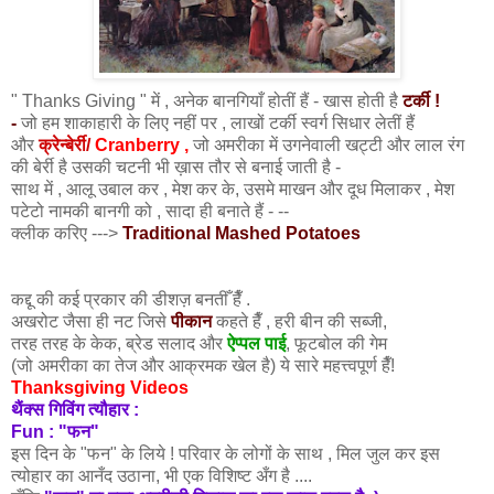
" Thanks Giving " में , अनेक बानगियाँ होतीं हैं - खास होती है
टर्की !
-
जो हम शाकाहारी के लिए नहीं पर , लाखों टर्की स्वर्ग सिधार लेतीं हैं
और
क्रेन्बेर्री/
Cranberry ,
जो अमरीका में उगनेवाली खट्टी और लाल रंग
की बेर्री है उसकी चटनी भी ख़ास तौर से बनाई जाती है -
साथ में , आलू उबाल
कर , मेश
कर के, उसमे माखन और दूध मिलाकर , मेश
पटेटो नामकी बानगी को , सादा ही बनाते हैं - --
क्लीक करिए --->
Traditional Mashed Potatoes
कद्दू की कई प्रकार की डीशज़ बनतीँ हैँ .
अखरोट जैसा ही नट जिसे
पीकान
कहते हैँ , हरी बीन की सब्जी,
तरह तरह के केक, ब्रेड सलाद और
ऐप्पल पाई
, फूटबोल की गेम
(जो अमरीका का तेज और आक्रमक खेल है) ये सारे महत्त्वपूर्ण हैँ!
Thanksgiving Videos
थैंक्स गिविंग त्यौहार :
Fun : "फन"
इस दिन के "फन" के लिये ! परिवार के लोगों के साथ , मिल जुल कर इस
त्योहार का आनँद उठाना, भी एक विशिष्ट अँग है ....