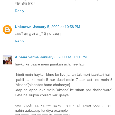
सोल ऑफ़ विट !
Reply
Unknown
January 5, 2009 at 10:58 PM
आपकी हाइकू तो अनूठी है। धन्यवाद।
Reply
Alpana Verma
January 5, 2009 at 11:11 PM
hayku ke baare mein jaankari achchee lagi.
-hindi mein hayku likhne ke liye-jahan tak meri jaankari hai--
-pahli pankti mein 5 aur dusri mein 7 aur last line mein 5
'Akshar'[alphabet hone chaheeye]
-aap ne apne lekh mein 'akshar' ke sthan par shabd[word]
likha hai.kripya correct kar lijeeye .
-aur thodi jaankari----hayku mein -half aksar count mein
nahin aata..aap ka diya example--