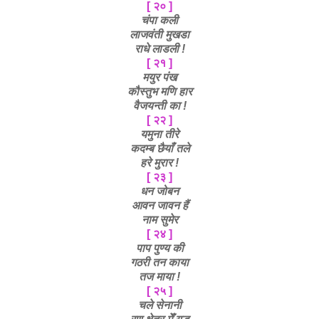
[ २० ]
चंपा कली
लाजवंती मुखडा
राधे लाडली !
[ २१ ]
मयुर पंख
कौस्तुभ मणि हार
वैजयन्ती का
!
[ २२ ]
यमुना तीरे
कदम्ब छैयाँ तले
हरे मुरार !
[ २३ ]
धन जोबन
आवन जावन हैं
नाम सुमेर
[ २४ ]
पाप पुण्य की
गठरी तन काया
तज माया !
[ २५ ]
चले सेनानी