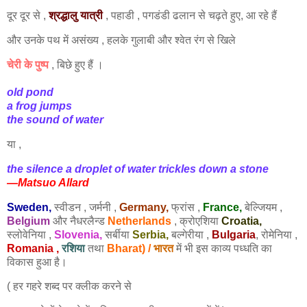
दूर दूर से ,
श्रद्धालु यात्री
, पहाडी , पगडंडी ढलान से चढ़ते हुए, आ रहे हैं
और उनके पथ में असंख्य , हलके गुलाबी और श्वेत रंग से खिले
चेरी के पुष्प
, बिछे हुए हैं ।
old pond
a frog jumps
the sound of water
या ,
the silence a droplet of water trickles down a stone
—Matsuo Allard
Sweden
,
स्वीडन , जर्मनी ,
Germany
,
फ्रांस ,
France
,
बेल्जियम ,
Belgium
और नैधरलैन्ड
Netherlands
, क्रोएशिया
Croatia
,
स्लोवेनिया ,
Slovenia
,
सर्बीया
Serbia
,
बल्गेरीया ,
Bulgaria
, रोमेनिया ,
Romania
,
रशिया
तथा
Bharat
) /
भारत
में भी इस काव्य पध्धति का
विकास हुआ है।
( हर गहरे शब्द पर क्लीक करने से