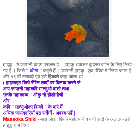
हाइकु - ये जापानी काव्य प्रकार है । हाइकु अकसर कुदरत वर्णन के लिए लिखे
गए हैं । जिसे
"
कीगो "
कहते हैं । जापानी हाइकु , एक पंक्ति में लिखा जाता है
और १९ वीं शताब्दी पूर्व इसे
हिक्को
कहा जाता था ।
( हाइलाइट किये रँगीन शब्दोँ पर क्लिक करने से
आप जापानी महाकवि मात्सुओ बाशो तथा
उनके महाकाव्य " ओकु नो हीशोमोची "
और
कवि " मात्सुओका शिकी " के बारे मेँ
अधिक जानकारियाँ पढ सकेँगेँ - अवश्य पढेँ )
Masaoka Shiki
- मासाओका शिकी महोदय ने १९ वीं सदी के अंत तक इसे
हाइकु नाम दिया ।