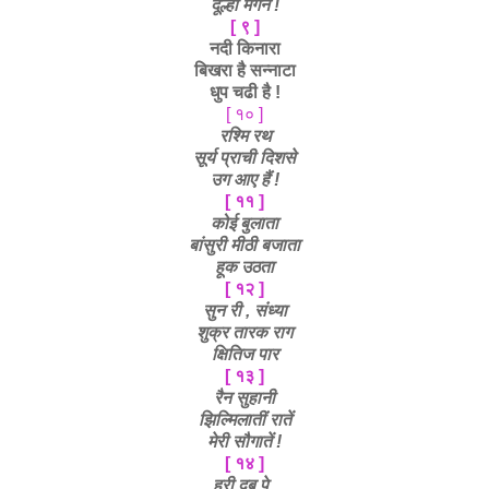
दूल्हा मगन !
[ ९ ]
नदी किनारा
बिखरा है सन्नाटा
धुप चढी है !
[ १० ]
रश्मि रथ
सूर्य प्राची दिशसे
उग आए हैं !
[ ११ ]
कोई बुलाता
बांसुरी मीठी बजाता
हूक उठता
[ १२ ]
सुन री , संध्या
शुक्र तारक राग
क्षितिज पार
[ १३ ]
रैन सुहानी
झिल्मिलातीं रातें
मेरी सौगातें !
[ १४ ]
हरी दूब
पे ,