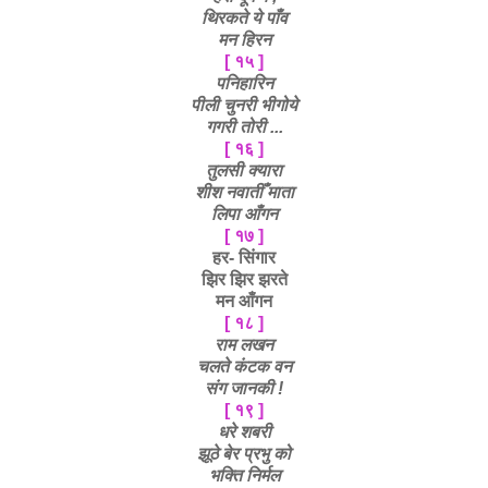
थिरकते ये पाँव
मन हिरन
[ १५ ]
पनिहारिन
पीली चुनरी भीगोये
गगरी तोरी ...
[ १६ ]
तुलसी क्यारा
शीश नवातीँ माता
लिपा आँगन
[ १७ ]
हर- सिंगार
झिर झिर झरते
मन आँगन
[ १८ ]
राम लखन
चलते कंटक वन
संग जानकी !
[ १९ ]
धरे शबरी
झूठे बेर प्रभु को
भक्ति निर्मल