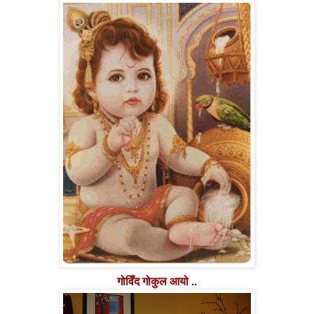
गोविँद गोकुल आयो ..