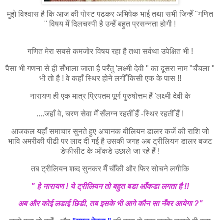
मुझे विश्वास है कि आज की पोस्ट पढकर अभिषेक भाई तथा सभी जिन्हेँ "गणित
" विषय मेँ दिलचस्पी है उन्हेँ बहुत प्रसन्नता होगी !
गणित मेरा सबसे कमजोर विषय रहा है तथा सर्वथा उपेक्षित भी !
पैसा भी गणना से ही सँभाला जाता है परँतु 'लक्ष्मी देवी " का दूसरा नाम "चँचला "
भी तो है ! वे कहाँ स्थिर होने लगीँ किसी एक के पास !!
नारायण ही एक मात्र प्रियतम पूर्ण पुरुषोत्तम हैँ 'लक्ष्मी देवी के
....जहाँ वे, चरण सेवा मेँ सँलग्न रहतीँ हैँ -स्थिर रहतीँ हैँ !
आजकल यहाँ समाचार सुनते हुए अचानक बीलियन डालर कर्जे की राशि जो
भावि अमरीकी पीढी पर लाद दी गई है उसकी जगह अब ट्रीलियन डालर बजट
डेफीसीट के आँकडे उछाले जा रहे हैँ !
तब ट्रीलियन शब्द सुनकर मैँ चौँकी और फिर सोचने लगीकि
" हे नारायण ! ये ट्रीलियन तो बहुत बडा आँकडा लगता है !!
अब और कोई लडाई छिडी, तब इसके भी आगे कौन सा नँबर आयेगा ?"