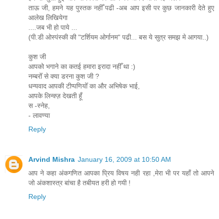
ताऊ जी, हमने यह पुस्तक नहीँ पढी -अब आप इसी पर कुछ जानकारी देते हुए
आलेख लिखियेगा
....जब भी हो पाये ...
(पी.डी ओस्पंस्की की "टर्शियम ओर्गानम" पढी... बस ये सुत्र समझ मे आगया..)
कुश जी
आपको भगाने का कतई हमारा इरादा नहीँ था :)
नम्बरोँ से क्या डरना कुश जी ?
धन्यवाद आपकी टीप्पणियोँ का और अभिषेक भाई,
आपके लिन्क्ज़ देखती हूँ
स -स्नेह,
- लावण्या
Reply
Arvind Mishra
January 16, 2009 at 10:50 AM
आप ने कहा अंकगणित आपका प्रिय विषय नही रहा ,मेरा भी पर यहाँ तो आपने
जो अंकशास्त्र बांचा है तबीयत हरी हो गयी !
Reply