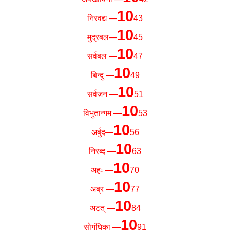
10
निरवद्य —
43
10
मुद्रबल—
45
10
सर्वबल —
47
10
बिन्दु —
49
10
सर्वजन —
51
10
विभुतान्गम —
53
10
अर्बुद—
56
10
निरब्द —
63
10
अहः —
70
10
अब्र —
77
10
अटत् —
84
10
सोगंघिका —
91