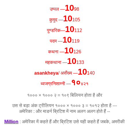
10
उप्पल —
98
10
कुमुद —
105
10
पुण्डरिक—
112
10
पदम —
119
10
कथना —
126
10
महकथाना —
133
10
asankheya
/
असँख्य —
140
१०
ध्वजग्रनिशाम्नी —
४२१
१००० × १००० २ = १०९ बिलियन होता है और
उस से बड़ा अंक ट्रीलियन १००० × १००० ३ = १०१२ होता है ---
अमेरिका : और माडर्न
ब्रिटिश
में नाम अलग अलग होते हैं --
Million
: अमेरिका में कहते हैं और ब्रिटिश उसे यही कहते हैं जबके, अमरीकी