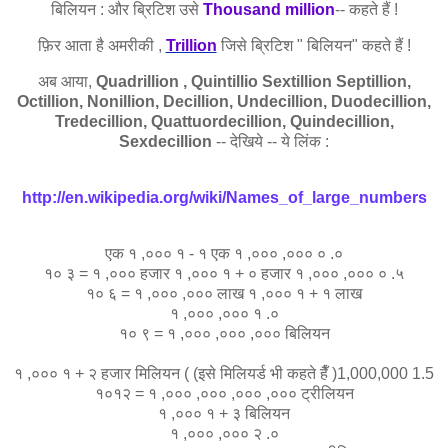
बिलियन : और ब्रिटिश उसे
Thousand million
-- कहते हैं !
फ़िर आता
है
अमरीकी ,
Trillion
जिसे ब्रिटिश " बिलियन" कहते हैं !
अब आया,
Quadrillion , Quintillio Sextillion Septillion,
Octillion, Nonillion, Decillion, Undecillion, Duodecillion,
Tredecillion, Quattuordecillion, Quindecillion,
Sexdecillion
-- देखिये -- ये लिंक :
http://en.wikipedia.org/wiki/Names_of_large_numbers
एक १ ,००० १ - १ एक १ ,००० ,००० ० .०
१० ३ = १ ,००० हजार १ ,००० १ + ० हजार १ ,००० ,००० ० .५
१० ६ = १ ,००० ,००० लाख १ ,००० १ + १ लाख
१ ,००० ,००० १ .०
१० ९ = १ ,००० ,००० ,००० बिलियन
१ ,००० १ + २ हजार मिलियन ( (इसे मिलियर्ड भी कहते हैँ )1,000,000 1.5
१०१२ = १ ,००० ,००० ,००० ,००० ट्रीलियन
१ ,००० १ + ३ बिलियन
१ ,००० ,००० २ .०