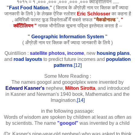
१०१५ = १ ,००० ,००० ,००० ,००० ,००० क्वाड्रीलियन .....
"
Fast Food Nation
,"
( किताब के अँग्रेज़ी नाम पर क्लिक करेँ ज्यादा
जानकारी के लिये ) के लेखक ऐरिक स्लोशर
Eric Schlosser
का कहना है
, अमिरिकी फास्ट फूड विक्रेताओँ मेँ सबसे सफल
"मैकडोनाल्ड
",
"
क्वीँटीलियन "
नामक भौगोलिक सूचना पद्ध्ति इस्तेमाल करता है --
"
Geographic Information System
"
( अँग्रेज़ी नाम पर क्लिक करेँ ज्यादा जानकारी के लिये )
Quintillion :
satellite photos
,
income
, new
housing plans
,
and
road
layouts
to predict future incomes and
population
patterns
.
[12]
Some More Reading :
The names googol and googolplex were invented by
Edward Kasner
's
nephew,
Milton Sirotta
, and introduced
in Kasner and Newman's 1940 book, Mathematics and the
Imagination,
[14]
in the following passage:
Words of wisdom are spoken by children at least as often as
by scientists. The name
"googol"
was invented by a child
(Dr. Kasner's nine-year-old nephew) who was asked to think