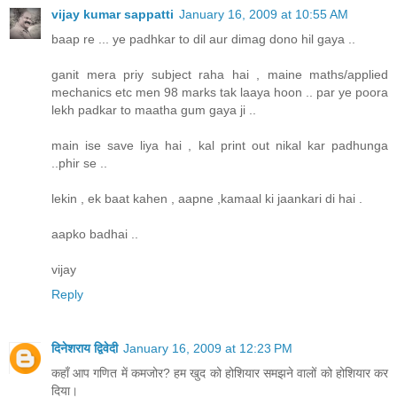
vijay kumar sappatti
January 16, 2009 at 10:55 AM
baap re ... ye padhkar to dil aur dimag dono hil gaya ..
ganit mera priy subject raha hai , maine maths/applied
mechanics etc men 98 marks tak laaya hoon .. par ye poora
lekh padkar to maatha gum gaya ji ..
main ise save liya hai , kal print out nikal kar padhunga
..phir se ..
lekin , ek baat kahen , aapne ,kamaal ki jaankari di hai .
aapko badhai ..
vijay
Reply
दिनेशराय द्विवेदी
January 16, 2009 at 12:23 PM
कहाँ आप गणित में कमजोर? हम खुद को होशियार समझने वालों को होशियार कर
दिया।