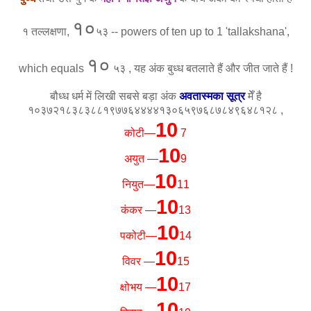
१०
१ तल्लक्षणा,
५३
-- powers of ten up to 1 'tallakshana',
१०
which equals
५३ , यह अंक बुध्ध बतलाते हैं और जीत जाते हैं !
बौध्ध धर्म में लिखी सबसे बड़ा अंक
अवतास्मका सूत्र
मेँ है
१०३७२१८३८३८८१९७७६४४४४१३०६५९७६८७८४९६४८१२८ ,
10
कोटी—
7
10
अयुत —
9
10
नियुत—
11
10
कंकर —
13
10
पकोटी—
14
10
विवर —
15
10
क्षोभय —
17
10