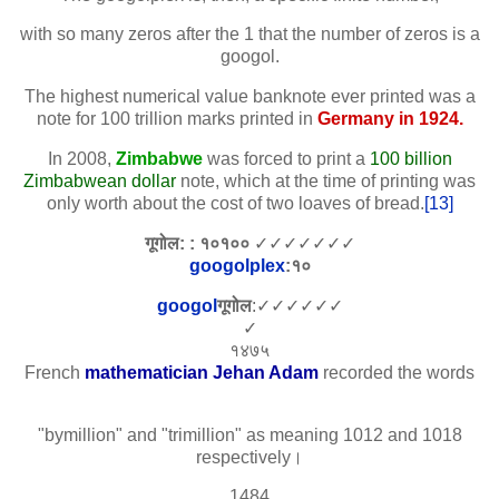
with so many zeros after the 1 that the number of zeros is a
googol.
The highest numerical value banknote ever printed was a
note for 100 trillion marks printed in
Germany
in 1924.
In 2008,
Zimbabwe
was forced to print a
100 billion
Zimbabwean dollar
note, which at the time of printing was
only worth about the cost of two loaves of bread.
[13]
गूगोल: : १०१००
✓✓✓✓✓✓✓
googolplex
:१०
googol
गूगोल
:✓✓✓✓✓✓
✓
१४७५
French
mathematician
Jehan Adam
recorded the words
"bymillion" and "trimillion" as meaning 1012 and 1018
respectively।
1484