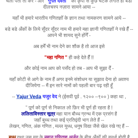
चलो पता तो करेँ - और
"गुगल
देवता "
की कृपा से कुछ चटके लगाते ही बडा
दीलचस्प नज़ारा सामने आया --
यहाँ भी हमारे भारतीय गणितज्ञोँ के ज्ञान तथा नामकरण सामने आये --
बडे बडे अँकोँ के लिये सुँदर सुँदर नाम भी हमारे महा ज्ञानी गणितज्ञोँ ने रखे हैँ --
आपने भी शायद सुने होँगेँ -
अब हमेँ भी नाम देने का शौक है तो आज इसे
"महा गणित "
ही कहे देते हैँ !!
और कोई नाम आप को पसँद हो तब - आप भी सुझा देँ -
यहाँ कोटी से आगे के नाम हैं अगर इनमे संशोधन या सुझाव देना हो अवश्य
दीजियेगा -- मैं इन सारे नामों को पहली बार पढ़ रही हूँ
--
Yajur Veda
यजुर वेद
ने (ईसवी पूर्व . १२०० –९०० ) कहा था ,
" पूर्ण को पूर्ण से निकाल लो फ़िर भी पूर्ण ही रहता है !
ललिताविस्तार
सूत्र
महा यान बौध्ध ग्रन्थ में एक प्रसंग है
जहाँ
बुध्ध तथा कई
प्रतिद्वंदी भाग लेते हैं --
लेखन, गणित, अंक गणित , मल्ल युध्ध, धनुष विद्या जैसे खेल रखे गए हैं --
बुध्ध
तथा उस युग के
महान गणितज्ञ अर्जुन
के बीच अँकोँ की स्पर्धा होती है