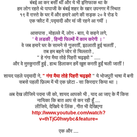
बंबई आ कर बसीं थीं और ये भी इत्तिफाक था के
हम लोग रहते थे
पापाजी
के बंबई शहर के खार उपनगर में स्थित
१९ वें रास्ते के घर में और हमारे आगे की सड़क २० वे रोड पे
एक फ्लैट में ,पद्मादी और मां जी रहने आ गयीं ।
आसपास , मोहल्ले में, लोग - बाग़, ये कहने लगे,
' ये लडकी , हिन्दी फिल्मों में काम करेगी । '
वे जब हमारे घर के सामने से गुजरतीं, इठलाती हुई चलतीं ,
तब हम बहने जोर से चिल्लाते ,
" हे गंगा मैया तोहे पिहरी चढ़इवो " .....
और वे मुस्कुरातीं हुई , हाथ हिलाकर हमें खुश करती हुईं चली जातीं !
शायद पहले पद्मादी ने,
" गंगा मैया तोहे पिहरी चढ़इवो
" ये भोजपुरी भाषा में बनी
सबसे पहली फ़िल्म में भी एक छोटा - सा किरदार किया था ।
अब देख लीजिये पदमा जी को, शायद आपको भी , याद आ जाए के मैं किस
नायिका कि बात आप से कर रही हूँ ....
लीजिये, देखिये ये लिंक , गीत भी देखिएगा
http://www.youtube.com/watch?
v=thTjG0hwybc&feature=
एक और ....