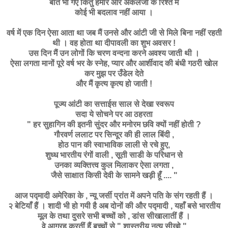
बीत भी गए किंतु हमारे और अंकलजी के रिश्ते में
कोई भी बदलाव नहीं आया ।
वर्ष में एक दिन ऐसा आता था जब मैं उनसे और आंटी जी से मिले बिना नहीं रहती
थी । वह होता था दीपावली का शुभ अवसर !
उस दिन मैं उन लोगों कि चरण वन्दना करने अवश्य जाती थी ।
ऐसा लगता मानों पूरे वर्ष भर के स्नेह, प्यार और आर्शीवाद की बंधी गठरी खोल
कर मुझ पर उँडेल देते
और मैं कृत्य कृत्य हो जाती !
पूज्य आंटी का सत्ताईस साल से देखा स्वरूप
सदा ये सोचने
पर
आ ठहरता
" हर सुहागिन की इतनी सुंदर और मनोरम छवि क्यों नहीं होती ?
गौरवर्ण ललाट पर सिन्दूर की ही लाल बिंदी ,
होठ पान की स्वाभाविक लाली से रचे हुए,
शुध्ध भारतीय रंगों वाली , सूती साडी के परिधान से
उनका व्यक्तित्त्व कुल मिलाकर ऐसा लगता ,
जैसे साक्षात किसी देवी के सामने खड़ी हूँ .... "
आज पद्मादी अमेरिका के , न्यू जर्सी प्रांत में अपने पति के संग रहती हैं ।
२ बेटियाँ हैं । शादी भी हो गयी है अब दोनों की और पद्मादी , यहाँ बसे भारतीय
मूल के तथा दुसरे सभी बच्चों को , डांस सीखालातीं हैं ।
वे आग्रह करतीं हैं बच्चों से " शास्त्रीय नृत्य सीखो "