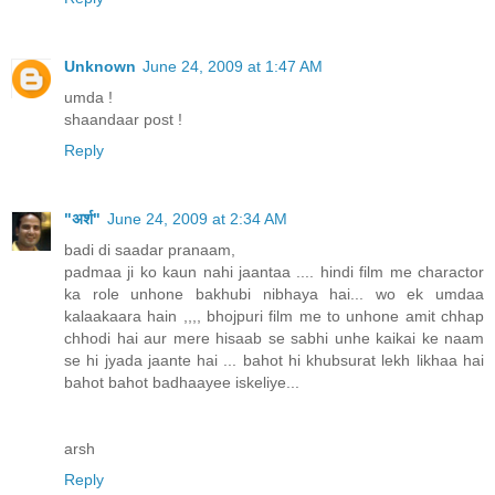
Unknown
June 24, 2009 at 1:47 AM
umda !
shaandaar post !
Reply
"अर्श"
June 24, 2009 at 2:34 AM
badi di saadar pranaam,
padmaa ji ko kaun nahi jaantaa .... hindi film me charactor
ka role unhone bakhubi nibhaya hai... wo ek umdaa
kalaakaara hain ,,,, bhojpuri film me to unhone amit chhap
chhodi hai aur mere hisaab se sabhi unhe kaikai ke naam
se hi jyada jaante hai ... bahot hi khubsurat lekh likhaa hai
bahot bahot badhaayee iskeliye...
arsh
Reply