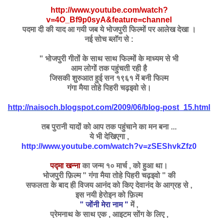
http://www.youtube.com/watch?
v=4O_Bf9p0syA&feature=channel
पदमा दी की याद आ गयी जब ये भोजपुरी फिल्मों पर आलेख देखा ।
नई सोच ब्लॉग से :
" भोजपुरी
गीतों के साथ साथ फिल्मों के माध्यम से भी
आम लोगों तक पहुंचती रही है
जिसकी शुरुआत हुई सन १९६१ में बनी फिल्म
गंगा मैया तोहे पिहरी चढ़इवो से।
http://naisoch.blogspot.com/2009/06/blog-post_15.html
तब पुरानी यादों को आप तक पहुंचाने का मन बना ...
ये भी देखिएगा ,
http://www.youtube.com/watch?v=zSEShvkZfz0
पद्मा खन्ना
का जन्म १० मार्च , को हुआ था।
भोजपुरी फ़िल्म " गंगा मैया तोहे पिहरी चढ़इवो " की
सफलता के बाद ही विजय आनंद को किए देवानंद के आग्रह से ,
इस नयी हेरोइन को फ़िल्म
" जोंनी मेरा नाम "
में ,
प्रेमनाथ के साथ एक , आइटम सोंग के लिए ,