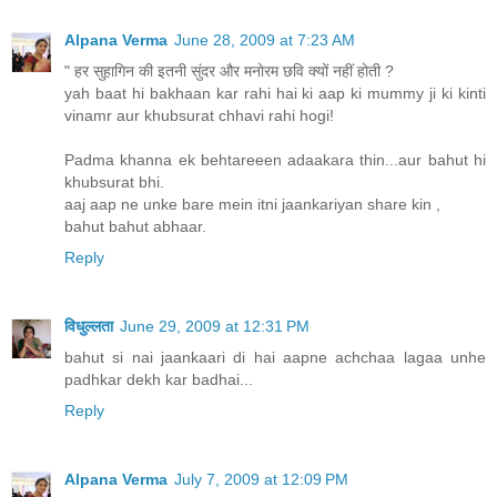
Alpana Verma
June 28, 2009 at 7:23 AM
" हर सुहागिन की इतनी सुंदर और मनोरम छवि क्यों नहीं होती ?
yah baat hi bakhaan kar rahi hai ki aap ki mummy ji ki kinti
vinamr aur khubsurat chhavi rahi hogi!
Padma khanna ek behtareeen adaakara thin...aur bahut hi
khubsurat bhi.
aaj aap ne unke bare mein itni jaankariyan share kin ,
bahut bahut abhaar.
Reply
विधुल्लता
June 29, 2009 at 12:31 PM
bahut si nai jaankaari di hai aapne achchaa lagaa unhe
padhkar dekh kar badhai...
Reply
Alpana Verma
July 7, 2009 at 12:09 PM