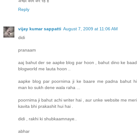
अच्छा काम कर रहे है
Reply
vijay kumar sappatti
August 7, 2009 at 11:06 AM
didi
pranaam
aaj bahut der se aapke blog par hoon , bahut dino ke baad
blogworld me lauta hoon ..
aapke blog par poornima ji ke baare me padna bahut hi
man ko sukh dene wala raha ...
poornima ji bahut achi writer hai , aur unke website me meri
kavita bhi prakashit hui hai .
didi , rakhi ki shubkaamnaye..
abhar