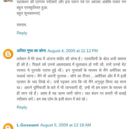
रक्षाबंधन की प्रणाम स्वीकारें और इस पावन पर्व पर आपका आशीष पाकर मन
बहुत प्रफ़्फ़ुल्लित हुआ.
बहुत शुभकामनाएं.
रामराम.
Reply
अजित गुप्ता का कोना
August 4, 2009 at 11:12 PM
वर्तमान में मेरे हाथ में अंजना संधीर की संगम है। प्रवासिनी के बोल अभी समाप्‍त
ही की है। पिछले वर्ष उनसे अहमदाबाद में मुलाकात हो गयी थी, तभी उनसे भेंट
स्‍वरूप ये पुस्‍तके प्राप्‍त हुई थी। इन पुस्‍तकों के माध्‍यम से मैंने अमेरिका का
यथार्थ जाना। मैंने भी अपनी पुस्‍तक - सोने का पिंजर....अमेरिका और मैं में इसी
प्रकार के भाव लिखे थे। उन्‍हें पढ़कर लगा कि जो मैंने अनुभूत किया वह सत्‍य
था। आपने पूर्णिमाजी के बारे में भी जानकारी दी, उन्‍हें भी हम ब्‍लाग के माध्‍यम से
ही जान रहे हैं। आशा है यह क्रम जारी रहेगा। रक्षा बंधन पर हमारी भी बधाई
स्‍वीकार करें। हम सब प्रेम के इसी बंधन में बंधे रहे।
Reply
L.Goswami
August 5, 2009 at 12:18 AM