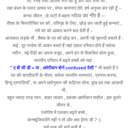
सो, स्नेह तथा आशिष भेज रही हूँ और आप सभी को ,
रक्षा बंधन के पावन उत्सव पर , मंगल कामनाएं देते, हर्ष अनुभव कर रही हूँ --
का नीर है --
नदिया
कन्या जीवन , दो पाटों में बहता
शैशव के चिरपरिचित घर को , पतिगृह के लिए , छोड़ कर जाती हुई कन्याएं ,
नये घर को आबाद करने चल देतीं हैं --
आजकल लड़के भी , शैशव के घर को छोड़ कर , अपनी नई गृहस्थी बसाते हैं -
कई , दूर परदेस भी आकर बसते हैं जहां एकल परिवार होते हैं सर्वथा
नवीन , नई पीढी का अपना वजूद , अपने ढंग से विकसित होता हुआ ,
भारतीय परिवार में बढ़ते बच्चों को यहां ,
" ए बी सी डी = या , अमेरीकन बोर्न confused देसी "
भी कहते हैं !!
घर की चारदीवारी के भीतर, सर्वथा भारतीय परम्पराएं , प्रणाम करना,
हिन्दू प्रणालियाँ , या अपने धर्मानुसार की रूढिगत सोच, कुछ हद तक आज़ादी
भी,
बहुत ज्यादा लाड प्यार , बाहर जाकर , एकदम अमरीकन माहौल , इस दुधारे
जीवन से ,
पसोपेश में पलकर बढ़ते बच्चे ,
कन्फ्यूजियायेंगे नहीं न तो और क्या होगा जी ? :)
कई तरह की बातें सुनी हैं, -