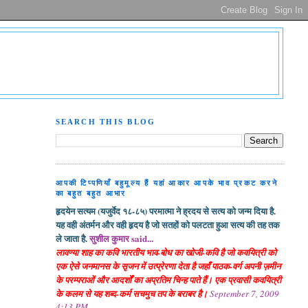
SEARCH THIS BLOG
आपकी टिप्पणियाँ बहुमूल्य हैं यहां आकार आपके भाव प्रकट करने
का बहुत बहुत आभार
हृदयेन सत्यम (यजुर्वेद १८-८५) परमात्मा ने ह्रदय से सत्य को जन्म दिया है.
यह वही अंतर्मन और वही हृदय है जो सतहों को पलटता हुआ सत्य की तह तक
ले जाता है.
सुशील कुमार said...
लावण्या शाह का कवि भारतीय भाव-बोध का खोजी-कवि है जो कवयित्री को
एक ऐसे जनमानस के सृजन में उत्प्रेरणा देता है जहाँ पाठक-वर्ग अपनी ज़मीन
के परम्पराओं और आदर्शों का अप्रतिम चिन्ह पाते हैं। एक प्रवासी कवयित्री
के कलम से यह शब्द-कर्म सचमुच तप के बराबर है।
September 7, 2009
4:13 PM