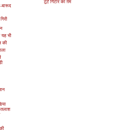
टूटे गिटार का ग़म
-बारूद
़ गिरी
ान
ा यह भी
ास की
ाला
ं
डी
मान
डिया
ी तलाश
ब
 की