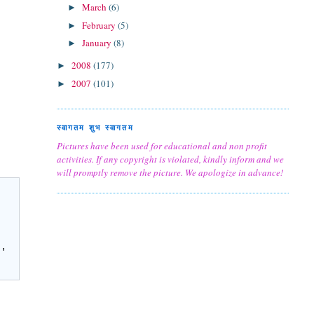
March
(6)
►
February
(5)
►
January
(8)
►
2008
(177)
►
2007
(101)
►
स्वागतम शुभ स्वागतम
Pictures have been used for educational and non profit
activities. If any copyright is violated, kindly inform and we
will promptly remove the picture. We apologize in advance!
 ,