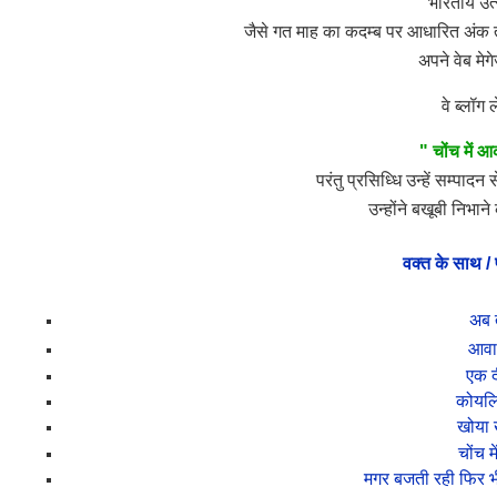
भारतीय उत
जैसे गत माह का कदम्ब पर आधारित अंक 
अपने वेब मेगेज
वे ब्लॉ
" चोंच में 
परंतु प्रसिध्धि उन्हें सम्पा
उन्होंने बखूबी निभा
वक्त के साथ / पू
अब तो
आवार
एक दी
कोयलिय
खोया ख
चोंच म
मगर बजती रही फिर भी 