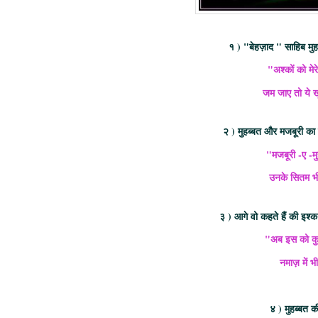
१ ) "बेहज़ाद " साहिब मुहब
"अश्कों को मेर
जम जाए तो ये खू
२ ) मुहब्बत और मजबूरी का 
"मजबूरी -ए -म
उनके सितम भी
३ ) आगे वो कहते हैं की इश्क
"अब इस को कुफ्
नमाज़ में भ
४ ) मुहब्बत की