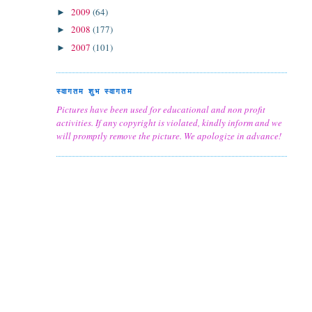
2009
(64)
►
2008
(177)
►
2007
(101)
►
स्वागतम शुभ स्वागतम
Pictures have been used for educational and non profit
activities. If any copyright is violated, kindly inform and we
will promptly remove the picture. We apologize in advance!