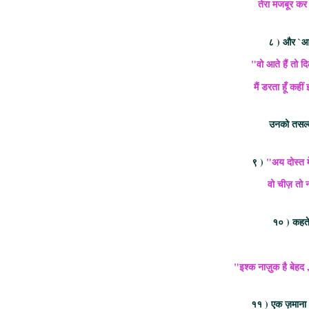
तेरा मजबूर कर 
८ ) और `आदम
"वो आते हैं तो द
मैं डरता हूँ कही
उनको तसल्ल
९ )
"अय दोस्त म
वो चीज़ तो न
१० ) कहते 
"इश्क नाज़ुक है बेहद
११ ) एक ज़माना थ