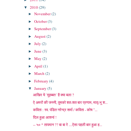
2010
(29)
▼
November
(2)
►
October
(3)
►
September
(3)
►
August
(2)
►
July
(2)
►
June
(3)
►
May
(2)
►
April
(1)
►
March
(2)
►
February
(4)
►
January
(5)
▼
आखिर ये `मुहब्बत ' है क्या बला ?
ऐ अमरों की जननी, तुमको शत-शत बार प्रणाम, मातृ-भू श...
कविता : स्व. पंडित नरेन्द्र शर्मा / कविता - कोष "...
दिल हुआ आशनां !
-- ५० * तापमान ?? बा बा रे ....ऐसा पहली बार हुआ ह...