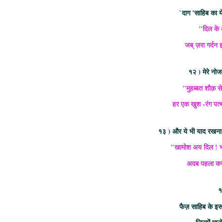
`दाग 'साहिब का य
"दिल के आ
जब् ज़रा गर्दन 
१२ ) मेरे नोज
"मुहब्बत शौक़ स
हर एक खुश -रंग पत्
१३ ) और ये भी याद रखना 
"खामोश अय दिल ! भरी
अदब पहला करीना
१
फैज़ साहिब के इस