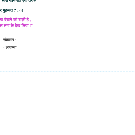
नो सारी कायनात एक तरफ
 मुहब्बत ? :-))
ा देखने को बाक़ी है ,
ल लगा के देख लिया !"
संकलन :
- लावण्या