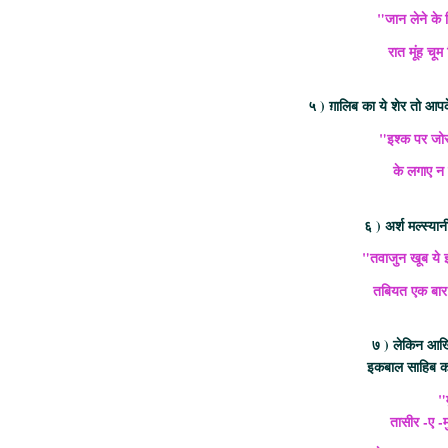
"जान लेने के 
रात मूंह चूम
५ ) ग़ालिब का ये शेर तो आपक
"इश्क पर जोर 
के लगाए न 
६ ) अर्श मल्स्य
"तवाजुन खूब ये इ
तबियत एक बार
७ ) लेकिन आखिर
इकबाल साहिब का 
"म
तासीर -ए -म