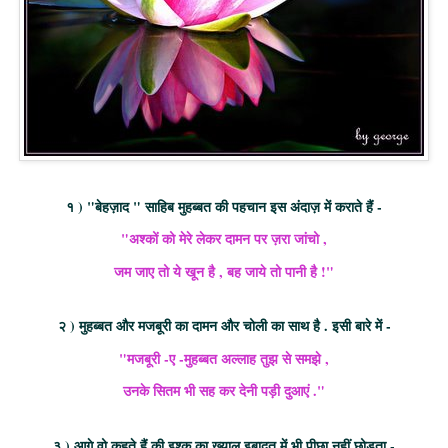
१ ) "बेहज़ाद " साहिब मुहब्बत की पहचान इस अंदाज़ में कराते हैं -
"अश्कों को मेरे लेकर दामन पर ज़रा जांचो ,
जम जाए तो ये खून है , बह जाये तो पानी है !"
२ ) मुहब्बत और मजबूरी का दामन और चोली का साथ है . इसी बारे में -
"मजबूरी -ए -मुहब्बत अल्लाह तुझ से समझे ,
उनके सितम भी सह कर देनी पड़ी दुआएं ."
३ ) आगे वो कहते हैं की इश्क का ख्याल इबादत में भी पीछा नहीं छोड़ता -