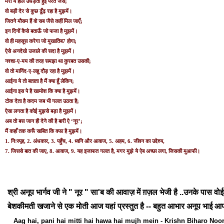
मेरा ये हाल उधड़ती हुई परतें जैसे;
वो बड़ी देर से कुछ ढूँढ़ रहा है मुझमें।
जितने मौसम हैं वो सब जैसे कहीं मिल जाएँ;
इन दिनों कैसे बताऊँ जो फजा है मुझमें।
वो ही महसूस करेगा जो मुखातिब7 होगा;
ऐसे अनदेखे उजाले की सदा है मुझमें।
नश्‍शा-ए-मय की तरह समझा था कुरबत उसकी;
वो तो मानिंद-ए-लहू दौड़ रहा है मुझमें।
आईना ये तो बताता है मैं क्‍या हूँ लेकिन;
आईना इस पे है खामोश कि क्‍या है मुझमें।
टोक देता है कदम जब भी गलत उठता है;
ऐसा लगता है कोई मुझसे बड़ा है मुझमें।
अब तो बस जान ही देने की है बारी ऐ ‘नूर’;
मैं कहाँ तक करूँ साबित कि वफा है मुझमें।
1. निःस्‍पृह, 2. अंधकार, 3. पहुँच, 4. ध्‍वनि और आवाज, 5. अहम, 6. जीवन का उद्देश्‍य,
7. जिससे बात की जाए, 8. आवाज, 9. यह इजाफत गलत है, मगर मुझे ये ऐब अच्‍छा लगा, जिसकी मुआफी।
श्री अनूप भार्गव जी ने " नूर " सा'ब की आवाज़ में ग़ज़ल भेजी है ..उनके पास
बेशकीमती खजाने से एक मोती आज यहां प्रस्तुत है -- बहुत आभार अनूप भाई आप
Aag hai, pani hai mitti hai hawa hai mujh mein - Krishn Biharo Noo