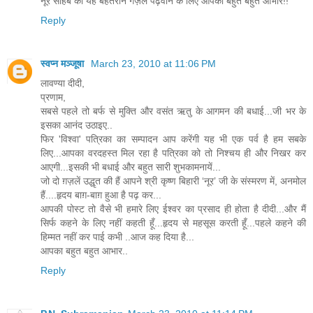
नूर साहब की यह बेहतरीन गज़ल पढ़वाने के लिए आपका बहुत बहुत आभार!!
Reply
स्वप्न मञ्जूषा
March 23, 2010 at 11:06 PM
लावण्या दीदी,
प्रणाम,
सबसे पहले तो बर्फ से मुक्ति और वसंत ऋतु के आगमन की बधाई...जी भर के
इसका आनंद उठाइए..
फिर 'विश्वा' पत्रिका का सम्पादन आप करेंगी यह भी एक पर्व है हम सबके
लिए...आपका वरदहस्त मिल रहा है पत्रिका को तो निश्चय ही और निखर कर
आएगी...इसकी भी बधाई और बहुत सारी शुभकामनायें...
जो दो ग़ज़लें उद्धृत की हैं आपने श्री कृष्‍ण बिहारी ‘नूर’ जी के संस्मरण में, अनमोल
हैं....हृदय बाग़-बाग़ हुआ है पढ़ कर...
आपकी पोस्ट तो वैसे भी हमारे लिए ईश्वर का प्रसाद ही होता है दीदी...और मैं
सिर्फ कहने के लिए नहीं कहती हूँ...हृदय से महसूस करती हूँ...पहले कहने की
हिम्मत नहीं कर पाई कभी ..आज कह दिया है...
आपका बहुत बहुत आभार..
Reply