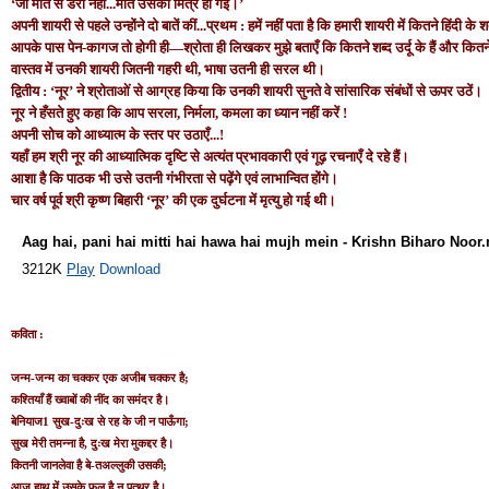
‘जो मौत से डरा नहीं...मौत उसकी मित्र हो गई।’
अपनी शायरी से पहले उन्‍होंने दो बातें कीं...प्रथम : हमें नहीं पता है कि हमारी शायरी में कितने हिंदी के शब्‍द
आपके पास पेन-कागज तो होगी ही—श्रोता ही लिखकर मुझे बताएँ कि कितने शब्‍द उर्दू के हैं और कितने शब्
वास्‍तव में उनकी शायरी जितनी गहरी थी, भाषा उतनी ही सरल थी।
द्वितीय : ‘नूर’ ने श्रोताओं से आग्रह किया कि उनकी शायरी सुनते वे सांसारिक संबंधों से ऊपर उठें।
नूर ने हँसते हुए कहा कि आप सरला, निर्मला, कमला का ध्‍यान नहीं करें !
अपनी सोच को आध्‍यात्‍म के स्‍तर पर उठाएँ...!
यहाँ हम श्री नूर की आध्‍यात्‍मिक दृ‌ष्‍टि से अत्‍यंत प्रभावकारी एवं गूढ़ रचनाएँ दे रहे हैं।
आशा है कि पाठक भी उसे उतनी गंभीरता से पढ़ेंगे एवं लाभान्‍वित होंगे।
चार वर्ष पूर्व श्री कृष्‍ण बिहारी ‘नूर’ की एक दुर्घटना में मृत्‍यु हो गई थी।
Aag hai, pani hai mitti hai hawa hai mujh mein - Krishn Biharo Noor
3212K
Play
Download
कविता :
जन्‍म-जन्‍म का चक्‍कर एक अजीब चक्‍कर है;
कश्‍तियाँ हैं ख्‍वाबों की नींद का समंदर है।
बेनियाज1 सुख-दुःख से रह के जी न पाऊँगा;
सुख मेरी तमन्‍ना है, दुःख मेरा मुकद्दर है।
कितनी जानलेवा है बे-तअल्‍लुकी उसकी;
आज हाथ में उसके फूल है न पत्‍थर है।