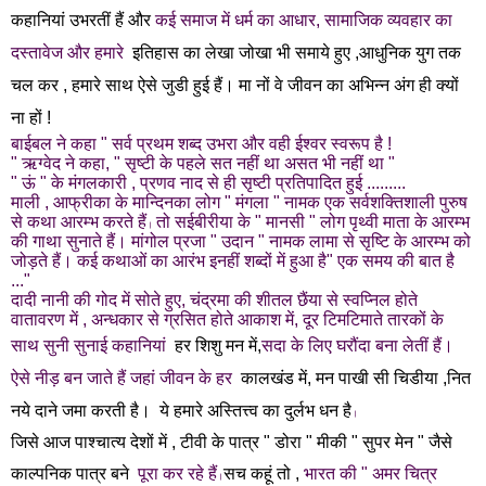
कहानियां उभरतीं हैं और
कई समाज में धर्म का आधार, सामाजिक व्यवहार का
दस्तावेज और हमारे
इतिहास का लेखा जोखा भी समाये हुए ,आधुनिक युग तक
चल कर , हमारे साथ ऐसे जुडी हुई हैं। मा
नों वे जीवन का अभिन्न अंग ही क्यों
ना हों !
बाईबल ने कहा " सर्व प्रथम शब्द उभरा और वही ईश्वर स्वरूप है !
" ऋग्वेद ने कहा, " सृष्टी के पहले सत नहीं था असत भी नहीं था "
" ऊं " के मंगलकारी , प्रणव नाद से ही सृष्टी प्रतिपादित हुई .........
माली , आफ्रीका के मान्दिनका लोग " मंगला " नामक एक सर्वशक्तिशाली पुरुष
से कथा आरम्भ करते हैं
तो सईबीरीया के " मानसी " लोग पृथ्वी माता के आरम्भ
।
की गाथा सुनाते हैं।
मांगोल प्रजा " उदान " नामक लामा से सृष्टि के आरम्भ को
जोड़ते हैं।
कई कथाओं का आरंभ इनहीं शब्दों में हुआ है
" एक समय की बात है
..."
दादी नानी की गोद में सोते हुए,
चंद्रमा की शीतल छैंया से स्वप्निल होते
वातावरण में , अन्धकार से ग्रसित होते आकाश में, दूर
टिमटिमाते तारकों के
साथ सुनी सुनाई कहानियां
हर शिशु मन में,
सदा के लिए घरौंदा बना लेतीं हैं।
ऐसे नीड़ बन जाते हैं जहां जीवन के हर
कालखंड में, मन पाखी सी चिडीया ,नित
नये दाने जमा करती है।
ये हमारे अस्तित्त्व का दुर्लभ धन है
।
जिसे आज पाश्चात्य देशों में , टीवी के पात्र " डोरा " मीकी " सुपर मेन " जैसे
काल्पनिक पात्र बने
पूरा कर रहे हैं
सच कहूं तो ,
भारत की " अमर चित्र
।