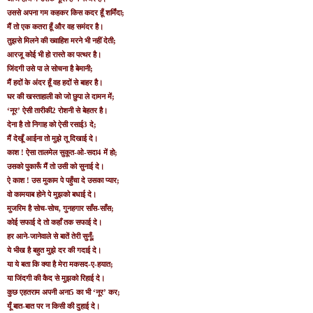
उससे अपना गम कहकर किस कदर हूँ शर्मिंदा;
मैं तो एक कतरा हूँ और वह समंदर है।
तुझसे मिलने की ख्‍वाहिश मरने भी नहीं देती;
आरजू कोई भी हो रास्‍ते का पत्‍थर है।
जिंदगी उसे पा ले सोचना है बेमानी;
मैं हदों के अंदर हूँ वह हदों से बाहर है।
घर की खस्‍ताहाली को जो छुपा ले दामन में;
‘नूर’ ऐसी तारीकी2 रोशनी से बेहतर है।
देना है तो निगाह को ऐसी रसाई3 दे;
मैं देखूँ आईना तो मुझे तू दिखाई दे।
काश ! ऐसा तालमेल सुकूत-ओ-सदा4 में हो;
उसको पुकारूँ मैं तो उसी को सुनाई दे।
ऐ काश ! उस मुकाम पे पहुँचा दे उसका प्‍यार;
वो कामयाब होने पे मुझको बधाई दे।
मुजरिम है सोच-सोच, गुनहगार साँस-साँस;
कोई सफाई दे तो कहाँ तक सफाई दे।
हर आने-जानेवाले से बातें तेरी सुनूँ;
ये भीख है बहुत मुझे दर की गदाई दे।
या ये बता कि क्‍या है मेरा मकसद-ए-हयात;
या जिंदगी की कैद से मुझको रिहाई दे।
कुछ एहतराम अपनी अना5 का भी ‘नूर’ कर;
यूँ बात-बात पर न किसी की दुहाई दे।