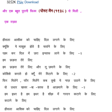
3212K
Play
Download
पोस्ट मेंन (१९३८ )
और एक बहुत पुरानी फिल्म 
(
से मिली ,
एक ग़ज़ल
हौसला  आशीक  को  चाहिए  दिल  लगाने  के  लिए  
क्यूंकि   ये
 माशूक  होते  है  सतांने  के  लिए   
रहम  कर  दिल  में  ज़रा  इन्साफ  लाने  के  लिए  -२ 
हम  फ़क़त  तेरे  लिए
हम  फ़क़त  तेरे  लिए  और  तू ज़माने  के  लिए   
कोशिशे  कराते  हो  क्यूँ  मेरे  मिटाने  के  लिए  -2 
फिर  मिलेगे , फीर  मिलेंगे  कब  तुम्हे  ये  नाज़  उठाने  के  लिए  
 वो  उधार  खजर -बा -काफ  है  आज़माने  के  लिए  -२ 
 हम  इधर  है  हम  इधर  है  शौक़  में  गरदन  कटाने  के  लिए 
 कटाने  के  लिए 
 हौसला  आशिक 
को  चाहिए  दिल  लगाने  के  लिए