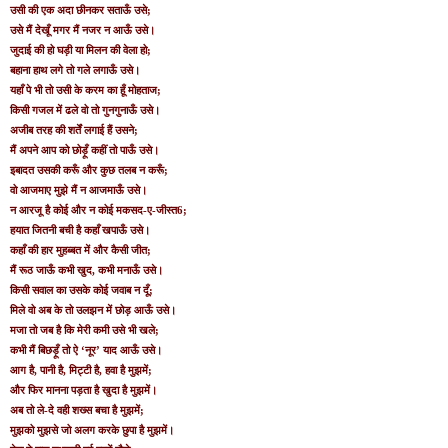
उसी की एक अदा छीनकर सताऊँ उसे;
उसे मैं देखूँ मगर मैं नजर न आऊँ उसे।
जुदाई की हो घड़ी या मिलन की वेला हो;
बहाना हाथ लगे तो गले लगाऊँ उसे।
यहाँ पे भी तो उसी के करम का हूँ मोहताज;
किसी गजल में ढले वो तो गुनगुनाऊँ उसे।
अजीब तरह की शर्तें लगाई हैं उसने;
मैं अपने आप को छोड़ूँ कहीं तो पाऊँ उसे।
इबादत उसकी करूँ और कुछ तलब न करूँ;
वो आजमाए मुझे मैं न आजमाऊँ उसे।
न आरजू है कोई और न कोई मकसद-ए-जीस्‍त6;
हयात जितनी बची है कहाँ खपाऊँ उसे।
कहाँ की हार मुहब्‍बत में और कैसी जीत;
मैं रूठ जाऊँ कभी खुद, कभी मनाऊँ उसे।
किसी सवाल का उसके कोई जवाब न दूँ;
मिले वो अब के तो उलझन में छोड़ आऊँ उसे।
मजा तो जब है कि मेरी कमी उसे भी खले;
कभी मैं बिछड़ूँ तो ऐ ‘नूर’ याद आऊँ उसे।
आग है, पानी है, मिट्टी है, हवा है मुझमें;
और फिर मानना पड़ता है खुदा है मुझमें।
अब तो ले-दे वही शख्‍स बचा है मुझमें;
मुझको मुझसे जो अलग करके छुपा है मुझमें।