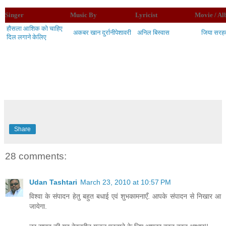
Singer
Music By
Lyricist
Movie / A
हौसला आशिक को चाहिए
अकबर खान दुर्रानी
पेशावरी
अनिल
बिस्वास
जिया
सरह
दिल लगाने के
लिए
Share
28 comments:
Udan Tashtari
March 23, 2010 at 10:57 PM
विश्वा के संपादन हेतु बहुत बधाई एवं शुभकामनाएँ. आपके संपादन से निखार आ
जायेगा.