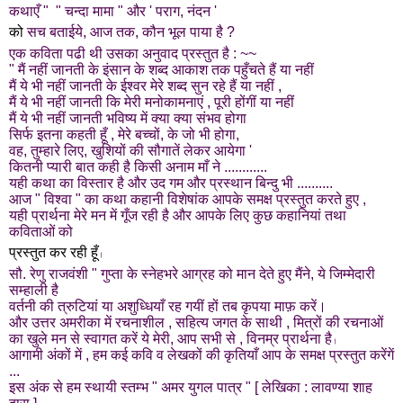
कथाएँ " " चन्दा मामा " और ' पराग, नंदन '
को
सच बताईये, आज तक, कौन भूल पाया है ?
एक कविता पढी थी उसका अनुवाद प्रस्तुत है : ~~
" मैं नहीं जानती के इंसान के शब्द आकाश तक पहुँचते हैं या नहीं
मैं ये भी नहीं जानती के ईश्वर मेरे शब्द सुन रहे हैं या नहीं ,
मैं ये भी नहीं जानती कि मेरी मनोकामनाएं , पूरी होंगीं या नहीं
मैं ये भी नहीं जानती भविष्य में क्या क्या संभव होगा
सिर्फ इतना कहती हूँ , मेरे बच्चों, के जो भी होगा,
वह, तुम्हारे लिए, खुशियों की सौगातें लेकर आयेगा '
कितनी प्यारी बात कही है किसी अनाम माँ ने ............
यही कथा का विस्तार है और उद गम और प्रस्थान बिन्दु भी ..........
आज " विश्वा " का कथा कहानी विशेषांक आपके समक्ष प्रस्तुत करते हुए ,
यही प्रार्थना मेरे मन में गूँज रही है और आपके लिए
कुछ कहानियां तथा
कविताओं को
प्रस्तुत कर रही हूँ
।
सौ. रेणु राजवंशी " गुप्ता के स्नेहभरे आग्रह को मान देते हुए मैंने, ये जिम्मेदारी
सम्हाली है
वर्तनी की त्रुटियां या अशुध्धियाँ रह गयीं हों तब कृपया माफ़ करें।
और उत्तर अमरीका में रचनाशील ,
सहित्य जगत के साथी , मित्रों की रचनाओं
का खुले मन से स्वागत करें ये मेरी, आप सभी से , विनम्र
प्रार्थना है
।
आगामी अंकों में , हम कई कवि व लेखकों की कृतियाँ आप के समक्ष प्रस्तुत करेंगें
...
इस अंक से हम स्थायी स्तम्भ " अमर युगल पात्र " [
लेखिका : लावण्या शाह