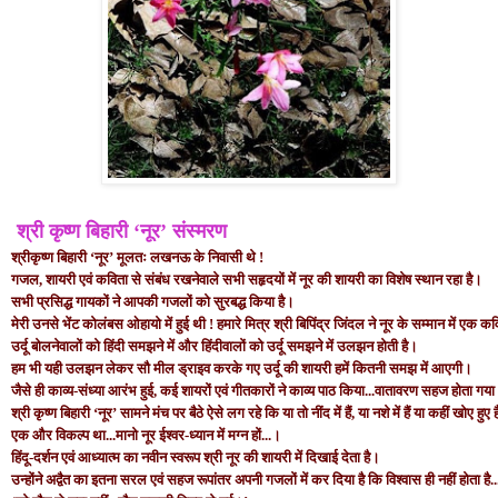
श्री कृष्‍ण बिहारी ‘नूर’ संस्‍मरण
श्रीकृष्‍ण बिहारी ‘नूर’ मूलतः लखनऊ के निवासी थे !
गजल, शायरी एवं कविता से संबंध रखनेवाले सभी सहृदयों में नूर की शायरी का विशेष स्‍थान रहा है।
सभी प्रसिद्ध गायकों ने आपकी गजलों को सुरबद्ध किया है।
मेरी उनसे भेंट कोलंबस ओहायो में हुई थी ! हमारे मित्र श्री बिपिंद्र जिंदल ने नूर के सम्‍मान में 
उर्दू बोलनेवालों को हिंदी समझने में और हिंदीवालों को उर्दू समझने में उलझन होती है।
हम भी यही उलझन लेकर सौ मील ड्राइव करके गए उर्दू की शायरी हमें कितनी समझ में आएगी।
जैसे ही काव्‍य-संध्‍या आरंभ हुई, कई शायरों एवं गीतकारों ने काव्‍य पाठ किया...वातावरण सहज होता गय
श्री कृष्‍ण बिहारी ‘नूर’ सामने मंच पर बैठे ऐसे लग रहे कि या तो नींद में हैं, या नशे में हैं या कहीं खोए हुए ह
एक और विकल्‍प था...मानो नूर ईश्‍वर-ध्‍यान में मग्‍न हों...।
हिंदू-दर्शन एवं आध्‍यात्‍म का नवीन स्‍वरूप श्री नूर की शायरी में दिखाई देता है।
उन्‍होंने अद्वैत का इतना सरल एवं सहज रूपांतर अपनी गजलों में कर दिया है कि विश्‍वास ही नहीं होता है...