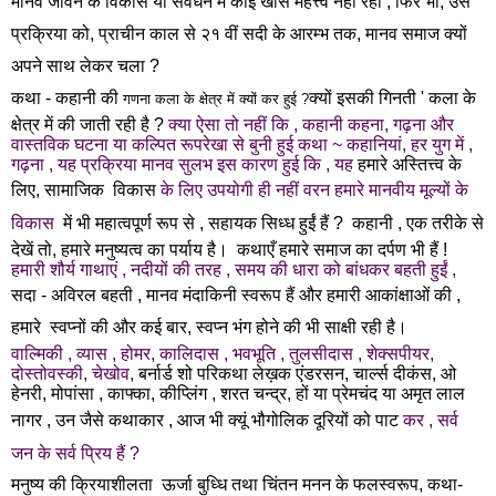
मानव जीवन के विकास या संवर्धन में कोइ खास महत्त्व
नहीं रहा , फिर भी, उस
प्रक्रिया को, प्राचीन काल से २१ वीं सदी के आरम्भ तक, मानव समाज
क्यों
अपने साथ लेकर चला ?
कथा - कहानी की
क्यों इसकी गिनती ' कला के
गणना
कला के क्षेत्र में क्यों कर हुई ?
क्षेत्र में की जाती रही है ?
क्या ऐसा तो नहीं कि , कहानी कहना, गढ़ना और
वास्तविक घटना या कल्पित रूपरेखा से बुनी हुई
कथा ~ कहानियां, हर युग में ,
गढ़ना , यह प्रक्रिया मानव सुलभ इस कारण हुई कि , यह
हमारे अस्तित्त्व के
लिए, सामाजिक
विकास
के लिए उपयोगी ही नहीं वरन हमारे मानवीय मूल्यों के
विकास
में भी महात्वपूर्ण रूप से , सहायक सिध्ध हुईं हैं ?
कहानी , एक तरीके से
देखें तो, हमारे मनुष्यत्व का पर्याय है।
कथाएँ हमारे समाज का दर्पण भी हैं !
हमारी शौर्य गाथाएं , नदीयों की तरह , समय की धारा को बांधकर बहती हुईं ,
सदा - अविरल बहती , मानव मंदाकिनी स्वरूप हैं और हमारी आकांक्षाओं की ,
हमारे
स्वप्नों की और कई बार, स्वप्न भंग होने की भी साक्षी रही है।
वाल्मिकी , व्यास , होमर, कालिदास , भवभूति , तुलसीदास , शेक्सपीयर,
दोस्तोवस्की, चेखोव,
बर्नार्ड शो परिकथा लेख़क एंडरसन, चार्ल्स दीकंस, ओ
हेनरी, मोपांसा , काफ्का, कीप्लिंग ,
शरत चन्द्र, हों या प्रेमचंद या अमृत लाल
नागर , उन जैसे कथाकार ,
आज भी क्यूं भौगोलिक दूरियों को
पाट
कर , सर्व
जन
के
सर्व प्रिय हैं ?
मनुष्य की क्रियाशीलता ऊर्जा बुध्धि तथा चिंतन मनन के फलस्वरूप, कथा-