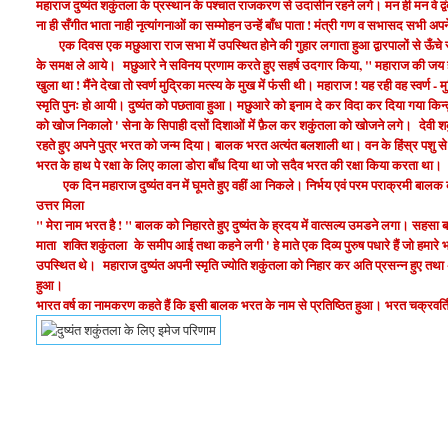
महाराज दुष्यंत शकुंतला के प्रस्थान के पश्चात राजकरण से उदासीन रहने लगे। मन ही मन वे द्वंद्
ना ही सँगीत भाता नाही नृत्यांगनाओं का सम्मोहन उन्हें बाँध पाता ! मंत्री गण व सभासद स
एक दिवस एक मछुआरा राज सभा में उपस्थित होने की गुहार लगाता हुआ द्वारपालों से ऊँचे स्वरो
के समक्ष ले आये। मछुआरे ने सविनय प्रणाम करते हुए सहर्ष उदगार किया, " महाराज की जय ह
खुला था ! मैंने देखा तो स्वर्ण मुद्रिका मत्स्य के मुख में फंसी थी। महाराज ! यह रही वह स्वर्ण -
स्मृति पुनः हो आयी। दुष्यंत को पछतावा हुआ। मछुआरे को इनाम दे कर विदा कर दिया गया किन्तु
को खोज निकालो ' सेना के सिपाही दसों दिशाओं में फ़ैल कर शकुंतला को खोजने लगे। देवी शकुंत
रहते हुए अपने पुत्र भरत को जन्म दिया। बालक भरत अत्यंत बलशाली था। वन के हिंस्र पशु 
भरत के हाथ पे रक्षा के लिए काला डोरा बाँध दिया था जो सदैव भरत की रक्षा किया करता था।
एक दिन महाराज दुष्यंत वन में घूमते हुए वहीं आ निकले। निर्भय एवं परम पराक्रमी बालक 
उत्तर मिला
" मेरा नाम भरत है ! " बालक को निहारते हुए दुष्यंत के ह्रदय में वात्सल्य उमडने लगा। सहसा 
माता शक्ति शकुंतला के समीप आई तथा कहने लगी ' हे माते एक दिव्य पुरुष पधारे हैं जो हमारे भरत 
उपस्थित थे। महाराज दुष्यंत अपनी स्मृति ज्योति शकुंतला को निहार कर अति प्रसन्न हुए तथा
हुआ।
भारत वर्ष का नामकरण कहते हैं कि इसी बालक भरत के नाम से प्रतिष्ठित हुआ। भरत चक्रवर्त