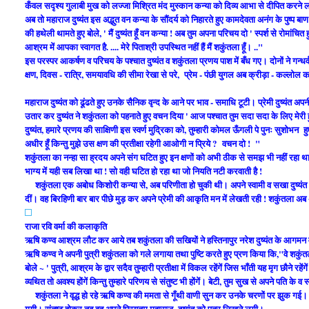
कँवल सदृश्य गुलाबी मुख को लज्जा मिश्रित मंद मुस्कान कन्या को दिव्य आभा से दीपित करने लगी 
अब तो महाराज दुष्यंत इस अद्भुत वन कन्या के सौंदर्य को निहारते हुए कामदेवता अनंग के पुष्प बा
की हथेली थामते हुए बोले, ' मैं दुष्यंत हूँ वन कन्या ! अब तुम अपना परिचय दो ' स्पर्श से रोमां
आश्रम में आपका स्वागत है. .... मेरे पिताश्री उपस्थित नहीं हैं मैं शकुंतला हूँ। .."
इस परस्पर आकर्षण व परिचय के पश्चात दुष्यंत व शकुंतला प्रणय पाश में बँध गए। दोनों ने गन्धर
क्षण, दिवस - रात्रि, समयावधि की सीमा रेखा से परे, प्रेम - पंछी युगल अब क्रीड़ा - कल्लोल करत
महाराज दुष्यंत को ढूंढते हुए उनके सैनिक वृन्द के आने पर भाव - समाधि टूटी। प्रेमी दुष्यंत 
उतार कर दुष्यंत ने शकुंतला को पहनाते हुए वचन दिया ' आज पश्चात तुम सदा सदा के लिए मेरी 
दुष्यंत, हमारे प्रणय की साक्षिणी इस स्वर्ण मुद्रिका को, तुम्हारी कोमल ऊँगली पे पुनः सु
अधीर हूँ किन्तु मुझे उस क्षण की प्रतीक्षा रहेगी आओगी न प्रिये ? वचन दो ! "
शकुंतला का नन्हा सा ह्रदय अपने संग घटित हुए इन क्षणों को अभी ठीक से समझ भी नहीं रहा 
भाग्य में यही सब लिखा था ! सो वही घटित हो रहा था जो नियति नटी करवाती है !
शकुंतला एक अबोध किशोरी कन्या से, अब परिणीता हो चुकी थी। अपने स्वामी व सखा दुष्यंत
दीं। वह बिरहिणी बार बार पीछे मुड़ कर अपने प्रेमी की आकृति मन में लेखती रही ! शकुंतला 
राजा रवि वर्मा की कलाकृति
ऋषि कण्व आश्रम लौट कर आये तब शकुंतला की सखियों ने हस्तिनापुर नरेश दुष्यंत के आगमन व प्
ऋषि कण्व ने अपनी पुत्री शकुंतला को गले लगाया तथा पुष्टि करते हुए प्रण किया कि,"वे शकुंतल
बोले ~ ' पुत्री, आश्रम के द्वार सदैव तुम्हारी प्रतीक्षा में विकल रहेंगें जिस भाँती यह मृग छौने रह
व्यथित तो अवश्य होंगें किन्तु तुम्हारे परिणय से संतुष्ट भी होंगें। बेटी, तुम सुख से अपने पति 
शकुंतला ने वृद्ध हो रहे ऋषि कण्व की ममता से गूँथी वाणी सुन कर उनके चरणों पर झुक गई। 
गयी।
संतुष्ट होकर तब वह अपने प्रियतम महाराज दुष्यंत को पत्र लिखने लगी।