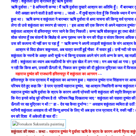
चित्र : शकुंतला द्वारा क्रोधित हुए ऋषि
दुर्वासा
ऋषि दुर्वासा : " हे अभिमानी कन्या ! मैं ऋषि दुर्वासा तुम्हारे आश्रम का अतिथि हूँ। मैं बारम्बार 
मेरी अवज्ञा करने वाली हे हठी कन्या। .. जाओ -- मैं तुम्हें श्राप देता हूँ कि जिसके ध्यान में 
हुआ था।
ऋषि कण्व व शकुंतला ने बारम्बार ऋषि दुर्वासा से क्षमा याचना की किन्तु सर्व प्रय
लेगा तो उसे शकुंतला का स्मरण हो जाएगा। ' इस आशा की एक किरण से अपने महाराज दुष्यंत स
शकुंतला आश्रम से हस्तिनापुर नगर जाने के लिए निकली। कण्व ऋषि शोकाकुल हुए तथा बोले कि, 
शोक संतप्त हूँ तब संतानों के बिछोह से अन्य गृहस्थ जन के मन की पीड़ा व संताप कितना अधिक 
उस की कल्पना भी नहीं कर पा रहा हूँ "
ऋषि कण्व ने अपनी लाड़ली शकुंतला के संग आश्रम के 
आश्रम से विदा होकर शकुन्तला, अब यात्रा करतीं हुईं नौका में सवार हुई। उन्हें नदी जो पा
शकुंतला के नयनों के अश्रु अभी सूखे न थे किन्तु दयावश अपने संग लाये अन्न के कण, वह म
लेतीं। शकुंतला का ध्यान अब मछलियों के संग इस खेल में लग गया। मन अब यहां आ गया। दुर
न रही कि किस क्षण, उसकी ऊँगली से, निकल कर दुष्यंत की दी हुईराज मुद्रिका जल में फिसल
महाराज दुष्यंत की राजधानी हस्तिनापुर में शकुंतला का आगमन ~
~
हस्तिनापुर के राज प्रासाद में शकुंतला का आगमन हुआ। महाराज दुष्यंत राज सिंहासन पर आ
परिचय देते हुए कहा कि ' हे परम प्रतापी महाराज दुष्यंत, यह आश्रम निवासिनी कन्या शकुंतला मेर
महाराज दुष्यंत ऋषि दुर्वासा के श्राप के कारण अपनी प्रेयसी पत्नी शकुंतला की स्मृति विस्मृत क
कि मेरा इनसे कोइ पूर्व परिचय है तो परिचय चिह्न दिखलाया जाए '
शकुंतला को सहसा दुष्यंत की 
ऊँगली पर वह मुद्रिका न थी !" हा ~ देव यह कैसा दुर्भाग्य ! " असहाय शकुंतला व्यथित हो उठीं
मानिनी शकुंतला असहाय तो थीं किन्तु क्षणार्ध के लिए भी अब इस राज प्रासाद में वे, रुकी नहीं
वन की दिशा में अकेली ही चल दीं !
शकुंतला की व्यथा ~ कथा ~
महाराज दुष्यंत ने दुर्वासा ऋषि के श्राप के कारण अपनी प्रिया शक