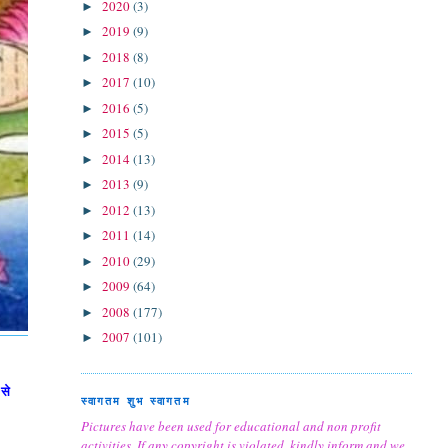
2020
(3)
►
2019
(9)
►
2018
(8)
►
2017
(10)
►
2016
(5)
►
2015
(5)
►
2014
(13)
►
2013
(9)
►
2012
(13)
►
2011
(14)
►
2010
(29)
►
2009
(64)
►
2008
(177)
►
2007
(101)
►
से
स्वागतम शुभ स्वागतम
Pictures have been used for educational and non profit
activities. If any copyright is violated, kindly inform and we