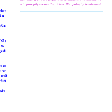
will promptly remove the picture. We apologize in advance!
शांत न
 देख
 अधिक
ं थीं।
ं भर
ुध ही
ला का
ाराज '
थन है
ेरी तो
िर्जन