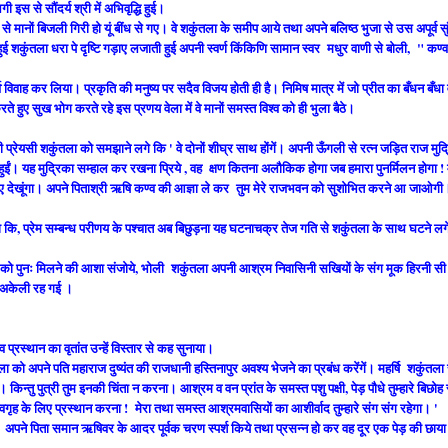
इस से सौंदर्य श्री में अभिवृद्धि हुई।
ण से मानों बिजली गिरी हो यूं बींध से गए। वे शकुंतला के समीप आये तथा अपने बलिष्ठ भुजा से उस अपूर्व सु
चित हुई शकुंतला धरा पे दृष्टि गड़ाए लजाती हुई अपनी स्वर्ण किंकिणि सामान स्वर मधुर वाणी से बोली, " कण्
्व विवाह कर लिया। प्रकृति की मनुष्य पर सदैव विजय होती ही है। निमिष मात्र में जो प्रीत का बँधन बँधा
े हुए सुख भोग करते रहे इस प्रणय वेला में वे मानों समस्त विश्व को ही भुला बैठे।
अपनी प्रेयसी शकुंतला को समझाने लगे कि ' वे दोनों शीघ्र साथ होंगें। अपनी ऊँगली से रत्न जड़ित राज मुद
हुईं। यह मुद्रिका सम्हाल कर रखना प्रिये
, वह क्षण कितना अलौकिक होगा जब हमारा पुनर्मिलन होगा ! म
शोभन हुए देखूंगा। अपने पिताश्री ऋषि कण्व की आज्ञा ले कर तुम मेरे राजभवन को सुशोभित करने आ जाओगी
था कि, प्रेम सम्बन्ध परीणय के पश्चात अब बिछुड़ना यह घटनाचक्र तेज गति से शकुंतला के साथ घटने ल
 को पुनः मिलने की आशा संजोये, भोली शकुंतला अपनी आश्रम निवासिनी सखियों के संग मूक हिरनी स
अब अकेली रह गई ।
रस्थान का वृतांत उन्हें विस्तार से कह सुनाया।
ा को अपने पति महाराज दुष्यंत की राजधानी हस्तिनापुर अवश्य भेजने का प्रबंध करेंगें। महर्षि शकुंतला 
ेंगें। किन्तु पुत्री तुम इनकी चिंता न करना। आश्रम व वन प्रांत के समस्त पशु पक्षी, पेड़ पौधे तुम्हारे बिछोह 
के व स्वगृह के लिए प्रस्थान करना ! मेरा तथा समस्त आश्रमवासियों का आशीर्वाद तुम्हारे संग संग रहेगा। '
अपने पिता समान ऋषिवर के आदर पूर्वक चरण स्पर्श किये तथा प्रसन्न हो कर वह दूर एक पेड़ की छाया म