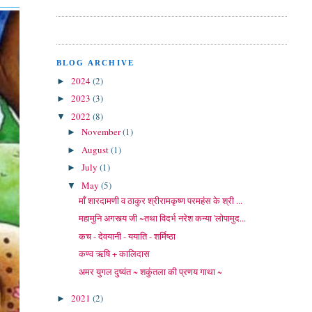
BLOG ARCHIVE
2024
(2)
►
2023
(3)
►
2022
(8)
▼
November
(1)
►
August
(1)
►
July
(1)
►
May
(5)
▼
माँ शारदामणी व ठाकुर श्रीरामकृष्ण परमहंस के श्री ...
महामुनि अगस्त्य जी ~तथा विदर्भ नरेश कन्या 'लोपामुद...
कच - देवयानी - ययाति - शर्मिष्ठा
कण्व ऋषि + कालिदास
अमर युगल दुष्यंत ~ शकुंतला की प्रणय गाथा ~
2021
(2)
►