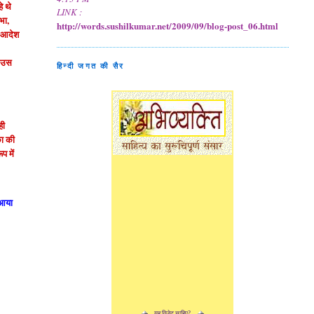
े थे
LINK :
भा,
http://words.sushilkumar.net/2009/09/blog-post_06.html
का आदेश
े उस
हिन्दी जगत की सैर
ही
िका की
ूप में
 आया
यह विजेट चाहिए?