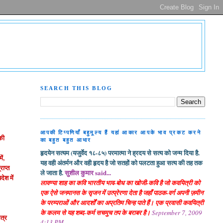
SEARCH THIS BLOG
आपकी टिप्पणियाँ बहुमूल्य हैं यहां आकार आपके भाव प्रकट करने
 की
का बहुत बहुत आभार
हृदयेन सत्यम (यजुर्वेद १८-८५) परमात्मा ने ह्रदय से सत्य को जन्म दिया है.
ें,
यह वही अंतर्मन और वही हृदय है जो सतहों को पलटता हुआ सत्य की तह तक
राप्त
ले जाता है.
सुशील कुमार said...
देश में
लावण्या शाह का कवि भारतीय भाव-बोध का खोजी-कवि है जो कवयित्री को
एक ऐसे जनमानस के सृजन में उत्प्रेरणा देता है जहाँ पाठक-वर्ग अपनी ज़मीन
के परम्पराओं और आदर्शों का अप्रतिम चिन्ह पाते हैं। एक प्रवासी कवयित्री
के कलम से यह शब्द-कर्म सचमुच तप के बराबर है।
September 7, 2009
ित्र
4:13 PM