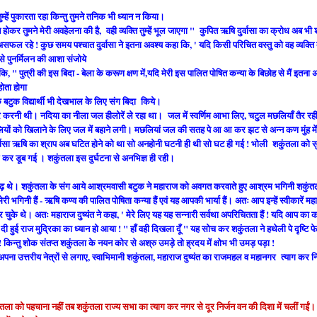
तुम्हें पुकारता रहा किन्तु तुमने तनिक भी ध्यान न किया।
मग्न होकर तुमने मेरी अवहेलना की है,
वही व्यक्ति तुम्हें भूल जाएगा "
कुपित ऋषि दुर्वासा का क्रोध अब भी 
ास असफल रहे ! कुछ समय पश्चात दुर्वासा ने इतना अवश्य कहा कि, ' यदि किसी परिचित वस्तु को वह व्यक्ति
े पुनर्मिलन की आशा संजोये
" पुत्री की इस बिदा - बेला के करूण क्षण में,यदि मेरी इस पालित पोषित कन्या के बिछोह से मैं इतना
होता होगा
बटुक विद्यार्थी भी देखभाल के लिए संग बिदा किये।
र करनी थी। नदिया का नीला जल हीलोरें ले रहा था। जल में स्वर्णिम आभा लिए, चटुल मछलियाँ तैर रही
छलियों को खिलाने के लिए जल में बहाने लगी। मछलियां जल की सतह पे आ आ कर झट से अन्न कण मुंह मे
्वासा ऋषि का श्राप अब घटित होने को था सो अनहोनी घटनी ही थी सो घट ही गई !
भोली शकुंतला को स
 कर डूब गई । शकुंतला इस दुर्घटना से अनभिज्ञ ही रही।
रूढ़ थे।
शकुंतला के संग आये आश्रमवासी बटुक ने महाराज को अवगत करवाते हुए आश्रम भगिनी शकुंत
ी भगिनी हैं - ऋषि कण्व की पालित पोषिता कन्या हैं एवं यह आपकी भार्या हैं। अतः आप इन्हें स्वीकारें मह
र चुके थे। अतः महाराज दुष्यंत ने कहा, ' मेरे लिए यह यह सन्नारी सर्वथा अपरिचितता हैं !
यदि आप का क
दी हुई राज मुद्रिका का ध्यान हो आया ! " हाँ वही दिखला दूँ " यह सोच कर शकुंतला ने हथेली पे दृष्टि फ
 ! किन्तु शोक संतप्त शकुंतला के नयन कोर से अश्रु उमड़े तो ह्रदय में क्षोभ भी उमड़ पड़ा !
 ! अपना उत्तरीय नेत्रों से लगाए, स्वाभिमानी शकुंतला, महाराज दुष्यंत का राजमहल व महानगर
त्याग कर न
ुंतला को पहचाना नहीं तब शकुंतला राज्य सभा का त्याग कर नगर से दूर निर्जन वन की दिशा में चलीं गईं।