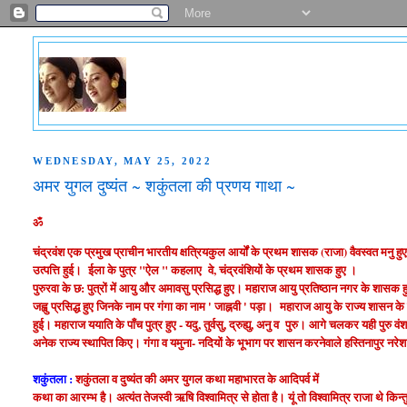
WEDNESDAY, MAY 25, 2022
अमर युगल दुष्यंत ~ शकुंतला की प्रणय गाथा ~
ॐ
चंद्रवंश एक प्रमुख प्राचीन भारतीय क्षत्रियकुल आर्यों के प्रथम शासक (राजा) वैवस्वत मनु ह
उत्पत्ति हुई। ईला के पुत्र "ऐल " कहलाए वे, चंद्रवंशियों के प्रथम शासक हुए ।
पुरुरवा के छ: पुत्रों में आयु और अमावसु प्रसिद्ध हुए। महाराज आयु प्रतिष्ठान नगर के शासक
जह्वु प्रसिद्ध हुए जिनके नाम पर गंगा का नाम ' जाह्नवी ' पड़ा। महाराज आयु के राज्य शासन के उ
हुई। महाराज ययाति के पाँच पुत्र हुए - यदु, तुर्वसु, द्रुह्यु, अनु व पुरु। आगे चलकर यही पुरु वं
अनेक राज्य स्थापित किए। गंगा व यमुना- नदियों के भूभाग पर शासन करनेवाले हस्तिनापुर नरेश दुष
शकुंतला :
शकुंतला व दुष्यंत की अमर युगल कथा महाभारत के आदिपर्व में
कथा का आरम्भ है। अत्यंत तेजस्वी ऋषि विश्वामित्र से होता है। यूं तो विश्वामित्र राजा थे क