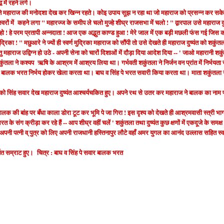
व में रहने लगे।
भी अपने महाराज की मनोदशा देख कर खिन्न रहते। कोइ उपाय सूझ न रहा था जो महाराज को प्रसन्न कर सक
ं में कहने लगा " महारज्ज के समीप ले चलो मुज्हे शीघ्र राजसभा में चलो ! " द्वारपाल उसे महाराज दु
ो ! हे परम प्रतापी अन्नदाता ! आज एक अद्भुत काण्ड हुआ ! मेरे जाल में एक बड़ी मछली फंस गई जिस 
 मुद्रिका ! " मछुआरे ने ज्यों ही स्वर्ण मुद्रिका महाराज को सौंपी तो उसे देखते ही महाराज दुष्यंत को शकुंत
 महाराज उद्विग्न हो उठे - अपनी सेना को चारों दिशाओं में दौड़ा दिया आदेश दिया -- ' जाओ महारानी शक
ला ने कश्यप ऋषि के आश्रम में आश्रय लिया था। गर्भवती शकुंतला ने निर्जन वन प्रांत में निर्भयता 
से बालक भरत निर्भय होकर खेला करता था। बाघ व सिंह पे भरत सवारी किया करता था। माता शकुंतला 
को सिंह सवार देख महाराज दुष्यंत आश्चर्यचकित हुए। अपने रथ से उतर कर महाराज ने बालक का नाम प
बालक की बांह पर बँधा काला डोरा टूट कर भूमि पे जा गिरा ! इस दृश्य को देखते ही आश्रमवासी स्त्री भाग
के संग क्रीड़ा कर रहे हैं -- आप शीघ्र वहीं चलें ' शकुंतला तथा दुष्यंत कुछ क्षणों में एकदूजे के समक्ष
 अपनी पत्नी व् पुत्र को लिए अपनी राजधानी हस्तिनापुर लौटे वहाँ अमर युगल का आनंद उल्लास सहित स्
ित सम्राट हुए। चित्र : बाघ व सिंह पे सवार बालक भरत