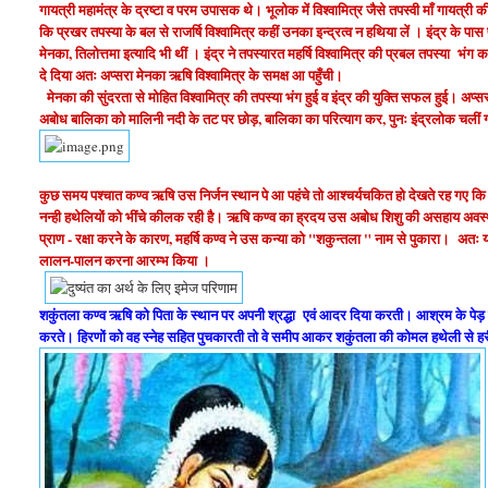
गायत्री महामंत्र के द्रष्टा व परम उपासक थे। भूलोक में विश्वामित्र जैसे तपस्वी माँ गायत्री क
कि प्रखर तपस्या के बल से राजर्षि विश्वामित्र कहीं उनका इन्द्रत्व न हथिया लें । इंद्र के पास
मेनका, तिलोत्तमा इत्यादि भी थीं । इंद्र ने तपस्यारत महर्षि विश्वामित्र की प्रबल तपस्या भंग 
दे दिया अतः अप्सरा मेनका ऋषि विश्वामित्र के समक्ष आ पहुँची।
मेनका की सुंदरता से मोहित विश्वामित्र की तपस्या भंग हुई व इंद्र की युक्ति सफल हुई। अप्
अबोध बालिका को मालिनी नदी के तट पर छोड़, बालिका का परित्याग कर, पुनः इंद्रलोक चलीं 
कुछ समय पश्चात कण्व ऋषि उस निर्जन स्थान पे आ पहंचे तो आश्चर्यचकित हो देखते रह गए कि शक
नन्ही हथेलियों को भींचे कीलक रही है। ऋषि कण्व का ह्रदय उस अबोध शिशु की असहाय अवस
प्राण - रक्षा करने के कारण, महर्षि कण्व ने उस कन्या को "शकुन्तला " नाम से पुकारा। अतः य
लालन-पालन करना आरम्भ किया ।
शकुंतला कण्व ऋषि को पिता के स्थान पर अपनी श्रद्धा एवं आदर दिया करती। आश्रम के पेड़
करते। हिरणों को वह स्नेह सहित पुचकारती तो वे समीप आकर शकुंतला की कोमल हथेली से ह