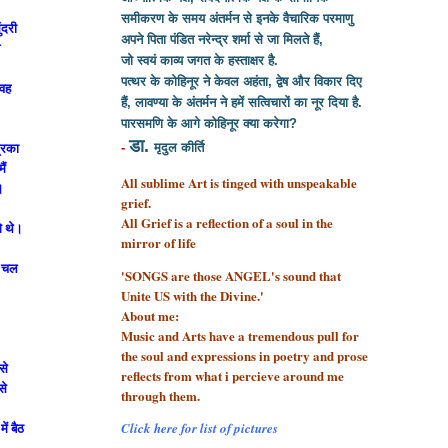
समीकरण के समय अंतर्मन से इनके वैचारिक परमाणु
ंदरी
अपने पिता पंडित नरेन्द्र शर्मा से
जा मिलते हैं,
व
जो स्वयं काव्य जगत के हस्ताक्षर है.
पत्थर के कोहिनूर ने केवल अहंता, द्वेष और विकार दिए
 वह
हैं, लावण्या के अंतर्मन ने हमें सत्विचारों का नूर दिया है.
पारसमणि के आगे कोहिनूर क्या करेगा?
डा.
्रिका
-
मृदुल कीर्ति
ैं
All sublime Art is tinged with unspeakable
।
grief.
All Grief is a reflection of a soul
in the
गे थे।
mirror of life
ी चल
'SONGS are those ANGEL's sound that
Unite US with the Divine.'
About me:
Music and Arts have a tremendous pull for
the soul and expressions in poetry and prose
से
reflects from what i percieve around me
से
through them.
ें बैठ
Click here for list of pictures