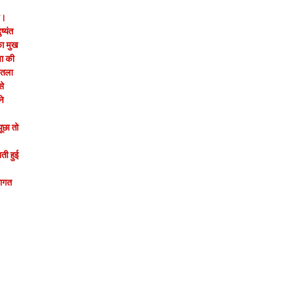
े।
ष्यंत
का मुख
ला की
ुंतला
से
ने
ूछा तो
ती हुई
वागत