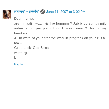
लावण्यम्` ~ अन्तर्मन्`
June 11, 2007 at 3:02 PM
Dear manya,
are ...maafi - waafi kis liye hummm ? Jab bhee samay mile
aatee raho ...per jaanti hoon ki you r near & dear to my
heart ---
& I'm ware of your creative work in progress on your BLOG
too --
Good Luck, God Bless --
warm rgds,
L
Reply