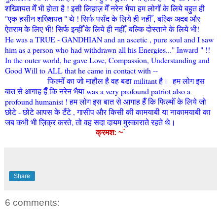
शख्शियत मेँ भी होता है ! इसी लिहाज़ मेँ नरेन भैया हम लोगोँ के लिये बहुत ही
"एक हसीन शख्शियत " थे ! सिर्फ पसँद के लिये ही नहीँ , बल्कि अदब और
ऐतराम के लिए भी! सिर्फ इन्हीँ के लिये ही नहीँ, बल्कि दोस्ताने के लिये भी!
He was a TRUE - GANDHIAN and an ascetic , pure soul and I saw
him as a person who had withdrawn all his Energies..." Inward " !!
In the outer world, he gave Love, Compassion, Understanding and
Good Will to ALL that he came in contact with --
फिल्मोँ का जो माहौल है वह बडा militant है।
हम लोग इस
बात से आगाह हैँ कि नरेन भैया was a very profound patriot also a
profound humanist ! हम लोग इस बात से आगाह हैँ कि फिल्मोँ के लिये जो
छोटे - छोटे आपस के टँटे , गासीप और किसी की कामयाबी या नाकामयाबी का
जब कभी भी ज़िक्र करते, तो वह सदा दायम मुस्काराते रहते थे।
क्रमश: ~`
Share
6 comments: