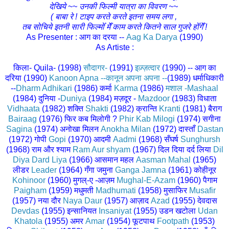
देखिये ~~ उनकी फिल्मी यात्रा का विवरण ~~
( बाबा रे ! टाइप करते करते इतना समय लगा ,
तब सोचिये इतनी सारी फिल्मोँ मेँ काम करते कितने साल गुजरे होँगेँ !
As Presenter : आग का दरया --
Aag Ka Darya
(1990)
As Artiste :
किला- Quila- (1998)
सौदागर-
(1991)
इज़्ज़त्दार
(1990)
-- आग का
दरिया (1990)
Kanoon Apna --कानून अपना अपना --
(1989)
धर्माधिकारी
--
Dharm Adhikari
(1986)
कर्मा
Karma
(1986)
मशाल -Mashaal
(1984)
दुनिया
-
Duniya
(1984) मज़दूर
-
Mazdoor
(1983) विधाता
Vidhaata
(1982) शक्ति
Shakti
(1982) क्रान्ति
Kranti
(1981) बैराग
Bairaag
(1976) फिर कब मिलोगी ?
Phir Kab Milogi
(1974)
सगीना
Sagina
(1974)
अनोखा मिलन
Anokha Milan
(1972) दास्ताँ
Dastan
(1972)
गोपी
Gopi
(1970) आदमी
Aadmi
(1968) सँघर्ष
Sunghursh
(1968) राम और श्याम
Ram Aur shyam
(1967) दिल दिया दर्द लिया
Dil
Diya Dard Liya
(1966)
आसमान महल
Aasman Mahal
(1965)
लीडर
Leader
(1964) गँगा जमुना
Ganga Jamna
(1961) कोहीनूर
Kohinoor
(1960) मुगल्-ए -आज़म
Mughal-E-Azam
(1960) पैगाम
Paigham
(1959) मधुमती
Madhumati
(1958)
मुसाफिर
Musafir
(1957)
नया दौर
Naya Daur
(1957)
आज़ाद
Azad
(1955) देवदास
Devdas
(1955)
इन्सानियत
Insaniyat
(1955)
उडन खटोला
Udan
Khatola
(1955) अमर
Amar
(1954
) फूटपाथ
Footpath
(1953)