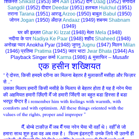
शिकस्त
Shikast
(1953) आन
Aan
(1952) दाग
Daag
(1952) सँगदिल
Sangdil
(1952) दीदार
Deedar
(1951) हलचल
Hulchul
(1951)
तराना
Tarana
(1951) आरज़ू
Arzoo
(1950) बाबुल
Babul
(1950)
जोगन
Jogan
(1950)
अँदाज़
Andaaz
(1949) शबनम
Shabnam
(1949)
घर की इज़्ज़त
Ghar Ki Izzat
(1948) मेला
Mela
(1948)
नदीया के पार
Nadiya Ke Paar
(1948)
शहीद
Shaheed
(1948)
अनोखा प्यार
Anokha Pyar (1948)
जुगनु
Jugnu
(1947)
मिलन
Milan
(1946) प्रतिमा
Pratima
(1945)
ज्वार भाटा
Jwar Bhata
(1944) As
Playback Singer
कर्मा
Karma
(1986) & मुसाफिर -- Musafir
एक हसीन शख्शियत
" ऐ दोस्त, किसी हमदमे दरीना का मिलना बेहतर है मुलाकातेँ मसीहा और फिज़ार
से .."
उसका मिलाप हमारी किसी मसीहे के मिलाप से बेहतर होता है यह है नरेन भैया
की अहमियत हमारी ज़िँदगी मेँ जो हमारी जिँदगी का बहुत बडा हिस्सा है बडा
भरपूर चैप्टर है i remember him with feelings with warmth, with
comforts and with optimism. All these things oriented with the
values of the rights, proper and improper "
मैँ, बोम्बे टाकीज़ मेँ जब मैँ गया नरेन भैया भी वहाँ थे। वहीँ से जो
हमारा साथ शुरु हुआ वह अब तक है। फिल्म इंडस्ट्री उनके लिये भी उतनी ही