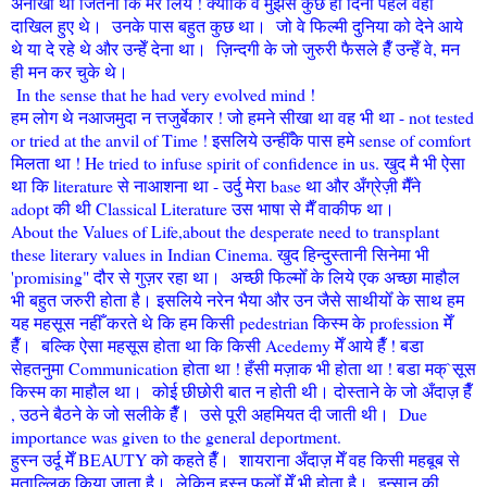
अनोखी थी जितनी कि मेरे लिये ! क्योँकि वे मुझसे कुछ ही दिनोँ पहले वहाँ
दाखिल हुए थे। उनके पास बहुत कुछ था। जो वे फिल्मी दुनिया को देने आये
थे या दे रहे थे और उन्हेँ देना था। ज़िन्दगी के जो जुरुरी फैसले हैँ उन्हेँ वे, मन
ही मन कर चुके थे।
In the sense that he had very evolved mind !
हम लोग थे नआजमुदा न त्तजुर्बेकार ! जो हमने सीखा था वह भी था - not tested
or tried at the anvil of Time ! इसलिये उन्हीँके पास हमे sense of comfort
मिलता था ! He tried to infuse spirit of confidence in us. खुद मै भी ऐसा
था कि literature से नाआशना था - उर्दु मेरा base था और अँग्रेज़ी मैँने
adopt की थी Classical Literature उस भाषा से मैँ वाकीफ था।
About the Values of Life,about the desperate need to transplant
these literary values in Indian Cinema. खुद हिन्दुस्तानी सिनेमा भी
'promising" दौर से गुज़र रहा था। अच्छी फिल्मोँ के लिये एक अच्छा माहौल
भी बहुत जरुरी होता है। इसलिये नरेन भैया और उन जैसे साथीयोँ के साथ हम
यह महसूस नहीँ करते थे कि हम किसी pedestrian किस्म के profession मेँ
हैँ। बल्कि ऐसा महसूस होता था कि किसी Acedemy मेँ आये हैँ ! बडा
सेहतनुमा Communication होता था ! हँसी मज़ाक भी होता था ! बडा मक्`सूस
किस्म का माहौल था। कोई छीछोरी बात न होती थी। दोस्ताने के जो अँदाज़ हैँ
, उठने बैठने के जो सलीके हैँ। उसे पूरी अहमियत दी जाती थी। Due
importance was given to the general deportment.
हुस्न उर्दू मेँ BEAUTY को कहते हैँ। शायराना अँदाज़ मेँ वह किसी महबूब से
मुताल्लिक किया जाता है। लेकिन हुस्न फूलोँ मेँ भी होता है। इन्सान की