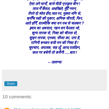
ऐसा लगे मानोँ, बाजे मीठी प्राकृत बीन !
ताल मेँ कँवल, अधखिले, मुँदेँ नयन,
तैरते दो श्वेत हँस,जल पर, मुक्ता मणि से,
क्रौँच पक्षी की पुकार, क्षणिक चीरती, फिर,
आते होँगेँ, वाल्मीकि क्या वन पथ से चलकर ?
ह्र्दय का अवसाद, गहन बन फैलता जो,
शून्य तारक से, निशा को चीरता वो,
शुक्र तारक, प्रथम, सँध्या का, उगा है,
रागिनी बनकर बजी मन की निशा है !
चुपचाप, अपलक, सह लूँ, आज,पलछिन,
कल गर बचेगी तो करुँगी .....बात !
-- लावण्या
Share
10 comments: