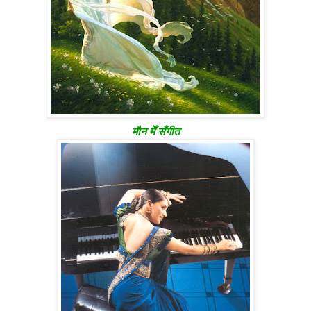
मौन मेँ सँगीत