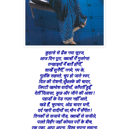
कुहासे से ढँक गया सूरज,
आज दिन पूरा, ख्वाबोँ मेँ गुजरेगा!
तनहाइयोँ मेँ बातेँ होँगीँ,
शाखेँ सुनेँगीँ, नगमे, गम के,
गुलोँके सहमते, चुप हो जाते स्वर,
दिल की रोशनी,धुँधलके की चादर,
लिपटी खामोश वादीयाँ, काँपतीँ हुईँ,
देतीँ दिलासा, कुछ और जीने की आशा !
पहाडोँ के पेड नज़र नहीँ आते,
खडे हैँ, चुपचाप, ओढ चादर घनी,
दर्द गहरी वादीयोँ सा,मौन मेँ सँगीत !
तिनकोँ से सजाये नीड, ख्वाबोँ से सजीले,
पलते विहँग जहाँ कोमल परोँ के बीच,
एक एका, आपा अपना, विश्व सपना सुहाना,