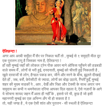
ऐलिफ़न्टा !
अगर आप अरबी समुँदर मेँ सैर पर निकल चलेँ तो , मुम्बई से ९ समुद्री मील दूर
एक पुरातन टापु है जिसका नाम है, ऐलिफ़न्टा !
हाँ वही मुम्बई जहाँ की लोकल ट्रेन पीक आवर माने ओफिस पहुँचने की हडबडी
वाले समय मेँ , लोगोँ से भरी हुई, दनदनाती, मुम्बई को चीरती हुई निकलती है ,
खुले दरवाजोँ से लोग, हैन्डल पकड कर, जीने और मरने के बीच, झूलते दीखाई
देते होँ , जब, बसेँ, केपेसीटी से ज्यादा, लोगोँ का बोझ उठाये, रेँगतीँ हुईँ, मुम्बई
शहर की मुख्य सडकोँ पे , आप , देखेँ और रिक्षा और टेक्सी के साथ अपार जन
समुदाय का कभी न थमनेवाला दरिया आपका दिल दहला दे, ऐसे नज़ारोँ के आगे
ये सोचना शायद जहन मेँ आता ही नहीँ के , इससे परे भी, कुछ है जो इसी
महानगरी मुम्बई का एक अभिन्न अँग भी हो सकता है !!
तो, यही जगह है , ये एक ऐसी शांत और पुरातन - सी स्थली है ऐलिफ़न्टा