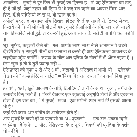
आयलैन्ड !! मुम्बई से दूर फिर भी मुम्बई का हिस्सा है , तो वह ऐलिफन्टा का टापु
ही है जी हां ,जहां स्कूल की ट्रिप पे भी कई बार घूमने का अवसर मिला और
फ़िर, यूँ ही सहेलियों के साथ, भी घूमने गए हैं।
अपोलो बंदर , ताज महल पाँच सितारा होटल के ठीक सामने से, टिकट लेकर,
किराये की किसी भी फेरी बोट मेँ आप, दूसरे सैलानियोँ के सँग, सवार हो जाइये,
नाव हिचकोले लेती हुई, शोर करती हुई, अरब सागर के सलेटी पानी पे चल पडेगी
॥
धूप, सुफेद, कबूतरोँ जैसे सी - गल, आपके साथ साथ नीले आसमान पे उडते
दीखेँगेँ और ९ समुद्री मीलोँ का फासला तै करते ही आप ऐलिफन्टा आयलैन्ड के
नज़दीक पहुँच जायेँगेँ। सडक के मील और दरिया के मीलोँ मेँ भी अँतर रहता है ।
ऐसा सुना है तो ये दूरी ज्यादा नही --
ऐलिफ़न्टा की गुफा २ री और ६ वीं , शताब्दी में अस्तित्व में आयीं थीं । यूनेस्को
ने इन को " वर्ल्ड हेरिटेज साईट " = 'विश्व विरासत स्थल " का दर्जा दिया हुआ
है।
हर वर्ष , यहां , खुले आकाश के नीचे, टिमटिमाते तारों के साथ , नृत्य , संगीत के
समारोह किए जाते हैं । जिन्हें देखकर एक सुखदाई अनूभूति होती है और एहसास
होता है इस बात का , " ये मुम्बई , महज , एक मशीनी शहर नहीं है! इसकी आत्मा
भी है !
जहां ऐसे कला और संगीत के आयोजन होते हैं।
आप मुम्बई के वासी हों या प्रवासी या अ - प्रवासी ..... एक बार अवश्य घूमने
जाईयेगा , देखियेगा ...और , ऐलिफ़न्टा के टापू पे , शिवजी की प्रतिमा के दर्शन
भी करियेगा !