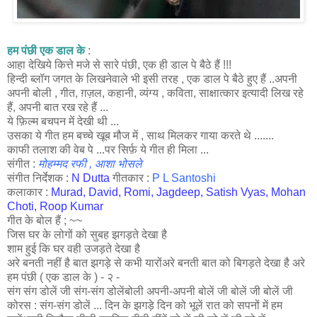
हम पंछी एक डाल के
:
आहा देखिये कित्ते मजे से सारे पंछी, एक ही डाल पे बैठे हैं !!!
हिन्दी ब्लॉग जगत के लिखनेवाले भी इसी तरह , एक डाल पे बैठे हुए हैं ..अपनी
अपनी बोली , गीत, ग़ज़ल, कहानी, व्यंग्य , कविता, साक्षात्कार इत्यादी लिख रहे
हैं, अपनी बात रख रहे हैं ...
ये फ़िल्म बचपन में देखी थी ...
उसका ये गीत हम बच्चे खूब मौज में , साथ मिलकर गाया करते थे .......
काफी तलाश की वेब पे ...पर सिर्फ़ ये गीत ही मिला ...
संगीत :
मोहम्मद रफी
,
आशा भोसले
संगीत निर्देशक :
N Dutta
गीतकार :
P L Santoshi
कलाकार :
Murad
,
David
,
Romi
,
Jagdeep
,
Satish Vyas
,
Mohan
Choti
,
Roop Kumar
गीत के बोल हैं ; ~~
जिस घर के लोगों को सुबह झगड़ते देखा है
शाम हुई कि घर वही उजड़ते देखा है
अरे बनती नहीं है बात झगड़े से कभी यारोंअरे बनती बात को बिगड़ते देखा है अरे
हम पंछी ( एक डाल के ) - २ -
संग संग डोलें जी संग-संग डोलेंबोली अपनी-अपनी बोलें जी बोलें जी बोलें जी
कोरस : संग-संग डोलें ... दिन के झगड़े दिन को भूलें रात को सपनों में हम