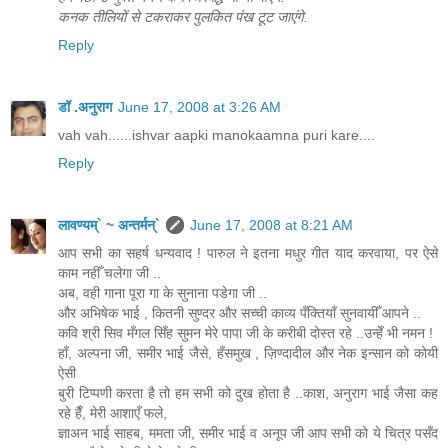
कनक तीलियों से टकराकर पुलकित पंख टूट जाएंगे.
Reply
डॉ .अनुराग
June 17, 2008 at 3:26 AM
vah vah......ishvar aapki manokaamna puri kare....
Reply
लावण्यम्` ~ अन्तर्मन्`
June 17, 2008 at 8:21 AM
आप सभी का सहर्ष धन्यवाद ! पारुल ने इतना मधुर गीत याद करवाया, पर ऐसे
काम नहीँ चलेगा जी ..
अब, वही गाना पूरा गा के सुनाना पडेगा जी ..
और अभिषेक भाई , कितनी सुण्दर और सच्ची काव्य पँक्तियाँ सुनवायीँ आपने ..
कवि श्री सिव मँगल सिँह सुमन मेरे पापा जी के करीबी दोस्त रहे ..उन्हेँ भी नमन !
हाँ, अल्पना जी, समीर भाई जैसे, हँसमुख , ज़िण्दादील और नेक इन्सान को कोयी
ऐसी
बुरी टिप्पणी करता है तो हम सभी को दुख होता है ..काश, अनुराग भाई जैसा कह
रहे हैँ, मेरी आशाएँ फले,
ज्ञाअन भाई साहब, ममता जी, समीर भाई व अनूप जी आप सभी को ये चित्र पसँद