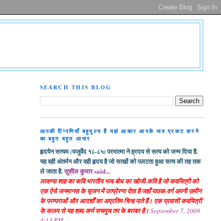
SEARCH THIS BLOG
आपकी टिप्पणियाँ बहुमूल्य हैं यहां आकार आपके भाव प्रकट करने
का बहुत बहुत आभार
हृदयेन सत्यम (यजुर्वेद १८-८५) परमात्मा ने ह्रदय से सत्य को जन्म दिया है.
यह वही अंतर्मन और वही हृदय है जो सतहों को पलटता हुआ सत्य की तह तक
ले जाता है.
सुशील कुमार said...
लावण्या शाह का कवि भारतीय भाव-बोध का खोजी-कवि है जो कवयित्री को
एक ऐसे जनमानस के सृजन में उत्प्रेरणा देता है जहाँ पाठक-वर्ग अपनी ज़मीन
के परम्पराओं और आदर्शों का अप्रतिम चिन्ह पाते हैं। एक प्रवासी कवयित्री
के कलम से यह शब्द-कर्म सचमुच तप के बराबर है।
September 7, 2009
4:13 PM