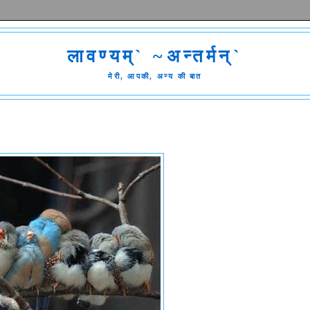
लावण्यम्` ~अन्तर्मन्`
मेरी, आपकी, अन्य की बात