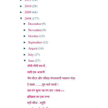
2010
(29)
►
2009
(64)
►
2008
(177)
▼
December
(9)
►
November
(9)
►
October
(15)
►
September
(12)
►
August
(14)
►
July
(17)
►
June
(27)
▼
भीगी भीगी रुत में ,
पाती एक अजानी
जैन सेंटर और पवित्र मंगलकारी नवकार मंत्र
ऐ ख्वाब .........तुम चले जाओ !
सत रंग चुनर नव रंग पाग ! माया ~~
इतिहास का एक पन्ना
श्री सीता - स्तुति