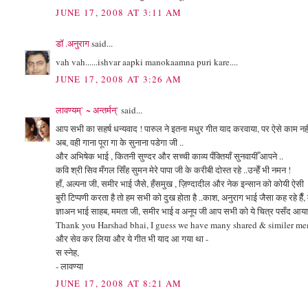
JUNE 17, 2008 AT 3:11 AM
डॉ .अनुराग
said...
vah vah......ishvar aapki manokaamna puri kare....
JUNE 17, 2008 AT 3:26 AM
लावण्यम्` ~ अन्तर्मन्`
said...
आप सभी का सहर्ष धन्यवाद ! पारुल ने इतना मधुर गीत याद करवाया, पर ऐसे काम नही
अब, वही गाना पूरा गा के सुनाना पडेगा जी ..
और अभिषेक भाई , कितनी सुण्दर और सच्ची काव्य पँक्तियाँ सुनवायीँ आपने ..
कवि श्री सिव मँगल सिँह सुमन मेरे पापा जी के करीबी दोस्त रहे ..उन्हेँ भी नमन !
हाँ, अल्पना जी, समीर भाई जैसे, हँसमुख , ज़िण्दादील और नेक इन्सान को कोयी ऐसी
बुरी टिप्पणी करता है तो हम सभी को दुख होता है ..काश, अनुराग भाई जैसा कह रहे हैँ,
ज्ञाअन भाई साहब, ममता जी, समीर भाई व अनूप जी आप सभी को ये चित्र पसँद आया .वै
Thank you Harshad bhai, I guess we have many shared & similer memo
और सेव कर लिया और ये गीत भी याद आ गया था -
स स्नेह,
- लावण्या
JUNE 17, 2008 AT 8:21 AM