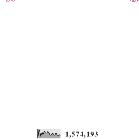
Home
Older
1,574,193