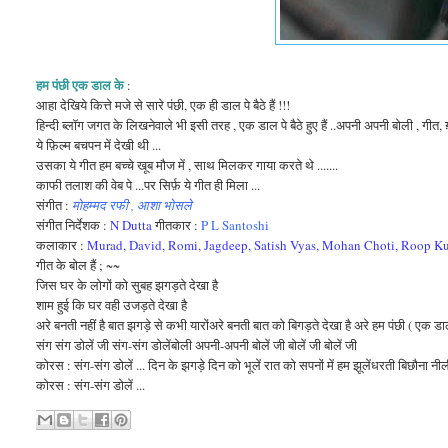
हम पंछी एक डाल के
:
आहा देखिये कित्ते मजे से सारे पंछी, एक ही डाल पे बैठे हैं !!!
हिन्दी ब्लॉग जगत के लिखनेवाले भी इसी तरह , एक डाल पे बैठे हुए हैं ..अपनी अपनी बोली , गीत, ग़ज़
ये फ़िल्म बचपन में देखी थी ...
उसका ये गीत हम बच्चे खूब मौज में , साथ मिलकर गाया करते थे .......
काफी तलाश की वेब पे ...पर सिर्फ़ ये गीत ही मिला ...
संगीत :
मोहम्मद रफी
,
आशा भोसले
संगीत निर्देशक :
N Dutta
गीतकार :
P L Santoshi
कलाकार :
Murad
,
David
,
Romi
,
Jagdeep
,
Satish Vyas
,
Mohan Choti
,
Roop K
गीत के बोल हैं ; ~~
जिस घर के लोगों को सुबह झगड़ते देखा है
शाम हुई कि घर वही उजड़ते देखा है
अरे बनती नहीं है बात झगड़े से कभी यारोंअरे बनती बात को बिगड़ते देखा है अरे हम पंछी ( एक डाल
संग संग डोलें जी संग-संग डोलेंबोली अपनी-अपनी बोलें जी बोलें जी बोलें जी
कोरस : संग-संग डोलें ... दिन के झगड़े दिन को भूलें रात को सपनों में हम झूलेंधरती बिछौना नीली 
कोरस : संग-संग डोलें ...