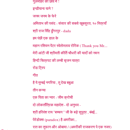
गुलमोहर की छाँव मेँ !
इन्डीयाना याने ?
जनम जनम के फेरे
अमिताभ की पसंद - संसार की सबसे खूबसूरत, १० स्त्रियाँ
श्री राज सिँह डुँगरपुर - dada
हम पंछी एक डाल के
महान रशियन पेंटर स्वेतोस्लाव रोरिक ( Thank you Mr....
मेरी आंटी जी श्रीमती कीर्ति चौधरी की यादोँ को नमन
हिन्दी चित्रपट की लम्बी सृजन यात्रा
रोड ट्रिप
गीत
है ये मुम्बई नगरिया , तू देख बबुआ
तीन कन्या
एक पिता का प्यार - जीम क्रोची
दो लोकताँत्रिक महादेश - दो अनुभव -
श्री हरिवंश राय "बच्चन " जी के बड़े सुपुत्र , बंबई...
पेरेडोक्स (paradox) है अमरीका...
रात का तूफान और ओबामा / (अमरीकी राजकरण पे एक नजर)