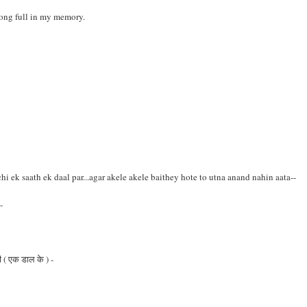
 song full in my memory.
chi ek saath ek daal par...agar akele akele baithey hote to utna anand nahin aata--
-
ी ( एक डाल के ) -