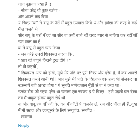
जान बूझकर रखा है :)
- सोचा कोई तो कुछ कहेगा -
और आपने कह दिया -
ये चित्र "बा" ने बापू के पैरोँ मेँ बहुत उपवास किये थे और हमेशा की तरह वे कई
मील चलते थे
और बापू के परोँ मेँ दर्द था और बा उन्हेँ बच्चे की तरह प्यार से मालिश कर रहीँ थीँ
उस वक्त का है -
बा ने बापू से बहुत प्यार किया
- जब कोई उनसे शिकायत करता कि ,
" आप को बापूने कितने दुख दीये ! "
तो वो कहतीँ ,
" शिकायत आप को होगी, मुझे मेरे पति पर पूरी निष्ठा और प्रेम है, मैँ कब आपसे
शिकायत करने आयी थी ! आप मुझे मेरे पति के खिलाफ एक शब्द भी बोलकर ना
उकसायेँ वही अच्छा होगा " ये सुमति माणेकलाल मुँशी से बा ने कहा था -
उनके बीच जो गहरा प्रेम था उसका एक स्वरुप है ये चित्र - इसे पहली बार देखा
तब मैँ भावुक होकर बहुत रोई थी
बा और बापू,२० वीँ सदी के, वन मेँ काँटोँ पे चलनेवाले, राम और सीता ही हैँ..दुख
मेँ भी सहज और एकदूसरे के लिये सम्पूर्णत: समर्पित -
- लावण्या
Reply