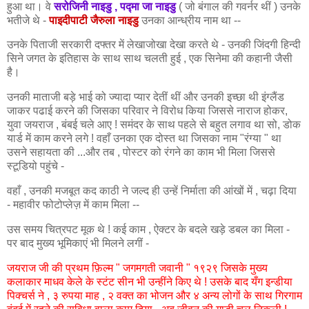
हुआ था। वे
सरोजिनी
नाइडु ,
पद्मा जा
नाइडु
(
जो बंगाल की गवर्नर थीं ) उनके
भतीजे थे -
पाइदीपाटी जैरुला नाइडु
उनका आन्ध्रीय नाम था --
उनके पिताजी सरकारी दफ्तर में लेखाजोखा देखा करते थे -
उनकी
जिंदगी हिन्दी
सिने जगत के इतिहास के साथ साथ चलती हुई , एक सिनेमा की कहानी जैसी
है।
उनकी माताजी बड़े भाई को ज्यादा प्यार देतीं थीं और उनकी इच्छा थी इंग्लैंड
जाकर पढाई करने की जिसका परिवार ने विरोध किया जिससे नाराज होकर,
युवा जयराज , बंबई चले आए ! समंदर के साथ पहले से बहुत लगाव था सो, डोक
यार्ड में काम करने लगे ! वहाँ उनका एक दोस्त था जिसका नाम "रंग्या " था
उसने सहायता की ...और तब , पोस्टर को रंगने का काम भी मिला जिससे
स्टूडियो पहुंचे -
वहाँ , उनकी मजबूत कद काठी ने जल्द ही उन्हें निर्माता की आंखों में , चढ़ा दिया
- महावीर फोटोप्लेज़ में काम मिला --
उस समय चित्रपट मूक थे ! कई काम , ऐक्टर के बदले खड़े डबल का मिला -
पर बाद मुख्य भूमिकाएं भी मिलने लगीं -
जयराज जी की प्रथम फ़िल्म
" जगमगती जवानी " १९२९ जिसके मुख्य
कलाकार माधव केले के स्टंट सीन भी उन्हींने किए थे ! उसके बाद यँग इन्डीया
पिक्चर्स ने , ३ रुपया माह , २ वक्त का भोजन और ४ अन्य लोगों के साथ गिरगाम