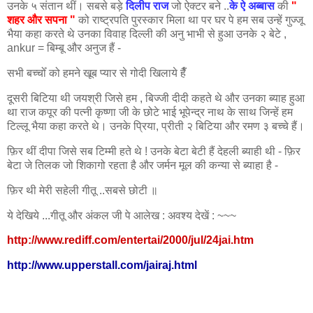
उनके ५ संतान थीं। सबसे बड़े
दिलीप राज
जो ऐक्टर बने ..
के ऐ अब्बास
की
"
शहर और सपना "
को राष्ट्रपति पुरस्कार मिला था पर घर पे हम सब उन्हें गुज्जू
भैया कहा करते थे उनका विवाह दिल्ली की अनु भाभी से हुआ उनके २ बेटे ,
ankur = बिम्बू और अनुज हैं -
सभी बच्चोँ को हमने खूब प्यार से गोदी खिलाये हैँ
दूसरी बिटिया थी जयश्री जिसे हम , बिज्जी दीदी कहते थे और उनका ब्याह हुआ
था राज कपूर की पत्नी कृष्णा जी के छोटे भाई भूपेन्द्र नाथ के साथ जिन्हें हम
टिल्लू भैया कहा करते थे। उनके प्रिया, प्रीती २ बिटिया और
रमण
३ बच्चे हैं।
फ़िर थीं दीपा जिसे सब टिम्मी हते थे ! उनके बेटा बेटी हैं देहली ब्याही थी - फ़िर
बेटा जे तिलक जो शिकागो रहता है और जर्मन मूल की कन्या से ब्याहा है -
फ़िर थी मेरी सहेली गीतू ..सबसे छोटी ॥
ये देखिये ...गीतू और अंकल जी पे आलेख : अवश्य देखें : ~~~
http://www.rediff.com/entertai/2000/jul/24jai.htm
http://www.upperstall.com/jairaj.html