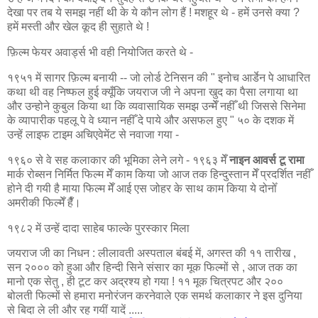
देखा पर तब ये समझ नहीं थी के ये कौन लोग हैं !
मशहूर
थे - हमें उनसे क्या ?
हमें मस्ती और खेल कूद ही सुहाते थे !
फ़िल्म फेयर अवार्ड्स भी वही नियोजित करते थे -
१९५१ में सागर फ़िल्म बनायी -- जो लोर्ड टेनिसन की " इनोच आर्डेन पे आधारित
कथा थी वह निष्फल हुई क्यूँकि जयराज जी ने अपना खुद का पैसा लगाया था
और उन्होने कुबुल किया था कि व्यवासायिक समझ उन्मेँ नहीँ थी जिससे सिनेमा
के व्यापारीक पहलू पे वे ध्यान नहीँ दे पाये और असफल हुए " ५० के दशक में
उन्हें लाइफ टाइम अचिएवेमेंट से नवाजा गया -
१९६० से वे सह कलाकार की भूमिका लेने लगे - १९६३ मेँ
नाइन आवर्स टू रामा
मार्क रोब्सन निर्मित फिल्म मेँ काम किया जो आज तक हिन्दुस्तान मेँ प्रदर्शित नहीँ
होने दी गयी है माया फिल्म मेँ आई एस जोहर के साथ काम किया ये दोनोँ
अमरीकी फिल्मेँ हैँ।
१९८२ में उन्हें दादा साहेब फाल्के
पुरस्कार
मिला
जयराज जी का निधन : लीलावती अस्पताल बंबई में, अगस्त की ११ तारीख ,
सन २००० को हुआ और हिन्दी सिने संसार का मूक फिल्मों से , आज तक का
मानो एक सेतु , ही टूट कर अद्रश्य हो गया ! ११ मूक चित्रपट और २००
बोलती फिल्मों से हमारा मनोरंजन करनेवाले एक समर्थ कलाकार ने इस दुनिया
से बिदा ले ली और रह गयीं यादें .....