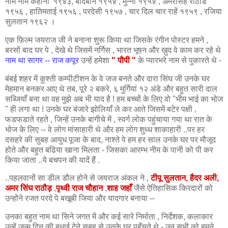
नाम नाम कहानी '१९४३, बादबान १९५४ , मुन्ना १९५४ , अमरसिंह राठोड
१९५६ , हातिमताई १९५६ , परदेसी १९५७ , चार दिल चार राहें १९५९ , रजिया
सुलतान
१९६२ ।
एक फ़िल्म जयराज जी ने बनाना शुरू किया था जिसके रंगीन पोस्टर हमने ,
बरसों बाद घर पे , देखे थे जिसमें नर्गिस , भारत भूषन और ख़ुद वे काम कर रहे थे
नाम था सागर -- राज कपूर
उन्हें हमेशा
" पौपी "
के प्यारभरे नाम से पुकारते थे -
बंबई शहर में कुश्ती कम्पीटीशन के वे जज बनते और दारा सिंघ जी उनके घर
मेहमान बनकर आए थे तब, पूरे २ बकरे, ६ मुर्गियां १२ अंडे और बहुत सारी दाल
सब्जियाँ बना था वह मुझे अब भी याद है ! हम बच्चों के लिए वो "भीम भाई का भोज
" ही लगा था ! उनके घर बंजारे झोलियाँ ले कर आते जिसमें बटेर पक्षी ,
फडफडाते रहते , जिन्हें उनके बागीचे में , स्वर्ग लोक पहुंचाया गया था रात के
भोज के लिए -- वे लोग मांसाहारी थे और हम लोग शुध्ध शाकाहारी ..पर हर
दसहरे की सुबह आयुध पूजा के बाद, नाश्ते पे हम हर साल उनके घर पर मौजूद
होते और बहुत बढिया खाना मिलता - जिसका आरम्भ नीम के पानी को पी कर
किया जाता ..ये बचपन की यादें हैं .
..पहलवानों सा डील डौल होने से जयराज अंकल ने ,
टीपू
सुलतान, हैदर अली,
अमर सिंघ राठौड़
,
पृथ्वी राज चौहान
,
शाह जहाँ
जैसे ऐतिहासिक किरदारों को
उन्होंने रजत परदे पे बखूबी जिया और यादगार बनाया --
उनका
बहुत
नाम
था सिने जगत में और कई सारे निर्माता , निर्देशक, कलाकार
उन्हें जन्म दिन की बधाई देने सुबह से उनके घर पहुँचते थे - उन सभी को हमने