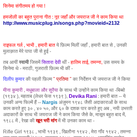
सिनेमा संगीतमय हो गया !
हमजोली का बहुत पुराना गीत : नूर जहाँ और जयराज जी ने काम किया था
http://www.musicplug.in/songs.php?movieid=2132
राइफल
गर्ल
, भाभी ,
हमारी
बात
ये फ़िल्म मिलीं जहाँ , हमारी बात से , उनकी
मुलाक़ात मेरे पापा जी से हुई -
तब आयीं
स्वामी
जिसमें
सितारा देवी
थीं -
हातिम ताई, तमन्ना,
उस समय के
सिनेमा थे - मराठी, गुजराती फ़िल्म भी कीं -
दिलीप कुमार
की पहली फ़िल्म
" प्रतिमा "
का निर्देशन भी जयराज जी ने किया
मीना कुमारी , मधुबाला और सुरैया
के साथ भी उन्होंने काम किया था -बिब्बो
(१९३४ ), महताब (लेधर फेस १९३९ ),
Devika Rani
: हमारी बात -- ये
उनकी अन्य फिल्में हैं --
Nargis
अंजुमन १९४८ जैसी अदाकाराओं के साथ
काम करते हुए ३० , ४० ५०, और ६० के दशक पार करते हुए अब , नयी उभरती
अदाकारों के साथ भी जयराज जी ने काम किया जैसे के, मासूम बहुत बाद
में,
१९८८ में ,
रेखा
की
खून भरी मांग
में भी उनका काम था -
Rifle Girl १९३८ , भाभी १९३९ , खिलौना १९४२ , मेरा गाँव १९४२ , तमन्ना