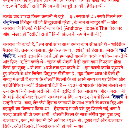
बंबई में रहने की सुविधा वाला काम दिया - अब जीवन की गाडी चल निकली !
१९३० में "रसीली रानी " फ़िल्म बनी ! माधुरी उनकी , हेरोइन थीं -
उसके बाद शारदा फ़िल्म कम्पनी से जुड़े -- ३५ रुपया से ७५ रुपये मिलने लगे
जेबुनिस्सा
हिरोइन थीं जो हिन्दुस्तानी ग्रेटा , के नाम से मशहूर थीं -- और
जयराज जी गिल्बर्ट थे हिन्दोस्तान के ! (Anthony Hope's The प्रिज़नर
ऑफ़ जेंडा : ही "रसीली रानी " हिन्दी फ़िल्म के रूप में बनी थी )
जयराज जी कहते हैं, " हम सभी साथ साथ हमारा काम सीख रहे थे - शारिरीक
पैंतरेबाजी , तलवार चलाना , मुंह के हावभाव , दर्शकों को हंसाना , जिसकी
चार्ली
चेपलिन,
सबसे उत्तम मिसाल हैं ..वो हम पहले बातचीत करके तय किया करते थे
और फ़िर , शूटिंग करते थे - सूरज की रोशनी में ही सारा काम निपटाना होता
जिसे हम सुबह ७ से शाम ५ बजे तक पूरा करते थे -- हम गलती करके सुधारते
हुए सीखते थे और सिनेमा विझुअल मीडीयम है , मूक फ़िल्म आज भी वैसी ही
समझ में आतीं हैं बजाय के बोलतीं फिल्मों के जो अपने समय का प्रतिबिम्ब और
प्रतिनिधित्त्व करतीं दीखालायीं देतीं हैं -- १९३१ से भारतीय सिनेमा बोलने लगा
उस समय सिने कलाकारों को , नीची द्रष्टि से देखा जाता था और जयराज जी
के भाई और परिवार ने उनसे सम्बन्ध तोड़ दिए -- १९३२ में बनी फ़िल्म
शिकारी
में
उन्होंने सांप , बाघ, शेर जैसे हिंसक जानवरों के साथ लड़ने के द्रश्य दिए और
बहादुरी का किरदार किया था -- हैदराबाद में पले बड़े हुए जिससे उर्दू भाषा पे
पकड़ अच्छी थी वो काम आयी - बोलती फ़िल्म के साथ संगीत शुरू हुआ कई
कलाकार , अब , प्ले बेक भी देने लगे पर १९३५ से , दूसरे गाते और कलाकार
सिर्फ़ , ओंठ हिलाते , जिससे आसानी हो गयी -- अब ,