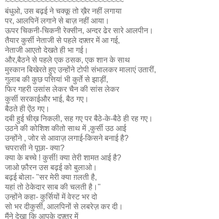
~~~~~~~~~~~~~~~~~~~~~~~~~~~
बंधुओ, उस बढ़ई ने चक्कू तो ख़ैर नहीं लगाया
पर,
आलपिनें लगाने से बाज़ नहीं आया।
ऊपर चिकनी-चिकनी
रेक्सीन,
अन्दर ढेर सारे आलपीन।
तैयार कुर्सी नेताजी से पहले दफ़्तर में आ गई,
नेताजी आएतो देखते ही भा गई।
और,बैठने से पहले एक ठसक, एक शान के साथ
मुस्कान बिखेरते हुए उन्होंने टोपी संभालकर मालाएं उतारीं,
गुलाब की कुछ पत्तियां भी कुर्ते से झाड़ीं,
फिर गहरी उसांस लेकर चैन की सांस लेकर
कुर्सी सरकाईऔर भाई, बैठ गए।
बैठते ही ऐंठ गए।
दबी हुई चीख़ निकली, सह गए पर बैठे-के-बैठे ही रह गए।
उठने की कोशिश कीतो साथ में ,कुर्सी उठ आई
उन्होंने , जोर से आवाज़ लगाई-किसने बनाई है?
चपरासी ने पूछा- क्या?
क्या के बच्चे ! कुर्सी! क्या तेरी शामत आई है?
जाओ फ़ौरन उस बढ़ई को बुलाओ।
बढ़ई बोला- "सर मेरी क्या ग़लती है,
यहां तो ठेकेदार साब की चलती है।"
उन्होंने कहा- कुर्सियों में वेस्ट भर दो
सो भर
दीकुर्सी,
आलपिनों से लबरेज़ कर दी।
मैंने देखा कि आपके दफ़्तर में