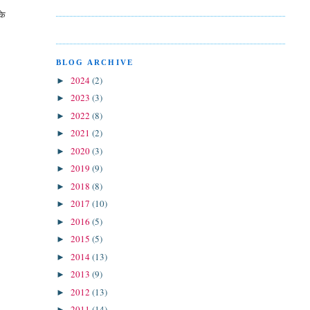
के
BLOG ARCHIVE
2024
(2)
►
2023
(3)
►
2022
(8)
►
2021
(2)
►
2020
(3)
►
2019
(9)
►
2018
(8)
►
2017
(10)
►
2016
(5)
►
2015
(5)
►
2014
(13)
►
2013
(9)
►
2012
(13)
►
2011
(14)
►