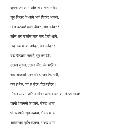
सुपना जग लागे अति प्यारा चेत मछँदर !
सूने शिखर के आगे आगे शिखर आपनो,
छोड छटकते काल कँदर , चेत मछँदर !
साँस अरु उसाँस चला कर देखो आगे,
अहालक आया जगँदर, चेत मछँदर !
देख दीखावा, सब है, धूर की ढेरी,
ढलता सूरज, ढलता चँदा, चेत मछँदर !
चढो चाखडी, पवन पाँवडी,जय गिरनारी,
क्या है मेरु, क्या है मँदर, चेत मछँदर !
गोरख आया ! आँगन आँगन अलख जगाया, गोरख आया!
जागो हे जननी के जाये, गोरख आया !
भीतर आके धूम मचाया, गोरख आया !
आदशबाद मृदँग बजाया, गोरख आया !