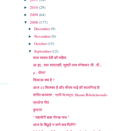
2010
(29)
►
2009
(64)
►
2008
(177)
▼
December
(9)
►
November
(9)
►
October
(15)
►
September
(12)
▼
माता स्वरूप देवी की महिमा
आ इए...स्वर साम्राज्ञी, सुश्री लता मंगेशकर जी , दी...
μ - पोस्ट!
सिकाडा क्या है ?
आज २२ सितम्बर है और् सँजय भाई की सालगिरह है!
संगीत कल्पतरु : স্বামী বিবেকানন্দ, Shami Bibekānondo
प्रार्थना गीत
कुदरत
" महायोगी बाबा गोरख नाथ "
आज के बिछुड़े न जाने कब मिलेंगे?