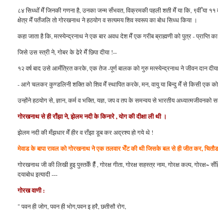
८४ सिध्धोँ मेँ जिनकी गणना है, उनका जन्म सँभवत, विक्रमकी पहली शती मेँ या कि, ९वीँ या ११ वीँ शत
क्षेत्र मेँ पतँजलि तो गोरखनाथ ने हठयोग व सत्यमय शिव स्वरूप का बोध सिध्ध किया ।
कहा जाता है कि, मत्स्येन्द्रनाथ ने एक बार अवध देश मेँ एक गरीब ब्राह्मणी को पुत्र - प्राप्त
जिसे उस स्त्री ने, गोबर के ढेरे मेँ छिपा दीया !--
१२ वर्ष बाद उसे आमँत्रित करके, एक तेज -पूर्ण बालक को गुरु मत्स्येन्द्रनाथ ने जीवन दान
- आगे चलकर कुण्डलिनी शक्ति को शिव मेँ स्थापित करके, मन, वायु या बिन्दु मेँ से किसी एक 
उन्होंने हठयोग से, ज्ञान, कर्म व भक्ति, यज्ञ, जप व तप के समन्वय से भारतीय अध्यात्मजीवनको 
गोरखनाथ से ही राँझा ने, झेलम नदी के किनारे , योग की दीक्षा ली थी ।
झेलम नदी की मँझधार मेँ हीर व राँझा डूब कर अद्रश्य हो गये थे !
मेवाड के बापा रावल को गोरखनाथ ने एक तलवार भेँट की थी जिसके बल से ही जीत कर, चितौड र
गोरखनाथ जी की लिखी हुइ पुस्तकेँ हैँ , गोरक्ष गीता, गोरक्ष सहस्त्र नाम, गोरक्ष कल्प, गोरक्ष~ स
दयाबोध इत्यादी ---
गोरख वाणी
:
" पवन ही जोग, पवन ही भोग,पवन इ हरै, छतीसौ रोग,