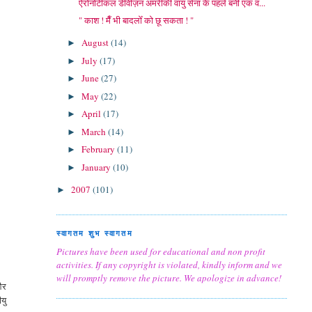
ऐरोनोटीकल डीवीज़न अमरीकी वायु सेना के पहले बनी एक व...
" काश ! मैँ भी बादलोँ को छू सकता ! "
August
(14)
►
July
(17)
►
June
(27)
►
May
(22)
►
April
(17)
►
March
(14)
►
February
(11)
►
January
(10)
►
2007
(101)
►
स्वागतम शुभ स्वागतम
Pictures have been used for educational and non profit
activities. If any copyright is violated, kindly inform and we
will promptly remove the picture. We apologize in advance!
और
ीयु