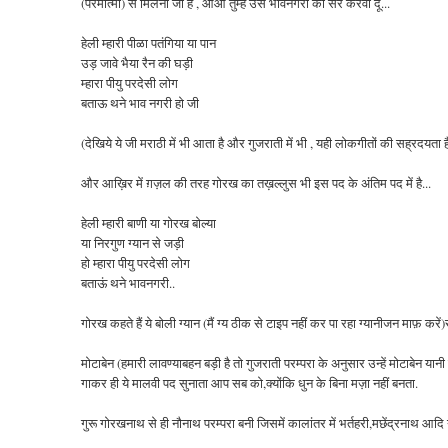
(परमात्मा) से मिलना जो है , आओ तुम्हें उस भावनगरी की सैर करवा दूँ...
हेली म्हारी पीळा पतंगिया या पान
उड़ जावे भैया रैन की घड़ी
म्हारा पीयु परदेसी लोग
बताऊ थने भाव नगरी हो जी
(देखिये ये जी मराठी में भी आता है और गुजराती में भी , यही लोकगीतों की सह्रदयता ह
और आख़िर में ग़ज़ल की तरह गोरख का तख़ल्लुस भी इस पद के अंतिम पद में है...
हेली म्हारी बाणी या गोरख बोल्या
या निरगुण ग्यान से जड़ी
हो म्हारा पीयु परदेसी लोग
बताऊं थने भावनगरी..
गोरख कहते हैं ये बोली ग्यान (मैं ग्य ठीक से टाइप नहीं कर पा रहा ग्यानीजन माफ़ करें)स
मोटाबेन (हमारी लावण्याबहन बड़ी है तो गुजराती परम्परा के अनुसार उन्हें मोटाबेन य
गाकर ही ये मालवी पद सुनाता आप सब को,क्योंकि धुन के बिना मज़ा नहीं बनता.
गुरू गोरखनाथ से ही नौनाथ परम्परा बनी जिसमें कालांतर में भर्तहरी,मछेंद्रनाथ आदि नौ