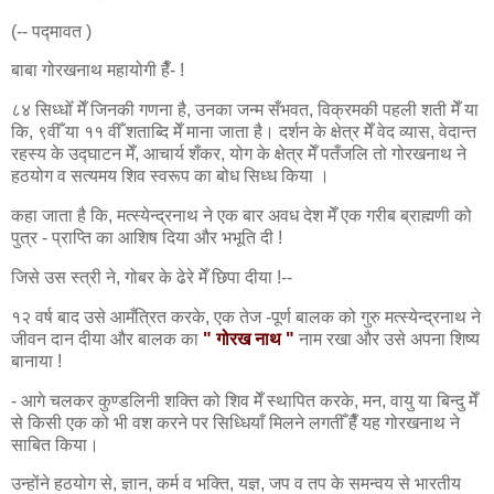
(-- पद्मावत )
बाबा गोरखनाथ महायोगी हैँ- !
८४ सिध्धोँ मेँ जिनकी गणना है, उनका जन्म सँभवत, विक्रमकी पहली शती मेँ या
कि, ९वीँ या ११ वीँ शताब्दि मेँ माना जाता है। दर्शन के क्षेत्र मेँ वेद व्यास, वेदान्त
रहस्य के उद्घाटन मेँ, आचार्य शँकर, योग के क्षेत्र मेँ पतँजलि तो गोरखनाथ ने
हठयोग व सत्यमय शिव स्वरूप का बोध सिध्ध किया ।
कहा जाता है कि, मत्स्येन्द्रनाथ ने एक बार अवध देश मेँ एक गरीब ब्राह्मणी को
पुत्र - प्राप्ति का आशिष दिया और भभूति दी !
जिसे उस स्त्री ने, गोबर के ढेरे मेँ छिपा दीया !--
१२ वर्ष बाद उसे आमँत्रित करके, एक तेज -पूर्ण बालक को गुरु मत्स्येन्द्रनाथ ने
जीवन दान दीया और बालक का
" गोरख नाथ "
नाम रखा और उसे अपना शिष्य
बानाया !
- आगे चलकर कुण्डलिनी शक्ति को शिव मेँ स्थापित करके, मन, वायु या बिन्दु मेँ
से किसी एक को भी वश करने पर सिध्धियाँ मिलने लगतीँ हैँ यह गोरखनाथ ने
साबित किया।
उन्होंने हठयोग से, ज्ञान, कर्म व भक्ति, यज्ञ, जप व तप के समन्वय से भारतीय