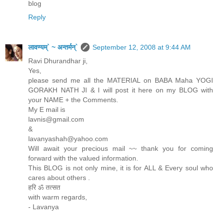
blog
Reply
लावण्यम्` ~ अन्तर्मन्`
September 12, 2008 at 9:44 AM
Ravi Dhurandhar ji,
Yes,
please send me all the MATERIAL on BABA Maha YOGI
GORAKH NATH JI & I will post it here on my BLOG with
your NAME + the Comments.
My E mail is
lavnis@gmail.com
&
lavanyashah@yahoo.com
Will await your precious mail ~~ thank you for coming
forward with the valued information.
This BLOG is not only mine, it is for ALL & Every soul who
cares about others .
हरि ॐ तत्सत
with warm regards,
- Lavanya