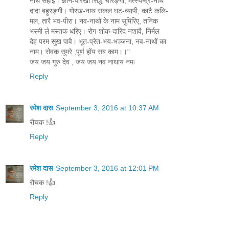
नाथ सहाई। ज्ञान-पारखी सिद्ध चौरङ्गी, मत्स्येन्द्र-नाथ
दादा बहुरङ्गी। गोरख-नाथ सकल घट-व्यापी, काटै कलि-
मल, तारै भव-पीरा। नव-नाथों के नाम सुमिरिए, तनिक
भस्मी ले मस्तक धरिए। रोग-शोक-दारिद नशावै, निर्मल
देह परम सुख पावै। भूत-प्रेत-भय-भञ्जना, नव-नाथों का
नाम। सेवक सुमरे ,पूर्ण होंय सब काम।।”
जय जय गुरु देव , जय जय नव नाथाय नमः
Reply
रमेश दास
September 3, 2016 at 10:37 AM
रौचक !👍
Reply
रमेश दास
September 3, 2016 at 12:01 PM
रौचक !👍
Reply