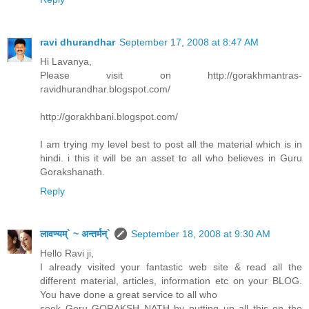
ravi dhurandhar
September 17, 2008 at 8:47 AM
Hi Lavanya,
Please visit on http://gorakhmantras-
ravidhurandhar.blogspot.com/
http://gorakhbani.blogspot.com/
I am trying my level best to post all the material which is in
hindi. i this it will be an asset to all who believes in Guru
Gorakshanath.
Reply
लावण्यम्` ~ अन्तर्मन्`
September 18, 2008 at 9:30 AM
Hello Ravi ji,
I already visited your fantastic web site & read all the
different material, articles, information etc on your BLOG.
You have done a great service to all who
seek Goru GORAKSH NATH by putting up all this on the