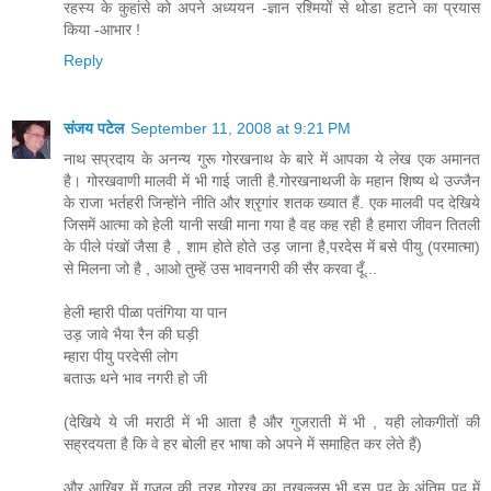
रहस्य के कुहांसे को अपने अध्ययन -ज्ञान रश्मियों से थोडा हटाने का प्रयास
किया -आभार !
Reply
संजय पटेल
September 11, 2008 at 9:21 PM
नाथ सप्रदाय के अनन्य गुरू गोरखनाथ के बारे में आपका ये लेख एक अमानत
है। गोरखवाणी मालवी में भी गाई जाती है.गोरखनाथजी के महान शिष्य थे उज्जैन
के राजा भर्तहरी जिन्होंने नीति और श्रृगांर शतक ख्यात हैं. एक मालवी पद देखिये
जिसमें आत्मा को हेली यानी सखी माना गया है वह कह रही है हमारा जीवन तितली
के पीले पंखों जैसा है , शाम होते होते उड़ जाना है,परदेस में बसे पीयु (परमात्मा)
से मिलना जो है , आओ तुम्हें उस भावनगरी की सैर करवा दूँ...
हेली म्हारी पीळा पतंगिया या पान
उड़ जावे भैया रैन की घड़ी
म्हारा पीयु परदेसी लोग
बताऊ थने भाव नगरी हो जी
(देखिये ये जी मराठी में भी आता है और गुजराती में भी , यही लोकगीतों की
सह्रदयता है कि वे हर बोली हर भाषा को अपने में समाहित कर लेते हैं)
और आख़िर में ग़ज़ल की तरह गोरख का तख़ल्लुस भी इस पद के अंतिम पद में