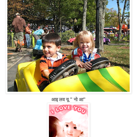
आइ
लव यू " नो आ"