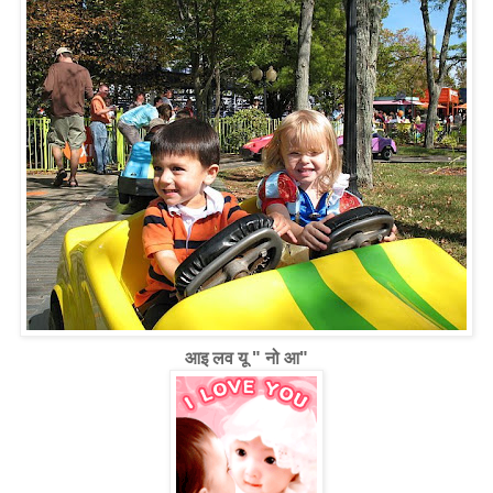
आइ
लव यू " नो आ"