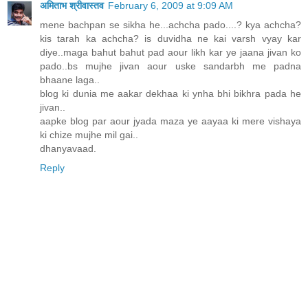
अमिताभ श्रीवास्तव
February 6, 2009 at 9:09 AM
mene bachpan se sikha he...achcha pado....? kya achcha?
kis tarah ka achcha? is duvidha ne kai varsh vyay kar
diye..maga bahut bahut pad aour likh kar ye jaana jivan ko
pado..bs mujhe jivan aour uske sandarbh me padna
bhaane laga..
blog ki dunia me aakar dekhaa ki ynha bhi bikhra pada he
jivan..
aapke blog par aour jyada maza ye aayaa ki mere vishaya
ki chize mujhe mil gai..
dhanyavaad.
Reply