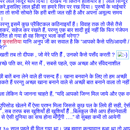
ों पर लाल सिंदूर थोप दिया। देखिये ना कितने होशियार है। लाल सिन्दूर
े,इसलिए लाल झँडी सा हमारे सिर पर रख दिया। पुरुषों के भाईचारे
ा तो सभी सोचते कि हरी बत्ती जल रही है और अपना अमूल्य समय
े।
। परन्तु इसमें कुछ प्रैक्टिकल कठिनाइयाँ हैं। विवाह तक तो जैसे तैसे
र, सहेज कर रखते हैं, परन्तु एक बार शादी हुई नहीं कि फिर गंजेपन
्तित हो गया हो वह सिन्दूर भला कहाँ भरेगा?
ले
फुरसतिया
यानि अनुप जी का सवाल है कि “आपको कैसे पति/आदमी /
ले?”
 रखती तब तो दीपक , जो मेरे पति हैँ , उनको कैसे पसँद करती ?
्छे पति का, मेरे मत मेँ , सबसे पहले, एक अच्छा और सँवेदनाशील
 बातें बना लेने वाले ही पसन्द हैं। खाना बनवाने के लिए तो हम अच्छी
कते हैं परन्तु अच्छा खाना बनाने वाले से अच्छी बात बनाने वाला तो नहीं
ा लेकिन ये जानना चाहते हैं, “यदि आपको जिन्न मिल जाये और एक व
पिसोड खेलने मेँ ऐसा प्रश्न मिला जिससे कुछ पल के लिये ही सही, ऐस
ीँ ..सब तरफ बस खुशियाँ ही खुशियाँ हैँ ..बिलकुल जैसे आप हँसानेवाली
न से ऐसी दुनिया का सच होना माँगूँगी ….” वो सुबहा कभी तो आयेगी
न्न ३० साल पहले ही मिल गया था। जब हमारा कन्यादान हुआ था तो आ