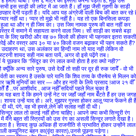
शान है हमारा धोबी। उसे ६ मीटर को इस्तरी करना पड़ता है, मुझे उसे
 सभी इस साड़ी की लपेट में आ जाते हैं। हाँ मुझ जैसी गृहणी के साड़ी
 व उपहार देनी पड़ती हैं। यदि आप यह अंग्रेजी वाली बिच की बात कर रहे है
 प्यार नहीं था। प्यार तो मुझे भी नहीं है। यह तो एक बिनसिला कपड़ा
ं हुआ था और न ही जिम का। उस जिम नामक पुरुष की बात नहीं कर
्त्र में समाने में सहायता करने वाला जिम। सो साड़ी का सबसे बड़ा
यतमा के लिए खरीदो और वह ७० किलो की होकर भी पहनकर इतरा सकत
वाय कोई और वस्त्र आप ३० या ४० किलो वजन बढ़ाकर भी पहन सकते हैं?
का उदाहरण था, उस अलंकार का हिन्दी नाम तो याद नही लेकिन वो
ास्टरनी शायद सही नाम बता पायें, अगर वो इसे पढ़ेंगे तब।
हैं ये पूछकर कि “सिंदूर का रंग लाल कयो होता है हरा क्यो नही?”
 क्यूँकि अन्य सारे पुरुष, उसे देखेँ तो सही पर दूर ही रुक जायेँ - वो भी
ार्वती का स्वरुप है उसके पारे यानि कि शिव तत्त्व के पौरुषेय से मिलन क
दार ऋषि मुनियोँ का सार — और हर नारी के लिये प्रसाद !आज २१ वीँ
ातेँ हैँ ..पर आशीर्वाद , आज नहीँ सदियोँ पहले मिल चुका है
 हम यह बता दें कि हमने उन्हें नेट पर जहाँ जहाँ नाम बँटते हैं हर उस जग
शायद उन्हें याद हो। अरे, मुझपर गुस्सा होकर आलू प्याज फेंकने ही है
 दी थी, पंगे, वह भी हमसे,लेने की सलाह नहीं दी थी।
। सिन्दूर लाल तो कतई नहीं होना चाहिए। आपने क्या कभी सिन्दूरी रंग
ें मैंने बहुत सी स्त्रियों को उस रंग का असली सिन्दूर लगाते देखा है।
 आता है। शायद कुछ अधिक ही राजनीति से प्रभावित होकर उन्होंने लाल
 वाली कम्यूनिस्ट बहन का(वृंदा कारत),उनसे पूछना पड़ेगा।