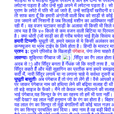
साड़ियों से व साड़ियाँ मुझसे परेशान हैं और हम दोनों से परे
लपेटना पड़ता है और उन्हें मुझे अपने में लपेटना पड़ता है। सो
पुराण के लपेटे में पति भी आ जाते हैं, उन्हें साड़ियाँ खरीदनी
तो साफ बता दूँ कि हमारी अंग्रेजी वाली बिच को साड़ी से कोई
उस जमाने की निशानी है जब सिलाई मशीन का आविष्कार नही
रही मैं। वह वजन घटाकर साड़ी के अलावा भी किसी भी सिले वस
लाभ यह है कि ४० किलो से कम वजन वाली बिटिया या प्रि
है। क्या धोती (जो साड़ी का ही गरीब चचेरा भाई है)के सि
हमारी टिप्पणीः
घुघूती जी, हमारे ख्याल से ये किसी अलंकार 
कन्फ्यूजन या भ्रम टाईप के लिये होता है। हिन्दी के मास्टर म
प्रश्न ३:
दूसरे एपिसोड के खिलाड़ी
पंगेबाज
, पंगा लेना चाहते 
लावण्याः
शुक्रिया पँगेबाज जी
,सिँदुर का रँग लाल होता है
अदब से !:) और सिँदुर बनता है गँधक जो कि स्त्री तत्त्व है , प
सिँदुर कहते हैँ और यही सुहागिन का प्रतीक बना हमारे समझ
सदी मेँ, नारी सिँदुर लगाये या ना लगाना चाहे ये सर्वथा दूसरी ब
घुघूती बासुतीः
अब पंगेबाज हैं तो पंगा तो लेंगे ही ! वैसे आपको
पर जाकर पंगेबाज नाम को हथिया लेने की बढ़िया सलाह दी थी। 
तो बड़े साइज के फेंको। मैंने तो केवल नाम हथियाने की सलाह
भाई पंगेबाज,यह सिन्दूर के रंग का रहस्य तो हमें भी पता नहीं
नहीं देखा? वह लाल नहीं हनुमान जी के रंग का होता है। बिहार म
यह लाल रंग का सिन्दूर तो मुझे बंगालिनों की कोई चाल नज़र
रंग का सिन्दूर प्रचलित कर दिया। क्या नाम है वह बड़ी बिंदी