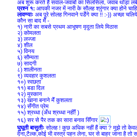
अब शुरू करते हैं सवाल-जवाबों का सिलसिला, जवाब थोड़ा लंबे 
प्रश्न १:
आपकी नजर में नारी के सौलह श्रृंगार क्या होने चाह
लावण्याः
अब पूरे सोलह गिनवाने पडेँगे क्या !! :-)) अच्छा चलिय
कौन सा बाद मेँ -
१) नारी का सबसे प्रथम आभूषण मृदुता लिये मिठास
२) कोमलता
३) लज्जा
४) शील
५) विनय
६) सौम्यता
७) सादगी
८) शालीनता
९) व्यवहार कुशलता
१०) स्वछता
११) बडा दिल
१२) मुस्कान
१३) खाना बनाने मेँ कुशलता
१४) सँगीत प्रेम
१५) श्रध्धा (अँध श्रध्धा नहीँ! )
१६) सर से पैर तक का सारा बनाव सिँगार
घुघूती बासुतीः
सोलह ! कुछ अधिक नहीं हैं क्या ? मुझे तो केवल स
देना,टैल्क,कोई भी वस्त्र पहन लेना, घर से बाहर जाना है तो स