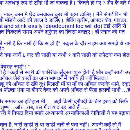
 या अस्थाई रूप से टाँगा भी जा सकता है। कितने हो गए ? शेष के बारे मे
ो भाई, नाक, कान में छेद करवाकर कुछ भी पहन डालिए। मैंने सेफ्टीपिन भी
ी मॉडर्न आर्ट की शक्ल दे डालिए। शेविंग क्रीम, आफ्टर शेव, पावडर,
weat and stink easily !deodourant too will do) टाई आदि से
बाहर निकलते समय अपने श्रृंगार का हिस्सा बनाइए। हाँ स्नान को मत
की नारी है कि नारी ही कि साड़ी है”, स्कूल के दौरान हम क्या समझे थे य
है?
र्द क्या जानेँ ६ वार की साडी या कभी ९ वारी साडी को लपेटना क्या होत
 वेयरज़ साडी ! ”
 है ! कहाँ से स्त्री की शारिरीक सुँदरता शुरु होती है और कहाँ साडी 
चल जैसे शब्दोँ का अन्य भाषाओँ मेँ पर्याय ही नहीँ मिलता !
शिशु को आँचल से ढाँपे दूध पिलाती माँ या माँ का आँचल कसके थामे, स्क
 हाथ पोँछता भैया या बीमार देवर को अपने आँचल से पँखा झलती भाभी …ह
 और समाज का इतिहास भी…. जहाँ किसी द्रौपदी के चीर हरण को सिर्फ
क्षुण्ण् .. और ..तब, बस गीत याद रह जाते हैँ ….
सस्ते में निपटा दिया हमारे अध्यापकों,अध्यापिकाओं ने!किसी ने यह पढ़ाया
 है, नारी साड़ी से या साड़ी नारी से पता नहीं। अपनी कहूँ तो मैं