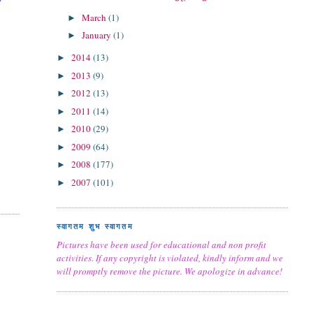
March
(1)
►
January
(1)
►
2014
(13)
►
2013
(9)
►
2012
(13)
►
2011
(14)
►
2010
(29)
►
2009
(64)
►
2008
(177)
►
2007
(101)
►
स्वागतम शुभ स्वागतम
Pictures have been used for educational and non profit
activities. If any copyright is violated, kindly inform and we
will promptly remove the picture. We apologize in advance!