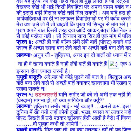
वैसे यह पुरुषों की कोई गहरी चाल ही मुझे लगती है जो स्त्रिय
देखकर कोई भी भाई किसी विवाहिता पर अपना समय बर्बाद न कर
की इससे बड़ी मिसाल कोई नहीं मिल सकती। अब यदि हरा होत
अविवाहिताओं पर ही ना लगाकर विवाहिताओं पर भी बर्बाद करत
मेरा वश चले तो मैं तो चाहती कि पुरुष भी सिन्दूर से मांग भरें
पुरुष अपने बाल किसी तरह दवा आदि खाकर,बत्रा क्लिनिक जाक
से कोई परहेज नहीं। सो जिनका सारा सिर ही एक मांग में परिवर
प्रश्न ४:
अच्छी ही नही बल्कि लंबी लंबी बातें (पोस्ट) बनाने वा
पसन्द हैं अच्छा खाना बना लेने वाले या अच्छी बातें बना लेने वा
लावण्याः
अनुप जी - शुक्रिया, अगर इन दो बातोँ को ध्यान मेँ
ना ही वे खाना बनाते हैँ नाही लँबी बातेँ ही बनाते हैँ
एक अच
इन्सान होना ज्यादा जरुरी है।
घुघूती बासुतीः
अरे,यह भी कोई पूछने की बात है। बिल्कुल अच्छी
बातें बना लेने वाले से अच्छी बातें बनाकर खानसामा भी रखवा स
रखवा सकते न!
प्रश्न ५:
उड़नतश्तरी
यानि समीर जी को तो अभी तक नही मिल
(वरदान) मांगना हो, तो क्या मांगियेगा और क्यूँ?”
लावण्याः
शुक्रिया समीर भाई - भई व्व्वाह!! …कमसे कम..इस ए
दुनिया मेँ खो गयी जहाँ कोयी दुखी, भूखा, प्यासा या लाचार नह
पोस्ट लिखते हैँ उसे पढकर खुलकर हँसी आती है वैसे! मैँ जिन्
………वो सुबहा कभी तो आयेगी “………………
घुघूती बासुतीः
‘मिल जाए तो’ का क्या मतलब? हमें तो यह जि