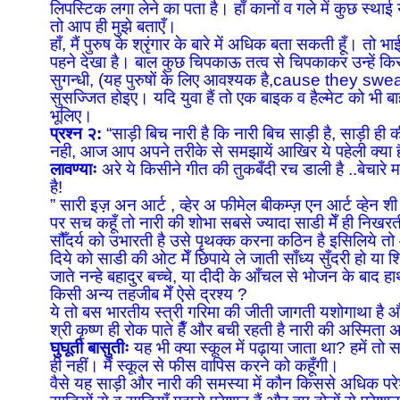
लिपस्टिक लगा लेने का पता है। हाँ कानों व गले में कुछ स्थाई
तो आप ही मुझे बताएँ।
हाँ, मैं पुरुष के श्रृंगार के बारे में अधिक बता सकती हूँ। त
पहने देखा है। बाल कुछ चिपकाऊ तत्व से चिपकाकर उन्हें किस
सुगन्धी, (यह पुरुषों के लिए आवश्यक है,cause they s
सुसज्जित होइए। यदि युवा हैं तो एक बाइक व हैल्मेट को भी 
भूलिए।
प्रश्न २:
“साड़ी बिच नारी है कि नारी बिच साड़ी है, साड़ी ही 
नही, आज आप अपने तरीके से समझायें आखिर ये पहेली क्या 
लावण्याः
अरे ये किसीने गीत की तुकबँदी रच डाली है ..बेचारे म
है!
” सारी इज़ अन आर्ट , व्हेर अ फीमेल बीकम्ज़ एन आर्ट व्हेन शी
पर सच कहूँ तो नारी की शोभा सबसे ज्यादा साडी मेँ ही निखरती
सौँदर्य को उभारती है उसे पृथक्क करना कठिन है इसिलिये तो आँ
दिये को साडी की ओट मेँ छिपाये ले जाती साँध्य सुँदरी हो या 
जाते नन्हे बहादुर बच्चे, या दीदी के आँचल से भोजन के बाद
किसी अन्य तहजीब मेँ ऐसे द्रश्य ?
ये तो बस भारतीय स्त्री गरिमा की जीती जागती यशोगाथा है
श्री कृष्ण ही रोक पाते हैँ और बची रहती है नारी की अस्मिता अ
घुघूती बासुतीः
यह भी क्या स्कूल में पढ़ाया जाता था? हमें तो 
ही नहीं। मैं स्कूल से फीस वापिस करने को कहूँगी।
वैसे यह साड़ी और नारी की समस्या में कौन किससे अधिक परेशान