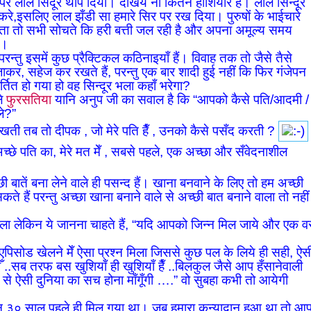
ों पर लाल सिंदूर थोप दिया। देखिये ना कितने होशियार है। लाल सिन्दूर
े,इसलिए लाल झँडी सा हमारे सिर पर रख दिया। पुरुषों के भाईचारे
ा तो सभी सोचते कि हरी बत्ती जल रही है और अपना अमूल्य समय
े।
। परन्तु इसमें कुछ प्रैक्टिकल कठिनाइयाँ हैं। विवाह तक तो जैसे तैसे
र, सहेज कर रखते हैं, परन्तु एक बार शादी हुई नहीं कि फिर गंजेपन
्तित हो गया हो वह सिन्दूर भला कहाँ भरेगा?
ले
फुरसतिया
यानि अनुप जी का सवाल है कि “आपको कैसे पति/आदमी /
ले?”
 रखती तब तो दीपक , जो मेरे पति हैँ , उनको कैसे पसँद करती ?
्छे पति का, मेरे मत मेँ , सबसे पहले, एक अच्छा और सँवेदनाशील
 बातें बना लेने वाले ही पसन्द हैं। खाना बनवाने के लिए तो हम अच्छी
कते हैं परन्तु अच्छा खाना बनाने वाले से अच्छी बात बनाने वाला तो नहीं
ा लेकिन ये जानना चाहते हैं, “यदि आपको जिन्न मिल जाये और एक व
पिसोड खेलने मेँ ऐसा प्रश्न मिला जिससे कुछ पल के लिये ही सही, ऐस
ीँ ..सब तरफ बस खुशियाँ ही खुशियाँ हैँ ..बिलकुल जैसे आप हँसानेवाली
न से ऐसी दुनिया का सच होना माँगूँगी ….” वो सुबहा कभी तो आयेगी
न्न ३० साल पहले ही मिल गया था। जब हमारा कन्यादान हुआ था तो आ