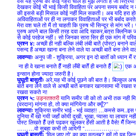
वैसे यह पुरुषों की कोई गहरी चाल ही मुझे लगती है जो स्त्रिय
देखकर कोई भी भाई किसी विवाहिता पर अपना समय बर्बाद न कर
की इससे बड़ी मिसाल कोई नहीं मिल सकती। अब यदि हरा होत
अविवाहिताओं पर ही ना लगाकर विवाहिताओं पर भी बर्बाद करत
मेरा वश चले तो मैं तो चाहती कि पुरुष भी सिन्दूर से मांग भरें
पुरुष अपने बाल किसी तरह दवा आदि खाकर,बत्रा क्लिनिक जाक
से कोई परहेज नहीं। सो जिनका सारा सिर ही एक मांग में परिवर
प्रश्न ४:
अच्छी ही नही बल्कि लंबी लंबी बातें (पोस्ट) बनाने वा
पसन्द हैं अच्छा खाना बना लेने वाले या अच्छी बातें बना लेने वा
लावण्याः
अनुप जी - शुक्रिया, अगर इन दो बातोँ को ध्यान मेँ
ना ही वे खाना बनाते हैँ नाही लँबी बातेँ ही बनाते हैँ
एक अच
इन्सान होना ज्यादा जरुरी है।
घुघूती बासुतीः
अरे,यह भी कोई पूछने की बात है। बिल्कुल अच्छी
बातें बना लेने वाले से अच्छी बातें बनाकर खानसामा भी रखवा स
रखवा सकते न!
प्रश्न ५:
उड़नतश्तरी
यानि समीर जी को तो अभी तक नही मिल
(वरदान) मांगना हो, तो क्या मांगियेगा और क्यूँ?”
लावण्याः
शुक्रिया समीर भाई - भई व्व्वाह!! …कमसे कम..इस ए
दुनिया मेँ खो गयी जहाँ कोयी दुखी, भूखा, प्यासा या लाचार नह
पोस्ट लिखते हैँ उसे पढकर खुलकर हँसी आती है वैसे! मैँ जिन्
………वो सुबहा कभी तो आयेगी “………………
घुघूती बासुतीः
‘मिल जाए तो’ का क्या मतलब? हमें तो यह जि