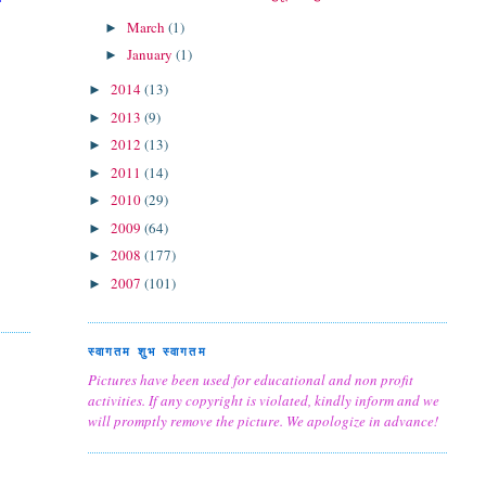
March
(1)
►
January
(1)
►
2014
(13)
►
2013
(9)
►
2012
(13)
►
2011
(14)
►
2010
(29)
►
2009
(64)
►
2008
(177)
►
2007
(101)
►
स्वागतम शुभ स्वागतम
Pictures have been used for educational and non profit
activities. If any copyright is violated, kindly inform and we
will promptly remove the picture. We apologize in advance!