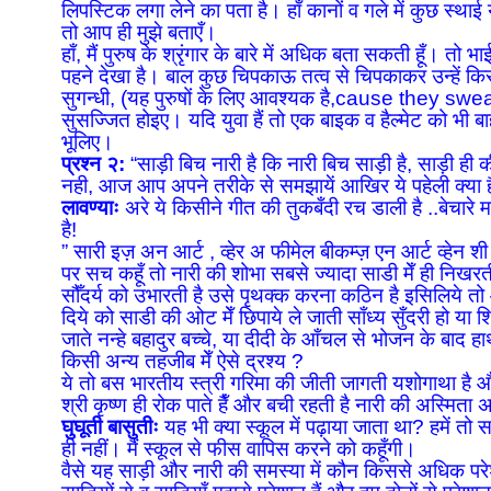
लिपस्टिक लगा लेने का पता है। हाँ कानों व गले में कुछ स्थाई
तो आप ही मुझे बताएँ।
हाँ, मैं पुरुष के श्रृंगार के बारे में अधिक बता सकती हूँ। त
पहने देखा है। बाल कुछ चिपकाऊ तत्व से चिपकाकर उन्हें किस
सुगन्धी, (यह पुरुषों के लिए आवश्यक है,cause they s
सुसज्जित होइए। यदि युवा हैं तो एक बाइक व हैल्मेट को भी 
भूलिए।
प्रश्न २:
“साड़ी बिच नारी है कि नारी बिच साड़ी है, साड़ी ही 
नही, आज आप अपने तरीके से समझायें आखिर ये पहेली क्या 
लावण्याः
अरे ये किसीने गीत की तुकबँदी रच डाली है ..बेचारे म
है!
” सारी इज़ अन आर्ट , व्हेर अ फीमेल बीकम्ज़ एन आर्ट व्हेन शी
पर सच कहूँ तो नारी की शोभा सबसे ज्यादा साडी मेँ ही निखरती
सौँदर्य को उभारती है उसे पृथक्क करना कठिन है इसिलिये तो आँ
दिये को साडी की ओट मेँ छिपाये ले जाती साँध्य सुँदरी हो या 
जाते नन्हे बहादुर बच्चे, या दीदी के आँचल से भोजन के बाद
किसी अन्य तहजीब मेँ ऐसे द्रश्य ?
ये तो बस भारतीय स्त्री गरिमा की जीती जागती यशोगाथा है
श्री कृष्ण ही रोक पाते हैँ और बची रहती है नारी की अस्मिता अ
घुघूती बासुतीः
यह भी क्या स्कूल में पढ़ाया जाता था? हमें तो 
ही नहीं। मैं स्कूल से फीस वापिस करने को कहूँगी।
वैसे यह साड़ी और नारी की समस्या में कौन किससे अधिक परेशान