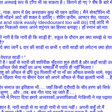
 या अस्थाई रूप से टाँगा भी जा सकता है। कितने हो गए ? शेष के बारे मे
ो भाई, नाक, कान में छेद करवाकर कुछ भी पहन डालिए। मैंने सेफ्टीपिन भी
ी मॉडर्न आर्ट की शक्ल दे डालिए। शेविंग क्रीम, आफ्टर शेव, पावडर,
weat and stink easily !deodourant too will do) टाई आदि से
बाहर निकलते समय अपने श्रृंगार का हिस्सा बनाइए। हाँ स्नान को मत
की नारी है कि नारी ही कि साड़ी है”, स्कूल के दौरान हम क्या समझे थे य
है?
र्द क्या जानेँ ६ वार की साडी या कभी ९ वारी साडी को लपेटना क्या होत
 वेयरज़ साडी ! ”
 है ! कहाँ से स्त्री की शारिरीक सुँदरता शुरु होती है और कहाँ साडी 
चल जैसे शब्दोँ का अन्य भाषाओँ मेँ पर्याय ही नहीँ मिलता !
शिशु को आँचल से ढाँपे दूध पिलाती माँ या माँ का आँचल कसके थामे, स्क
 हाथ पोँछता भैया या बीमार देवर को अपने आँचल से पँखा झलती भाभी …ह
 और समाज का इतिहास भी…. जहाँ किसी द्रौपदी के चीर हरण को सिर्फ
क्षुण्ण् .. और ..तब, बस गीत याद रह जाते हैँ ….
सस्ते में निपटा दिया हमारे अध्यापकों,अध्यापिकाओं ने!किसी ने यह पढ़ाया
 है, नारी साड़ी से या साड़ी नारी से पता नहीं। अपनी कहूँ तो मैं