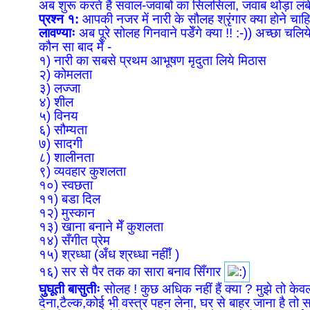
अब शुरू करते हैं सवाल-जवाबों का सिलसिला, जवाब थोड़ा लंबे 
प्रश्न १:
आपकी नजर में नारी के सौलह श्रृंगार क्या होने चाह
लावण्याः
अब पूरे सोलह गिनवाने पडेँगे क्या !! :-)) अच्छा चलिय
कौन सा बाद मेँ -
१) नारी का सबसे प्रथम आभूषण मृदुता लिये मिठास
२) कोमलता
३) लज्जा
४) शील
५) विनय
६) सौम्यता
७) सादगी
८) शालीनता
९) व्यवहार कुशलता
१०) स्वछता
११) बडा दिल
१२) मुस्कान
१३) खाना बनाने मेँ कुशलता
१४) सँगीत प्रेम
१५) श्रध्धा (अँध श्रध्धा नहीँ! )
१६) सर से पैर तक का सारा बनाव सिँगार
घुघूती बासुतीः
सोलह ! कुछ अधिक नहीं हैं क्या ? मुझे तो केवल स
देना,टैल्क,कोई भी वस्त्र पहन लेना, घर से बाहर जाना है तो स