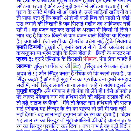
साड़ियों से व साड़ियाँ मुझसे परेशान हैं और हम दोनों से परे
लपेटना पड़ता है और उन्हें मुझे अपने में लपेटना पड़ता है। सो
पुराण के लपेटे में पति भी आ जाते हैं, उन्हें साड़ियाँ खरीदनी
तो साफ बता दूँ कि हमारी अंग्रेजी वाली बिच को साड़ी से कोई
उस जमाने की निशानी है जब सिलाई मशीन का आविष्कार नही
रही मैं। वह वजन घटाकर साड़ी के अलावा भी किसी भी सिले वस
लाभ यह है कि ४० किलो से कम वजन वाली बिटिया या प्रि
है। क्या धोती (जो साड़ी का ही गरीब चचेरा भाई है)के सि
हमारी टिप्पणीः
घुघूती जी, हमारे ख्याल से ये किसी अलंकार 
कन्फ्यूजन या भ्रम टाईप के लिये होता है। हिन्दी के मास्टर म
प्रश्न ३:
दूसरे एपिसोड के खिलाड़ी
पंगेबाज
, पंगा लेना चाहते 
लावण्याः
शुक्रिया पँगेबाज जी
,सिँदुर का रँग लाल होता है
अदब से !:) और सिँदुर बनता है गँधक जो कि स्त्री तत्त्व है , प
सिँदुर कहते हैँ और यही सुहागिन का प्रतीक बना हमारे समझ
सदी मेँ, नारी सिँदुर लगाये या ना लगाना चाहे ये सर्वथा दूसरी ब
घुघूती बासुतीः
अब पंगेबाज हैं तो पंगा तो लेंगे ही ! वैसे आपको
पर जाकर पंगेबाज नाम को हथिया लेने की बढ़िया सलाह दी थी। 
तो बड़े साइज के फेंको। मैंने तो केवल नाम हथियाने की सलाह
भाई पंगेबाज,यह सिन्दूर के रंग का रहस्य तो हमें भी पता नहीं
नहीं देखा? वह लाल नहीं हनुमान जी के रंग का होता है। बिहार म
यह लाल रंग का सिन्दूर तो मुझे बंगालिनों की कोई चाल नज़र
रंग का सिन्दूर प्रचलित कर दिया। क्या नाम है वह बड़ी बिंदी