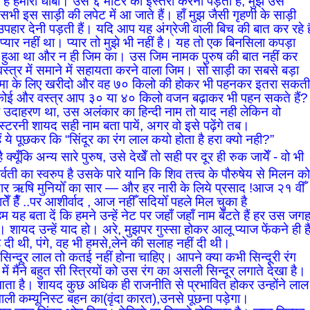
शान है हमारा धोबी। उसे ६ मीटर को इस्तरी करना पड़ता है, मुझे उसे
 सभी इस साड़ी की लपेट में आ जाते हैं। हाँ मुझ जैसी गृहणी के साड़ी
 व उपहार देनी पड़ती हैं। यदि आप यह अंग्रेजी वाली बिच की बात कर रहे है
 प्यार नहीं था। प्यार तो मुझे भी नहीं है। यह तो एक बिनसिला कपड़ा
ं हुआ था और न ही जिम का। उस जिम नामक पुरुष की बात नहीं कर
्त्र में समाने में सहायता करने वाला जिम। सो साड़ी का सबसे बड़ा
यतमा के लिए खरीदो और वह ७० किलो की होकर भी पहनकर इतरा सकत
वाय कोई और वस्त्र आप ३० या ४० किलो वजन बढ़ाकर भी पहन सकते हैं?
का उदाहरण था, उस अलंकार का हिन्दी नाम तो याद नही लेकिन वो
ास्टरनी शायद सही नाम बता पायें, अगर वो इसे पढ़ेंगे तब।
हैं ये पूछकर कि “सिंदूर का रंग लाल कयो होता है हरा क्यो नही?”
 क्यूँकि अन्य सारे पुरुष, उसे देखेँ तो सही पर दूर ही रुक जायेँ - वो भी
ार्वती का स्वरुप है उसके पारे यानि कि शिव तत्त्व के पौरुषेय से मिलन क
दार ऋषि मुनियोँ का सार — और हर नारी के लिये प्रसाद !आज २१ वीँ
ातेँ हैँ ..पर आशीर्वाद , आज नहीँ सदियोँ पहले मिल चुका है
 हम यह बता दें कि हमने उन्हें नेट पर जहाँ जहाँ नाम बँटते हैं हर उस जग
शायद उन्हें याद हो। अरे, मुझपर गुस्सा होकर आलू प्याज फेंकने ही है
 दी थी, पंगे, वह भी हमसे,लेने की सलाह नहीं दी थी।
। सिन्दूर लाल तो कतई नहीं होना चाहिए। आपने क्या कभी सिन्दूरी रंग
ें मैंने बहुत सी स्त्रियों को उस रंग का असली सिन्दूर लगाते देखा है।
 आता है। शायद कुछ अधिक ही राजनीति से प्रभावित होकर उन्होंने लाल
 वाली कम्यूनिस्ट बहन का(वृंदा कारत),उनसे पूछना पड़ेगा।