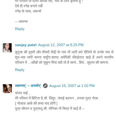
मेरे परिवार के प्रति आपके सद्` भाव के लिये कृतार्थ हूँ !
ऐसे ही स्नेह बनाये रखेँ
स्नेह के साथ, आवजो
-- लावण्या
Reply
sanjay patel
August 12, 2007 at 8:25 PM
कुटुम्ब की दूसरी और तीसरी पीढी़ के नाम भी जारी करे दीजिये तो उनके नाम से
शुभ-भाव जारी करना चाहूँगा.शायद अमेरिकी जँवाईराज खड़े हैं अपने भारतीय
परिधान में ...आँखों को सुकून मिया.यही तो है सत्यं...शिवं...सुदरम की क्ल्पना.
Reply
लावण्यम्` ~ अन्तर्मन्`
August 15, 2007 at 1:02 PM
संजय भाई ,
मेरे परिवार में बिटिया है,सौ. सिंदुर, जंवाई ब्रायन , उनका पुत्र नोआ .
[ नोआज़ आर्क की कथा याद होगी ]
पुत्र सोपान व पुत्रवधू सौ. मोनिका भी चित्र में खड़े हैं --