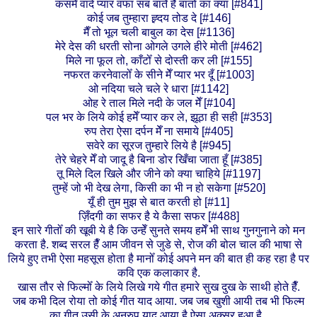
कसमेँ वादे प्यार वफा सब बातेँ हैँ बातोँ का क्या [#841]
कोई जब तुम्हारा ह्र्दय तोड दे [#146]
मैँ तो भूल चली बाबुल का देस [#1136]
मेरे देस की धरती सोना ओगले उगले हीरे मोती [#462]
मिले ना फूल तो, काँटोँ से दोस्ती कर ली [#155]
नफरत करनेवालोँ के सीने मेँ प्यार भर दूँ [#1003]
ओ नदिया चले चले रे धारा [#1142]
ओह रे ताल मिले नदी के जल मेँ [#104]
पल भर के लिये कोई हमेँ प्यार कर ले, झूठा ही सही [#353]
रुप तेरा ऐसा दर्पन मेँ ना समाये [#405]
सवेरे का सूरज तुम्हारे लिये है [#945]
तेरे चेहरे मेँ वो जादू है बिना डोर खिँचा जाता हूँ [#385]
तू मिले दिल खिले और जीने को क्या चाहिये [#1197]
तुम्हें जो भी देख लेगा, किसी का भी न हो सकेगा [#520]
यूँ ही तुम मुझ से बात करती हो [#11]
ज़िँदगी का सफर है ये कैसा सफर [#488]
इन सारे गीतोँ की खूबी ये है कि उन्हेँ सुनते समय हमेँ भी साथ गुनगुनाने को मन
करता है. शब्द सरल हैँ आम जीवन से जुडे से, रोज की बोल चाल की भाषा से
लिये हुए तभी ऐसा महसूस होता है मानोँ कोई अपने मन की बात ही कह रहा है पर
कवि एक कलाकार है.
खास तौर से फिल्मोँ के लिये लिखे गये गीत हमारे सुख दुख के साथी होते हैँ.
जब कभी दिल रोया तो कोई गीत याद आया. जब जब खुशी आयी तब भी फिल्म
का गीत उसी के अनुरुप याद आया है ऐसा अक्सर हुआ है .