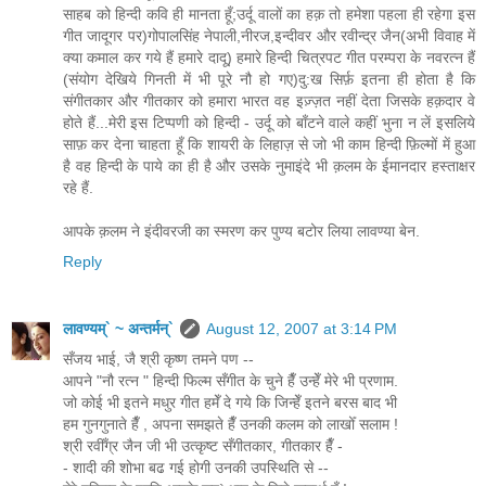
साहब को हिन्दी कवि ही मानता हूँ;उर्दू वालों का हक़ तो हमेशा पहला ही रहेगा इस
गीत जादूगर पर)गोपालसिंह नेपाली,नीरज,इन्दीवर और रवीन्द्र जैन(अभी विवाह में
क्या कमाल कर गये हैं हमारे दादू) हमारे हिन्दी चित्रपट गीत परम्परा के नवरत्न हैं
(संयोग देखिये गिनती में भी पूरे नौ हो गए)दु:ख सिर्फ़ इतना ही होता है कि
संगीतकार और गीतकार को हमारा भारत वह इज़्ज़त नहीं देता जिसके हक़दार वे
होते हैं...मेरी इस टिप्पणी को हिन्दी - उर्दू को बाँटने वाले कहीं भुना न लें इसलिये
साफ़ कर देना चाहता हूँ कि शायरी के लिहाज़ से जो भी काम हिन्दी फ़िल्मों में हुआ
है वह हिन्दी के पाये का ही है और उसके नुमाइंदे भी क़लम के ईमानदार हस्ताक्षर
रहे हैं.
आपके क़लम ने इंदीवरजी का स्मरण कर पुण्य बटोर लिया लावण्या बेन.
Reply
लावण्यम्` ~ अन्तर्मन्`
August 12, 2007 at 3:14 PM
सँजय भाई, जै श्री कृष्ण तमने पण --
आपने "नौ रत्न " हिन्दी फिल्म सँगीत के चुने हैँ उन्हेँ मेरे भी प्रणाम.
जो कोई भी इतने मधुर गीत हमेँ दे गये कि जिन्हेँ इतने बरस बाद भी
हम गुनगुनाते हैँ , अपना समझते हैँ उनकी कलम को लाखोँ सलाम !
श्री रवीँग्र जैन जी भी उत्कृष्ट सँगीतकार, गीतकार हैँ -
- शादी की शोभा बढ गई होगी उनकी उपस्थिति से --