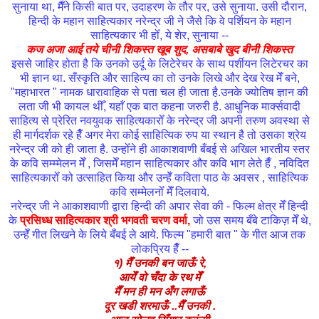
सुनाया था, मैँने किसी बात पर, उदाहरण के तौर पर, उसे सुनाया. उसी दौरान,
हिन्दी के महान साहित्यकार नरेन्द्र जी ने जैसे कि वे पर्शियन के महान
साहित्यकार भी होँ, ये शेर, सुनाया --
कज अजा आई तये चीनी शिकस्त खूब शुद, असबाबे खुद बीनी शिकस्त
इससे जाहिर होता है कि उनको उर्दू के लिटेरेचर के साथ पर्शीयन लिटेरचर का
भी ज्ञान था. सँस्कृति और साहित्य का तो उनके लिखे और देख रेख मेँ बने,
"महाभारत " नामक धारावाहिक से पता चल ही जाता है.उनके ज्योतिष ज्ञान की
लता जी भी कायल थीँ, यहाँ एक बात कहना जरुरी है. आधुनिक मार्क्सवादी
साहित्य से प्रेरित नवयुवक साहित्यकारोँ के नरेन्द्र जी अपनी तरुण अवस्था से
ही मार्गदर्शक रहे हैँ अगर मेरा कोई साहित्यिक रुप या स्थान है तो उसका श्रेय
नरेन्द्र जी को ही जाता है. उन्होँने ही आकाशवाणी बँबई से अखिल भारतीय स्तर
के कवि सम्म्मेलन मेँ , जिसमेँ महान साहित्यकार और कवि भाग लेते हैँ , नविदित
साहित्यकारोँ को उत्साहित किया और उन्हेँ कविता पाठ के अवसर , साहित्यिक
कवि सम्मेलनोँ मेँ दिलवाये.
नरेन्द्र जी ने आकाशवाणी द्वारा हिन्दी की अपार सेवा की - फिल्म क्षेत्र मेँ हिन्दी
के
प्रसिध्ध साहित्यकार श्री भगवती चरण वर्मा,
जो उस समय बँबे टाकिज़
मेँ थे,
उन्हेँ गीत लिखने के लिये बँबई ले आये. फिल्म "हमारी बात " के गीत
आज तक
लोकप्रिय हैँ --
१) मैँ उनकी बन जाऊँ रे,
आयेँ वो चँदा के रथ मेँ
मैँ मन ही मन अँग लगाऊँ
दूर खडी शरमाऊँ ..मैँ उनकी .