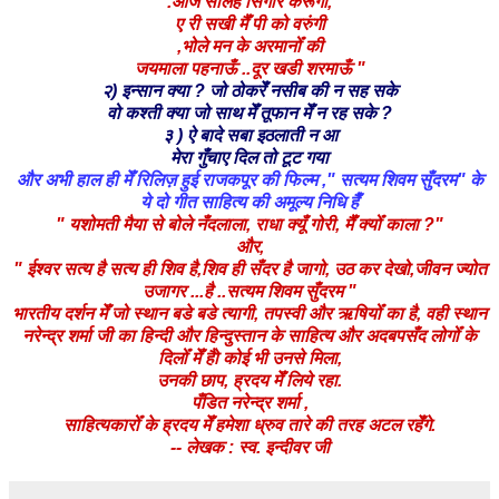
.आज सोलह सिँगार करूंगी,
ए री सखी मैँ पी को वरुंगी
,भोले मन के अरमानोँ की
जयमाला पहनाऊँ ..दूर खडी शरमाऊँ "
२) इन्सान क्या ? जो ठोकरेँ नसीब की न सह सके
वो कश्ती क्या जो साथ मेँ तूफान मेँ न रह सके ?
३ ) ऐ बादे सबा इठलाती न आ
मेरा गुँचाए दिल तो टूट गया
और अभी हाल ही मेँ रिलिज़ हुई राजकपूर की फिल्म ," सत्यम शिवम सुँदरम" के
ये दो गीत साहित्य की अमूल्य निधि हैँ
" यशोमती मैया से बोले नँदलाला, राधा क्यूँ गोरी, मैँ क्योँ काला ?"
और,
" ईश्वर सत्य है सत्य ही शिव है,शिव ही सँदर है जागो, उठ कर देखो,जीवन ज्योत
उजागर ...है ..सत्यम शिवम सुँदरम "
भारतीय दर्शन मेँ जो स्थान बडे बडे त्यागी, तपस्वी और ऋषियोँ का है, वही स्थान
नरेन्द्र शर्मा जी का हिन्दी और हिन्दुस्तान के साहित्य और अदबपसँद लोगोँ के
दिलोँ मेँ हैो कोई भी उनसे मिला,
उनकी
छाप, ह्रदय मेँ लिये रहा.
पँडित नरेन्द्र शर्मा ,
साहित्यकारोँ के ह्रदय मेँ हमेशा ध्रुव तारे की तरह अटल रहेँगे.
-- लेखक : स्व. इन्दीवर जी