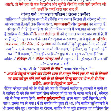
आइये, तो ऐसे एक से एक बेहतरीन और सुरीले गीतोँ के कवि श्री इन्दीवर जी
को, उन्हीँ के शब्दोँ द्वारा याद कर लेँ .
नरेन्द्र शर्मा : एक महान व्यक्तित्व ; लेखक : इन्दीवर
साहित्य को लोकप्रिय बनाने मेँ हरीवँश राय बच्चन जितना ही नरेन्द्र जी का
योगदानरहा है.जहाँ तक फिल्म क्षेत्र,
आकाशवाणी
और
दूरदर्शन
का सवाल है,
नरेन्द्र जी ने हिन्दी साहित्य को लोकप्रिय बनाने मेँ अभूतपूर्व योगदान दिया
है.साहित्य के सँबँध मेँ
गीतकार शैलेन्द्रजी
की एक बात अक्सर याद आती है. मैँ
उन्हेँ उर्दू के महान शायरोँ के जब शेर सुनाया करता था , तो वे मुझे
डा. हरिवँश
राय बच्चन और पँडित नरेन्द्र शर्मा
की किताबोँ से चुने हुए कुछ गीत, जो उन्हेँ
जबानी याद थे, अक्सर सुनाया करते और कहते, " इन्दीवर, तुमने इनको नहीँ
पढा !" मैँ कहता, " मैँने इन्हेँ पढा है और मुझे ये सब बहुत पसँद भी हैँ " जो
कवितायेँ
शैलेन्द्र
जी ने
पँडित नरेन्द्र शर्मा
की सुनायी, वे मुझे पहले भी याद थीँ
और आज तक याद हैँ .
नरेन्द्र जी के
"प्रवासी के गीत "
नामक गीत सँग्रह मेँ -
" आज के बिछुडे न जाने कब मिलेँगे आज से हमतुम गिनेँगे एक ही नभ के सितारे
पर सदा को दूर होँगे ज्योँ नदी के दो किनारे सिन्धु तट पर भी न हो दो मिल
सकेँगे.. आज के बिछुडे न जाने ...."
पँडित नरेन्द्र शर्मा जी के गीतोँ की जब ये पँक्तियाँ साहिर लुधयानवी ने सुनी तो
वे बाजिद हो गये कि उन्हेँ उसी रोज नरेन्द्र जी के घर ले जाया जाये ! मैँ , नरेन्द्र
जी से बिना समय लिये,
साहिर लुधियानवी
को अपने साथ, उन्हेँ मिलाने,अपने
साथ, उनके घर ले गया ! मैँ तो उनके पाँव छूता ही था, और साहिर लुधियानवी ने
भी उनके पाँव छूए ! बातचीत के दौरान, साहिर ने जो मुझे इकबाल का पर्शियन शेर