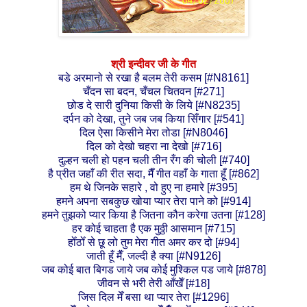
श्री इन्दीवर
जी के गीत
बडे
अरमानो से रखा है बलम तेरी कसम [#N8161]
चँदन सा बदन, चँचल चितवन [#271]
छोड दे सारी दुनिया किसी के लिये [#N8235]
दर्पन को देखा, तुने जब जब किया सिँगार [#541]
दिल ऐसा किसीने मेरा तोडा [#N8046]
दिल को देखो चहरा ना देखो [#716]
दुल्हन चली हो पहन चली तीन रँग की चोली [#740]
है प्रीत जहाँ की रीत सदा, मैँ गीत वहाँ के गाता हूँ [#862]
हम थे जिनके सहारे , वो हुए ना हमारे [#395]
हमने अपना सबकुछ खोया प्यार तेरा पाने को [#914]
हमने तुझको प्यार किया है जितना कौन करेगा उतना [#128]
हर कोई चाहता है एक मुठ्ठी आसमान [#715]
होँठोँ से छू लो तुम मेरा गीत अमर कर दो [#94]
जाती हूँ मैँ, जल्दी है क्या [#N9126]
जब कोई बात बिगड जाये जब कोई मुश्किल पड जाये [#878]
जीवन से भरी तेरी आँखेँ [#18]
जिस दिल मेँ बसा था प्यार तेरा [#1296]