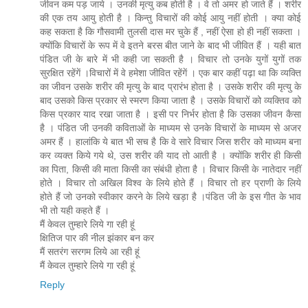
जीवन कम पड़ जाये । उनकी मृत्‍यु कब होती है । वे तो अमर हो जाते हैं । शरीर
की एक तय आयु होती है । किन्‍तु विचारों की कोई आयु नहीं होती । क्‍या कोई
कह सकता है कि गौसवामी तुलसी दास मर चुके हैं , नहीं ऐसा हो ही नहीं सकता ।
क्‍योंकि विचारों के रूप में वे इतने बरस बीत जाने के बाद भी जीवित हैं । यही बात
पंडित जी के बारे में भी कही जा सकती है । विचार तो उनके युगों युगों तक
सुरक्षित रहेंगें ।विचारों में वे हमेशा जीवित रहेंगें । एक बार कहीं पढ़ा था कि व्‍यक्ति
का जीवन उसके शरीर की मृत्‍यु के बाद प्रारंभ होता है । उसके शरीर की मृत्‍यु के
बाद उसको किस प्रकार से स्‍मरण किया जाता है । उसके विचारों को व्‍यक्तिव को
किस प्रकार याद रखा जाता है । इसी पर निर्भर होता है कि उसका जीवन कैसा
है । पंडित जी उनकी कविताओं के माध्‍यम से उनके विचारों के माध्‍यम से अजर
अमर हैं । हालांकि ये बात भी सच है कि वे सारे विचार जिस शरीर को माध्‍यम बना
कर व्‍यक्‍त किये गये थे, उस शरीर की याद तो आती है । क्‍योंकि शरीर ही किसी
का पिता, किसी की माता किसी का संबंधी होता है । विचार किसी के नातेदार नहीं
होते । विचार तो अखिल विश्‍व के लिये होते हैं । विचार तो हर प्राणी के लिये
होते हैं जो उनको स्‍वीकार करने के लिये खड़ा है ।पंडित जी के इस गीत के भाव
भी तो यही कहते हैं ।
मैं केवल तुम्‍हारे लिये गा रही हूं
क्षितिज पार की नील झंकार बन कर
मैं सतरंग सरगम लिये आ रही हूं
मैं केवल तुम्‍हारे लिये गा रही हूं
Reply