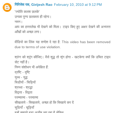
गिरिजेश राव, Girijesh Rao
February 10, 2010 at 9:12 PM
'ज्योति कलश छलके'
उनका पुण्य छलकता ही रहेगा।
नमन।
आप का हस्तलेख भी देखने को मिला। टाइप किए हुए अक्षर देखने की अभ्यस्त
आँखों को अच्छा लगा।
वीडियो का लिंक यह सन्देश दे रहा है: This video has been removed
due to terms of use violation.
श्रुंग को श्रृंग कीजिए। वैसे शुद्ध तो शृंग होगा - खटकेगा क्यों कि उचित टाइप
सेट नहीं है।
निम्न संशोधन भी अपेक्षित हैं:
द्रष्टि - दृष्टि
युध्ध - युद्ध
चिडीयों - चिड़ियों
श्रध्धा - श्रद्धा
विद्वत्ता - विद्वता
परम्मात्मा - परमात्मा
सीखलाये - सिखलाये, अच्छा हो कि सिखाये कर दें
चुडियाँ - चूड़ियाँ
इन्हें सुझाते बड़ा अजीब लग रहा है लेकिन