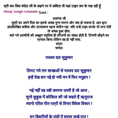
श्री रूप सिघ चंदेल जी के कहने पर ये कविता भी यहां टाइप कर के रख रही हूँ
Roop Singh Chandel
Said :
लावण्या जी
पुत्री का अपने पिता का इससे अच्छा पुण्य स्मरण और क्या हो सकता है. आप द्वारा
हस्तलिखित कविता और प्रस्तावना पढ़ना कठिन रहा. यदि उन्हें टाइप करके भी लगा देतीं
तो अच्छा हुआ होता.
चले गये आत्मीयों की अक्ष्क्षुण स्मृतियां ही परिजनों का संबल होती हैं. टिप्पणी छोंड़ने का
प्रयास किया लेकिन वह हो नहीं पाया.
सादर
चन्देल
पल्लव दल सुकुमार
लिपट गये तरु शाखाओं से पल्लव दल सुकुमार
इन्हें देख कर नई हो गयी मन में फिर मनुहार !
नई नहीं वह दबी कामना उभरी है जो आज ,
सुनो कुहुक में कोकिल की जो कहते हैं ऋतुराज
त्यागो पतित पीत पत्रों से विगत विवेक विचार !
वन विहारियों के पांवों में चुरमुर सूखे पात !