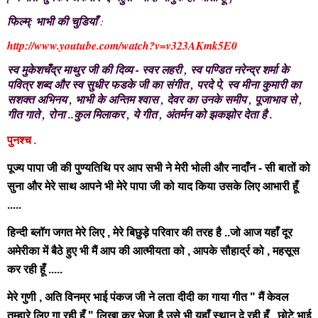
फिल्म्: भाभी की चुडियाँ
:
http://www.youtube.com/watch?v=v323AKmk5E0
स्व मुकेशचँद्र माथुर जी की दिव्य - स्वर लहरी , स्व पण्डित नरेन्द्र शर्मा के
पवित्र शब्द और स्व सुधीर फडके जी का संगीत , परदे पे, स्व मीना कुमारी का
सशक्त अभिनय , भाभी के अन्तिम श्वास , देवर का उनके समीप , पूजाभाव से ,
गीत गाते , रोना ..कुल मिलाकर , ये गीत , अंतर्मन को झकझोर देता है .
.
पुनश्च
पूज्य
पापा जी
की पुण्यतिथि पर आप सभी ने मेरी भोली और नादाँन - सी बातों को
सुना और मेरे साथ आपने भी मेरे पापा जी को याद किया उसके लिए आभारी हूँ
.....
हिन्दी ब्लॉग जगत मेरे लिए , मेरे बिछुड़े परिवार की तरह है ..जो आज यहाँ दूर
अमेरीका में बैठे हुए भी मैं आप की आत्मीयता को , आपके सौहार्द्र को , महसूस
कर रही हूँ .....
मेरे गुणी , अति विनम्र भाई पंकज जी ने लता दीदी का गाया गीत " मैं केवल
तुम्हारे लिए गा रही हूँ " लिखा कर भेजा है उसे भी यहाँ स्थान दे रही हूँ ..छोटे भाई