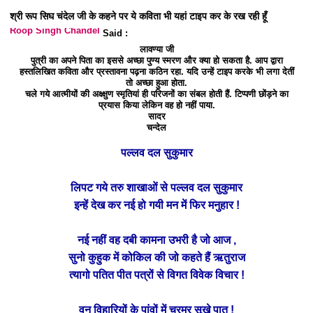
श्री रूप सिघ चंदेल जी के कहने पर ये कविता भी यहां टाइप कर के रख रही हूँ
Roop Singh Chandel
Said :
लावण्या जी
पुत्री का अपने पिता का इससे अच्छा पुण्य स्मरण और क्या हो सकता है. आप द्वारा
हस्तलिखित कविता और प्रस्तावना पढ़ना कठिन रहा. यदि उन्हें टाइप करके भी लगा देतीं
तो अच्छा हुआ होता.
चले गये आत्मीयों की अक्ष्क्षुण स्मृतियां ही परिजनों का संबल होती हैं. टिप्पणी छोंड़ने का
प्रयास किया लेकिन वह हो नहीं पाया.
सादर
चन्देल
पल्लव दल सुकुमार
लिपट गये तरु शाखाओं से पल्लव दल सुकुमार
इन्हें देख कर नई हो गयी मन में फिर मनुहार !
नई नहीं वह दबी कामना उभरी है जो आज ,
सुनो कुहुक में कोकिल की जो कहते हैं ऋतुराज
त्यागो पतित पीत पत्रों से विगत विवेक विचार !
वन विहारियों के पांवों में चुरमुर सूखे पात !