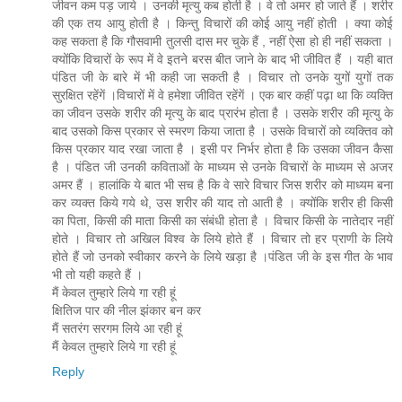
जीवन कम पड़ जाये । उनकी मृत्‍यु कब होती है । वे तो अमर हो जाते हैं । शरीर
की एक तय आयु होती है । किन्‍तु विचारों की कोई आयु नहीं होती । क्‍या कोई
कह सकता है कि गौसवामी तुलसी दास मर चुके हैं , नहीं ऐसा हो ही नहीं सकता ।
क्‍योंकि विचारों के रूप में वे इतने बरस बीत जाने के बाद भी जीवित हैं । यही बात
पंडित जी के बारे में भी कही जा सकती है । विचार तो उनके युगों युगों तक
सुरक्षित रहेंगें ।विचारों में वे हमेशा जीवित रहेंगें । एक बार कहीं पढ़ा था कि व्‍यक्ति
का जीवन उसके शरीर की मृत्‍यु के बाद प्रारंभ होता है । उसके शरीर की मृत्‍यु के
बाद उसको किस प्रकार से स्‍मरण किया जाता है । उसके विचारों को व्‍यक्तिव को
किस प्रकार याद रखा जाता है । इसी पर निर्भर होता है कि उसका जीवन कैसा
है । पंडित जी उनकी कविताओं के माध्‍यम से उनके विचारों के माध्‍यम से अजर
अमर हैं । हालांकि ये बात भी सच है कि वे सारे विचार जिस शरीर को माध्‍यम बना
कर व्‍यक्‍त किये गये थे, उस शरीर की याद तो आती है । क्‍योंकि शरीर ही किसी
का पिता, किसी की माता किसी का संबंधी होता है । विचार किसी के नातेदार नहीं
होते । विचार तो अखिल विश्‍व के लिये होते हैं । विचार तो हर प्राणी के लिये
होते हैं जो उनको स्‍वीकार करने के लिये खड़ा है ।पंडित जी के इस गीत के भाव
भी तो यही कहते हैं ।
मैं केवल तुम्‍हारे लिये गा रही हूं
क्षितिज पार की नील झंकार बन कर
मैं सतरंग सरगम लिये आ रही हूं
मैं केवल तुम्‍हारे लिये गा रही हूं
Reply