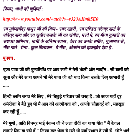
फिल्म्: भाभी की चुडियाँ
:
http://www.youtube.com/watch?v=v323AKmk5E0
स्व मुकेशचँद्र माथुर जी की दिव्य - स्वर लहरी , स्व पण्डित नरेन्द्र शर्मा के
पवित्र शब्द और स्व सुधीर फडके जी का संगीत , परदे पे, स्व मीना कुमारी का
सशक्त अभिनय , भाभी के अन्तिम श्वास , देवर का उनके समीप , पूजाभाव से ,
गीत गाते , रोना ..कुल मिलाकर , ये गीत , अंतर्मन को झकझोर देता है .
.
पुनश्च
पूज्य
पापा जी
की पुण्यतिथि पर आप सभी ने मेरी भोली और नादाँन - सी बातों को
सुना और मेरे साथ आपने भी मेरे पापा जी को याद किया उसके लिए आभारी हूँ
.....
हिन्दी ब्लॉग जगत मेरे लिए , मेरे बिछुड़े परिवार की तरह है ..जो आज यहाँ दूर
अमेरीका में बैठे हुए भी मैं आप की आत्मीयता को , आपके सौहार्द्र को , महसूस
कर रही हूँ .....
मेरे गुणी , अति विनम्र भाई पंकज जी ने लता दीदी का गाया गीत " मैं केवल
तुम्हारे लिए गा रही हूँ " लिखा कर भेजा है उसे भी यहाँ स्थान दे रही हूँ ..छोटे भाई