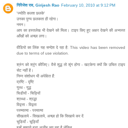
गिरिजेश राव, Girijesh Rao
February 10, 2010 at 9:12 PM
'ज्योति कलश छलके'
उनका पुण्य छलकता ही रहेगा।
नमन।
आप का हस्तलेख भी देखने को मिला। टाइप किए हुए अक्षर देखने की अभ्यस्त
आँखों को अच्छा लगा।
वीडियो का लिंक यह सन्देश दे रहा है: This video has been removed
due to terms of use violation.
श्रुंग को श्रृंग कीजिए। वैसे शुद्ध तो शृंग होगा - खटकेगा क्यों कि उचित टाइप
सेट नहीं है।
निम्न संशोधन भी अपेक्षित हैं:
द्रष्टि - दृष्टि
युध्ध - युद्ध
चिडीयों - चिड़ियों
श्रध्धा - श्रद्धा
विद्वत्ता - विद्वता
परम्मात्मा - परमात्मा
सीखलाये - सिखलाये, अच्छा हो कि सिखाये कर दें
चुडियाँ - चूड़ियाँ
इन्हें सुझाते बड़ा अजीब लग रहा है लेकिन