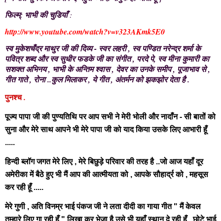
फिल्म्: भाभी की चुडियाँ
:
http://www.youtube.com/watch?v=v323AKmk5E0
स्व मुकेशचँद्र माथुर जी की दिव्य - स्वर लहरी , स्व पण्डित नरेन्द्र शर्मा के
पवित्र शब्द और स्व सुधीर फडके जी का संगीत , परदे पे, स्व मीना कुमारी का
सशक्त अभिनय , भाभी के अन्तिम श्वास , देवर का उनके समीप , पूजाभाव से ,
गीत गाते , रोना ..कुल मिलाकर , ये गीत , अंतर्मन को झकझोर देता है .
.
पुनश्च
पूज्य
पापा जी
की पुण्यतिथि पर आप सभी ने मेरी भोली और नादाँन - सी बातों को
सुना और मेरे साथ आपने भी मेरे पापा जी को याद किया उसके लिए आभारी हूँ
.....
हिन्दी ब्लॉग जगत मेरे लिए , मेरे बिछुड़े परिवार की तरह है ..जो आज यहाँ दूर
अमेरीका में बैठे हुए भी मैं आप की आत्मीयता को , आपके सौहार्द्र को , महसूस
कर रही हूँ .....
मेरे गुणी , अति विनम्र भाई पंकज जी ने लता दीदी का गाया गीत " मैं केवल
तुम्हारे लिए गा रही हूँ " लिखा कर भेजा है उसे भी यहाँ स्थान दे रही हूँ ..छोटे भाई