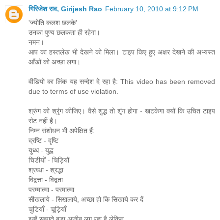
गिरिजेश राव, Girijesh Rao
February 10, 2010 at 9:12 PM
'ज्योति कलश छलके'
उनका पुण्य छलकता ही रहेगा।
नमन।
आप का हस्तलेख भी देखने को मिला। टाइप किए हुए अक्षर देखने की अभ्यस्त
आँखों को अच्छा लगा।
वीडियो का लिंक यह सन्देश दे रहा है: This video has been removed
due to terms of use violation.
श्रुंग को श्रृंग कीजिए। वैसे शुद्ध तो शृंग होगा - खटकेगा क्यों कि उचित टाइप
सेट नहीं है।
निम्न संशोधन भी अपेक्षित हैं:
द्रष्टि - दृष्टि
युध्ध - युद्ध
चिडीयों - चिड़ियों
श्रध्धा - श्रद्धा
विद्वत्ता - विद्वता
परम्मात्मा - परमात्मा
सीखलाये - सिखलाये, अच्छा हो कि सिखाये कर दें
चुडियाँ - चूड़ियाँ
इन्हें सुझाते बड़ा अजीब लग रहा है लेकिन