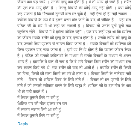
जीवन कम पड़ जाये । उनकी मृत्‍यु कब होती है । वे तो अमर हो जाते हैं । शरीर
की एक तय आयु होती है । किन्‍तु विचारों की कोई आयु नहीं होती । क्‍या कोई
कह सकता है कि गौसवामी तुलसी दास मर चुके हैं , नहीं ऐसा हो ही नहीं सकता ।
क्‍योंकि विचारों के रूप में वे इतने बरस बीत जाने के बाद भी जीवित हैं । यही बात
पंडित जी के बारे में भी कही जा सकती है । विचार तो उनके युगों युगों तक
सुरक्षित रहेंगें ।विचारों में वे हमेशा जीवित रहेंगें । एक बार कहीं पढ़ा था कि व्‍यक्ति
का जीवन उसके शरीर की मृत्‍यु के बाद प्रारंभ होता है । उसके शरीर की मृत्‍यु के
बाद उसको किस प्रकार से स्‍मरण किया जाता है । उसके विचारों को व्‍यक्तिव को
किस प्रकार याद रखा जाता है । इसी पर निर्भर होता है कि उसका जीवन कैसा
है । पंडित जी उनकी कविताओं के माध्‍यम से उनके विचारों के माध्‍यम से अजर
अमर हैं । हालांकि ये बात भी सच है कि वे सारे विचार जिस शरीर को माध्‍यम बना
कर व्‍यक्‍त किये गये थे, उस शरीर की याद तो आती है । क्‍योंकि शरीर ही किसी
का पिता, किसी की माता किसी का संबंधी होता है । विचार किसी के नातेदार नहीं
होते । विचार तो अखिल विश्‍व के लिये होते हैं । विचार तो हर प्राणी के लिये
होते हैं जो उनको स्‍वीकार करने के लिये खड़ा है ।पंडित जी के इस गीत के भाव
भी तो यही कहते हैं ।
मैं केवल तुम्‍हारे लिये गा रही हूं
क्षितिज पार की नील झंकार बन कर
मैं सतरंग सरगम लिये आ रही हूं
मैं केवल तुम्‍हारे लिये गा रही हूं
Reply