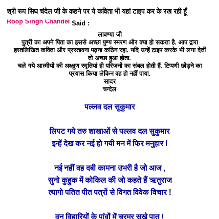
श्री रूप सिघ चंदेल जी के कहने पर ये कविता भी यहां टाइप कर के रख रही हूँ
Roop Singh Chandel
Said :
लावण्या जी
पुत्री का अपने पिता का इससे अच्छा पुण्य स्मरण और क्या हो सकता है. आप द्वारा
हस्तलिखित कविता और प्रस्तावना पढ़ना कठिन रहा. यदि उन्हें टाइप करके भी लगा देतीं
तो अच्छा हुआ होता.
चले गये आत्मीयों की अक्ष्क्षुण स्मृतियां ही परिजनों का संबल होती हैं. टिप्पणी छोंड़ने का
प्रयास किया लेकिन वह हो नहीं पाया.
सादर
चन्देल
पल्लव दल सुकुमार
लिपट गये तरु शाखाओं से पल्लव दल सुकुमार
इन्हें देख कर नई हो गयी मन में फिर मनुहार !
नई नहीं वह दबी कामना उभरी है जो आज ,
सुनो कुहुक में कोकिल की जो कहते हैं ऋतुराज
त्यागो पतित पीत पत्रों से विगत विवेक विचार !
वन विहारियों के पांवों में चुरमुर सूखे पात !