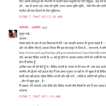
फिर अपनी लोकधुन को नये सिरे से संजोने वाला मधुमति का गीत 'बिछुआ...चढ् गये 
की... जब भी प्रश्न उठे, ध्वंस की सृष्टि, उत्तर अपना सृष्टि सृष्टि... जैसे गीत और संग
सलील की याद दिलाने के लिए शुक्रिया...
JUNE 7, 2007 AT 12:34 AM
लावण्यम्` ~ अन्तर्मन्`
said...
युनूस भाई,
आदाब !
सबसे पहले तो आप से एक शिकायत है मेरी ! हम आपकी आवाज़ भी सुनना चाहते हैँ -- क्य
और जो अँतिम गीत है, उसका लिन्क मैँने इस वेब साइट से लिया है -- सच मानो, ये पणि
http://www.sawf.org/bin/tips.dll/getcontributions?user=Sawf&co
और अब बात विविध भारती के ५० वर्ष पूरे होने पर आपका तम्मम लोगोँ को उन्हीँ की या
होगा मैँ हाज़िर हूँ
आखिर पापा जी की बेटी हूँ ना ! विविध भारती के जनक थे मेरे पापा जी ! बस आप आदेश देँ
कश्मीर की झेलम नदी हाउस बोट मेँ एक हफ्ता गुज़ारा था वहाँ पर भी सुबह से ही विविध 
बस्ती तक वही हमारा चहेता विविध भारती और वही गाने ...गरीबोँ या अमीरोँ की दुनिया
...और भी बहुत कुछ ...है !
मैँ अक्सर, मेरे पापाजी, लता दीदी और विविध भारती जैसे विषयोँ के बारे मेँ जरा ज्यादा ह
लावण्या
JUNE 7, 2007 AT 1:19 AM