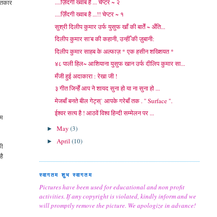
....ज़िँदगी ख्वाब है ... चेप्टर ~ २
गीतकार
....ज़िँदगी ख्वाब है ...!! चेप्टर ~ १
सुश्री दिलीप कुमार उर्फ युसुफ खाँ की बातेँ ~ अँति...
दिलीप कुमार सा'ब की कहानी, उन्हीँ की ज़ुबानी:
दिलीप कुमार साहब के अल्फाज़ * एक हसीन शख्शियत *
४८ पाली हिल~ आशियाना युसुफ खान उर्फ दीलिप कुमार सा...
मँजी हुई अदाकारा : रेखा जी !
३ गीत जिन्हेँ आप ने शायद सुना हो या ना सुना हो ...
मेजबाँ बनते बील गेट्स्` आपके गरेबाँ तक . " Surface ".
ईश्वर सत्य है ! आठवें विश्व हिन्दी सम्मेलन पर ...
ाम
May
(3)
►
April
(10)
►
की
है
स्वागतम शुभ स्वागतम
Pictures have been used for educational and non profit
activities. If any copyright is violated, kindly inform and we
will promptly remove the picture. We apologize in advance!