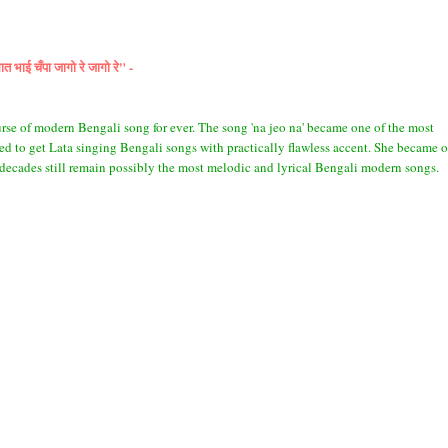
त भाई चँपा जागो रे जागो रे" -
e of modern Bengali song for ever. The song 'na jeo na' became one of the most
ed to get Lata singing Bengali songs with practically flawless accent. She became 
 decades still remain possibly the most melodic and lyrical Bengali modern songs.