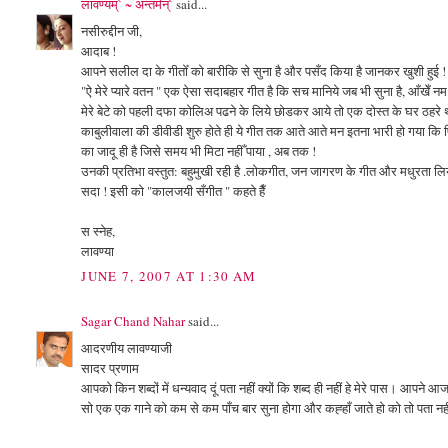
लावण्यम्` ~ अन्तर्मन्`
said...
नसीरुद्दीन जी,
आदाब !
आपने सलील दा के गीतोँ को बारीकि से सुना है और पसँद किया है जानकर खुशी हुई !
"ऐ मेरे प्यारे वतन " एक ऐसा सदाबहार गीत है कि सच मानिये जब भी सुना है, आँखेँ नम हो
मेरे बेटे को पहली दफा कोलिअ पढने के लिये छोडकर आये तो एक दोस्त के घर ठहरे
काबुलीवाला की डीवीडी शुरु होते ही ये गीत तक आते आते मन इतना भारी हो गया कि फि
का जादू ही है जिसे समय भी मिटा नहीँ पाया , अब तक !
उनकी प्रतिभा वस्तुत: बहुमुखी रही है .लोकगीत, जन जागरण के गीत और मधुरता लिये सारे ब
सदा ! इसी को "कालजयी सँगीत " कहते हैँ
स स्नेह,
लावण्या
JUNE 7, 2007 AT 1:30 AM
Sagar Chand Nahar
said...
आदरणीय लावण्याजी
सादर प्रणाम
आपको किन शब्दों में धन्यवाद दूं पता नहीं क्यों कि शब्द ही नहीं हे मेरे पास। आपने
सो एक एक गाने को कम से कम पाँच बार सुना होगा और कह्हाँ जाते हो को तो पता नह