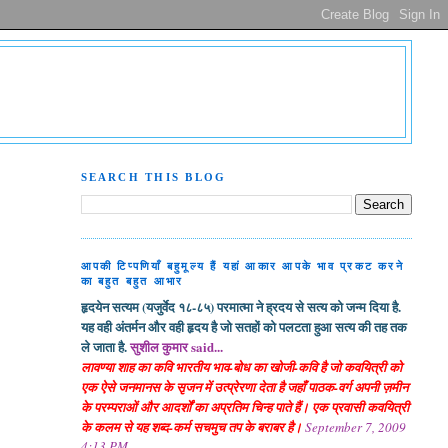
SEARCH THIS BLOG
आपकी टिप्पणियाँ बहुमूल्य हैं यहां आकार आपके भाव प्रकट करने
का बहुत बहुत आभार
हृदयेन सत्यम (यजुर्वेद १८-८५) परमात्मा ने ह्रदय से सत्य को जन्म दिया है.
यह वही अंतर्मन और वही हृदय है जो सतहों को पलटता हुआ सत्य की तह तक
ले जाता है.
सुशील कुमार said...
लावण्या शाह का कवि भारतीय भाव-बोध का खोजी-कवि है जो कवयित्री को
एक ऐसे जनमानस के सृजन में उत्प्रेरणा देता है जहाँ पाठक-वर्ग अपनी ज़मीन
के परम्पराओं और आदर्शों का अप्रतिम चिन्ह पाते हैं। एक प्रवासी कवयित्री
के कलम से यह शब्द-कर्म सचमुच तप के बराबर है।
September 7, 2009
4:13 PM