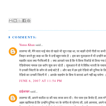
8 COMMENTS:
Yunus Khan
said...
लावण्‍या जी, मैंने सात भाई चंपा तो पहले भी सुन रखा था, पर बाक़ी दोनों गीतों पर कभ
जिक्र करते हुए कहा था कि ये उन्‍हें बहुत पसंद है । इस बार मुलाक़ात में भी उन्‍होंन
महावीर वाला क्‍या गैरफिल्‍मी है । क्‍या आपको पता है कि ये किस रिकॉर्ड से लिया ग
रेडियोनामा नामक एक ब्‍लॉग शुरू कर रहे हैं । शुरूआत में तो ये विविध भारती के पचा
ने उनकी जिंदगी के कौन से लम्‍हे बांटे हैं । और बाद में हम इसे रेडियो की दुनिया के ल
रेडियो का उनकी जिंदगी में । आपके सहयोग के बिना ये कारवां आगे नहीं बढ़ पायेगा 
JUNE 6, 2007 AT 11:54 PM
ढाईआखर
said...
लावण्या जी, आपने सलील दा की याद ताजा करा दी। मेरा पास एक कैसेट हैं, लता मंगे
अहम खासियत है कि उन्होंने दुनिया भर के संगीत से प्रेरणा ली, उसे अपनाया, अपने स