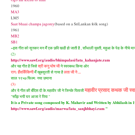
1960
MA3
LM5
Saat bhaai champa jagorey
(based on a SriLankan folk song)
1961
MB2
SB1
~इस गीत को सुनकर मन मेँ एक छवि खडी हो जाती है , साँथाली युवती, महुआ के पेड के नीचे मानोँ
(2)
http://www.sawf.org/audio/bhimpalasi/lata_kahanjate.ram
श्री कनु घोष जी
और यह गीत है जिसे
ने स्वरबध्ध किया ओर
राग: हँसकिँकिणी
लता जी ने ...
मेँ खूबसुरती से गाया है
साल १९५७ फिल्म: नया ज़माना
(3)
महावीर प्रसाद कथक जी स्व
और ये गीत की बँदिश दी के.महावीर जी ने जिनके पिताजी
"साँझ भयी घर आजा रे पिया "
It is a Private song composed by K. Mahavir and Written by Abhilash in 
http://www.sawf.org/audio/marwa/lata_sanjhbhayi.ram
"