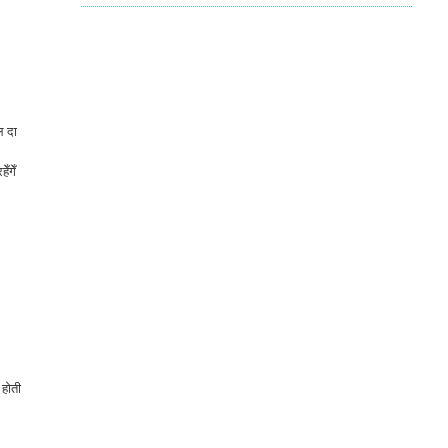
ल दा
ँगेँ
 होती