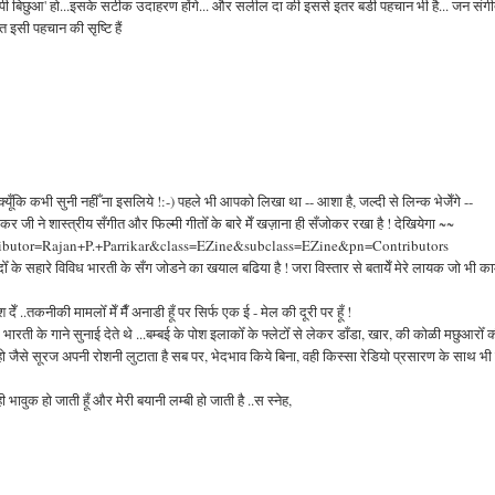
पापी बिछुआ' हो...इसके सटीक उदाहरण होंगे... और सलील दा की इससे इतर बडी पहचान भी है... जन सं
ीत इसी पहचान की सृष्टि हैं
ूँकि कभी सुनी नहीँ ना इसलिये !:-) पहले भी आपको लिखा था -- आशा है, जल्दी से लिन्क भेजेँगे --
कर जी ने शास्त्रीय सँगीत और फिल्मी गीतोँ के बारे मेँ खज़ाना ही सँजोकर रखा है ! देखियेगा ~~
ntributor=Rajan+P.+Parrikar&class=EZine&subclass=EZine&pn=Contributors
दोँ के सहारे विविध भारती के सँग जोडने का खयाल बढिया है ! जरा विस्तार से बतायेँ मेरे लायक जो भी क
 ..तकनीकी मामलोँ मेँ मैँ अनाडी हूँ पर सिर्फ एक ई - मेल की दूरी पर हूँ !
भारती के गाने सुनाई देते थे ...बम्बई के पोश इलाकोँ के फ्लेटोँ से लेकर डाँडा, खार, की कोळी मछुआरोँ 
 हो जैसे सूरज अपनी रोशनी लुटाता है सब पर, भेदभाव किये बिना, वही किस्सा रेडियो प्रसारण के साथ भी 
ी भावुक हो जाती हूँ और मेरी बयानी लम्बी हो जाती है ..स स्नेह,