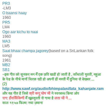
PR3
-LM3
O baansi haay
1960
PR5
LM4
Ogo aar kichu to naai
1960
MA3
LM5
Saat bhaai champa jagorey
(based on a SriLankan folk
song)
1961
MB2
SB1
~इस गीत को सुनकर मन मेँ एक छवि खडी हो जाती है , साँथाली युवती, महुआ
के पेड के नीचे मानोँ थिरक रही हो अपनी ही मस्ती मेँ दुनिया से बेखबर ...
(2)
http://www.sawf.org/audio/bhimpalasi/lata_kahanjate.ram
और यह गीत है जिसे
श्री कनु घोष जी
ने स्वरबध्ध किया ओर
राग: हँसकिँकिणी
मेँ खूबसुरती से गाया है
लता जी ने ...
साल १९५७ फिल्म: नया ज़माना