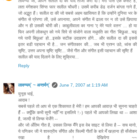
लावण्या जी, आपने सलील दा की याद ताजा करा दी। मेरा पास एक कैसेट हैं,
लता मंगेशकर सिंग्स फार सलील चौधरी। उसमें करीब डेढ दर्जन बांग्ला गाने हैं,
जो अद्भुत हैं। सलील दा की जो सबसे अहम खासियत है कि उन्होंने दुनिया भर के
संगीत से प्रेरणा ली, उसे अपनाया, अपने संगीत में ढाला पर न तो उसे छिपाया
और न ही उसकी चोरी की। काबुलीवाला का गाना 'ए मेरे प्यारे वतन' ... हो या
फिर अपनी लोकधुन को नये सिरे से संजोने वाला मधुमति का गीत 'बिछुआ...चढ्
गये पापी बिछुआ' हो...इसके सटीक उदाहरण होंगे... और सलील दा की इससे
इतर बडी पहचान भी है... जन संगीतकार की... जब भी प्रश्न उठे, ध्वंस की
सृष्टि, उत्तर अपना सृष्टि सृष्टि... जैसे गीत और संगीत इसी पहचान की सृष्टि हैं
सलील की याद दिलाने के लिए शुक्रिया...
Reply
लावण्यम्` ~ अन्तर्मन्`
June 7, 2007 at 1:19 AM
युनूस भाई,
आदाब !
सबसे पहले तो आप से एक शिकायत है मेरी ! हम आपकी आवाज़ भी सुनना चाहते
हैँ -- क्यूँकि कभी सुनी नहीँ ना इसलिये !:-) पहले भी आपको लिखा था -- आशा
है, जल्दी से लिन्क भेजेँगे --
और जो अँतिम गीत है, उसका लिन्क मैँने इस वेब साइट से लिया है -- सच मानो,
ये पणिकर जी ने शास्त्रीय सँगीत और फिल्मी गीतोँ के बारे मेँ खज़ाना ही सँजोकर
रखा है ! देखियेगा ~~