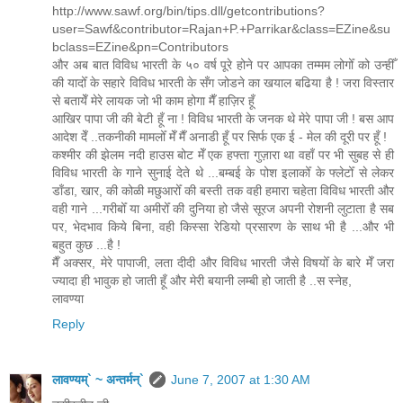
http://www.sawf.org/bin/tips.dll/getcontributions?
user=Sawf&contributor=Rajan+P.+Parrikar&class=EZine&su
bclass=EZine&pn=Contributors
और अब बात विविध भारती के ५० वर्ष पूरे होने पर आपका तम्मम लोगोँ को उन्हीँ
की यादोँ के सहारे विविध भारती के सँग जोडने का खयाल बढिया है ! जरा विस्तार
से बतायेँ मेरे लायक जो भी काम होगा मैँ हाज़िर हूँ
आखिर पापा जी की बेटी हूँ ना ! विविध भारती के जनक थे मेरे पापा जी ! बस आप
आदेश देँ ..तकनीकी मामलोँ मेँ मैँ अनाडी हूँ पर सिर्फ एक ई - मेल की दूरी पर हूँ !
कश्मीर की झेलम नदी हाउस बोट मेँ एक हफ्ता गुज़ारा था वहाँ पर भी सुबह से ही
विविध भारती के गाने सुनाई देते थे ...बम्बई के पोश इलाकोँ के फ्लेटोँ से लेकर
डाँडा, खार, की कोळी मछुआरोँ की बस्ती तक वही हमारा चहेता विविध भारती और
वही गाने ...गरीबोँ या अमीरोँ की दुनिया हो जैसे सूरज अपनी रोशनी लुटाता है सब
पर, भेदभाव किये बिना, वही किस्सा रेडियो प्रसारण के साथ भी है ...और भी
बहुत कुछ ...है !
मैँ अक्सर, मेरे पापाजी, लता दीदी और विविध भारती जैसे विषयोँ के बारे मेँ जरा
ज्यादा ही भावुक हो जाती हूँ और मेरी बयानी लम्बी हो जाती है ..स स्नेह,
लावण्या
Reply
लावण्यम्` ~ अन्तर्मन्`
June 7, 2007 at 1:30 AM