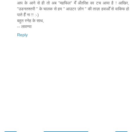
आप के आने से ही तो अब "महफिल" मेँ अँतरिक्ष का टच आया है ! आखिर,
"उडनतश्तरी " के चालक से हम " आउटर ज़ोन " की ताज़ा हवाओँ से वाकिफ हो
पाते हैँ ना !! :-)
बहुत स्नेह के साथ,
-- लावण्या
Reply