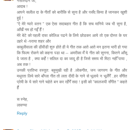
नसीरुद्दीन जी,
आदाब !
आपने सलील दा के गीतोँ को बारीकि से सुना है और पसँद किया है जानकर खुशी
हुई !
"ऐ मेरे प्यारे वतन " एक ऐसा सदाबहार गीत है कि सच मानिये जब भी सुना है,
आँखेँ नम हो गईँ हैँ !
मेरे बेटे को पहली दफा कोलिअ पढने के लिये छोडकर आये तो एक दोस्त के घर
ठहरे थे -पराया शहर और
काबुलीवाला की डीवीडी शुरु होते ही ये गीत तक आते आते मन इतना भारी हो गया
कि फिल्म रोकने को कहना पडा था -- अमरीका मेँ ये गीत को सुनना, कितने आँसू
दे जाता है , क्या कहेँ ! सलिल दा का जादू ही है जिसे समय भी मिटा नहीँ पाया ,
अब तक !
उनकी प्रतिभा वस्तुत: बहुमुखी रही है .लोकगीत, जन जागरण के गीत और
मधुरता लिये सारे बाँग्ला गीत तो लता दीदी के गाने से भूलाये न भूलेँगेँ ..हर सँगीत
प्रेमी के ये सारे गाने चहेते बन कर रहेँगेँ सदा ! इसी को "कालजयी सँगीत " कहते
हैँ
स स्नेह,
लावण्या
Reply