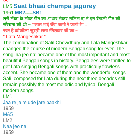
Saat bhaai champa jagorey
LM5
1961
MB2
-----
SB1
श्री लँका के लोक गीत का आधार लेकर सलिल दा ने इस बँगाली गीत की
सँरचना की थी ~
"सात भाई चँपा जागो रे जागो रे" -
स्वर है कोकीला सुश्री लता मँगेशकर जी का ~
" Lata Mangeshkar "
The combination of Salil Chowdhury and Lata Mangeshkar
changed the course of modern Bengali song for ever. The
song 'na jeo na' became one of the most important and most
beautiful Bengali songs in history. Bengalees were thrilled to
get Lata singing Bengali songs with practically flawless
accent. She became one of them and the wonderful songs
Salil composed for Lata during the next three decades still
remain possibly the most melodic and lyrical Bengali
modern songs.
LM1
Jaa re ja re ude jare paakhi
1959
MA5
LM2
Naa jeo na
1959