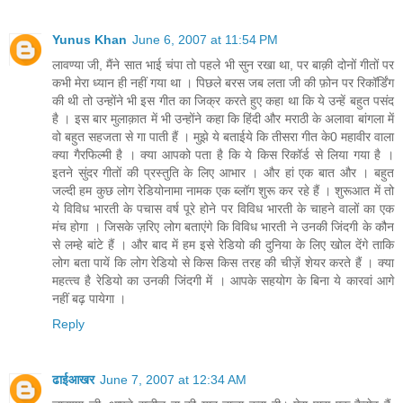
Yunus Khan
June 6, 2007 at 11:54 PM
लावण्‍या जी, मैंने सात भाई चंपा तो पहले भी सुन रखा था, पर बाक़ी दोनों गीतों पर
कभी मेरा ध्‍यान ही नहीं गया था । पिछले बरस जब लता जी की फ़ोन पर रिकॉर्डिंग
की थी तो उन्‍होंने भी इस गीत का जिक्र करते हुए कहा था कि ये उन्‍हें बहुत पसंद
है । इस बार मुलाक़ात में भी उन्‍होंने कहा कि हिंदी और मराठी के अलावा बांगला में
वो बहुत सहजता से गा पाती हैं । मुझे ये बताईये कि तीसरा गीत के0 महावीर वाला
क्‍या गैरफिल्‍मी है । क्‍या आपको पता है कि ये किस रिकॉर्ड से लिया गया है ।
इतने सुंदर गीतों की प्रस्‍तुति के लिए आभार । और हां एक बात और । बहुत
जल्‍दी हम कुछ लोग रेडियोनामा नामक एक ब्‍लॉग शुरू कर रहे हैं । शुरूआत में तो
ये विविध भारती के पचास वर्ष पूरे होने पर विविध भारती के चाहने वालों का एक
मंच होगा । जिसके ज़रिए लोग बताएंगे कि विविध भारती ने उनकी जिंदगी के कौन
से लम्‍हे बांटे हैं । और बाद में हम इसे रेडियो की दुनिया के लिए खोल देंगे ताकि
लोग बता पायें कि लोग रेडियो से किस किस तरह की चीज़ें शेयर करते हैं । क्‍या
महत्‍त्‍व है रेडियो का उनकी जिंदगी में । आपके सहयोग के बिना ये कारवां आगे
नहीं बढ़ पायेगा ।
Reply
ढाईआखर
June 7, 2007 at 12:34 AM