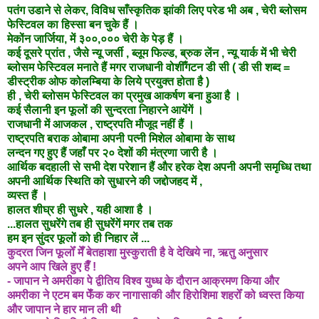
पतंग उडाने से लेकर, विविध साँस्कृतिक झांकी लिए परेड भी अब , चेरी ब्लोसम
फेस्टिवल का हिस्सा बन चुके हैं ।
मेकोंन जार्जिया, में ३००,००० चेरी के पेड़ हैं ।
कई दूसरे प्रांत , जैसे न्यू जर्सी , ब्लूम फिल्ड, ब्रुक लेंन , न्यू यार्क में भी चेरी
ब्लोसम फेस्टिवल मनाते हैं मगर राजधानी
वोशीँगटन डी सी ( डी सी शब्द =
डीस्ट्रीक ओफ कोलम्बिया के लिये प्रयुक्त होता है )
ही , चेरी ब्लोसम फेस्टिवल का प्रमुख आकर्षण बना हुआ है ।
कई सैलानी इन फूलों की सुन्दरता निहारने आयेंगें ।
राजधानी में आजकल , राष्ट्रपति मौजूद नहीं हैं ।
राष्ट्रपति बराक ओबामा अपनी पत्नी मिशेल ओबामा के साथ
लन्दन गए हुए हैं जहाँ पर
२० देशों की मंत्रणा जारी है ।
आर्थिक बदहाली से सभी देश परेशान हैं और हरेक देश अपनी अपनी समृध्धि तथा
अपनी आर्थिक स्थिति को सुधारने की
जद्दोजहद
में ,
व्यस्त हैं ।
हालत शीघ्र ही सुधरे , यही आशा है ।
...हालत सुधरेंगे तब ही सुधरेंगें मगर तब तक
हम इन सुंदर फूलों को ही निहार लें ...
कुदरत जिन फूलोँ मेँ बेतहाशा मुस्कुराती है वे देखिये ना, ऋतु अनुसार
अपने आप खिले हुए हैँ !
- जापान ने अमरीका पे द्वीतिय विश्व युध्ध के दौरान आक्रमण किया और
अमरीका ने एटम बम फेँक कर नागासाकी और हिरोशिमा शहरोँ को ध्वस्त किया
और जापान ने हार मान ली थी