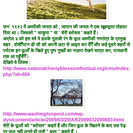
सन` १९१२ में अमरीकी जनता को , जापान की जनता ने एक खूबसूरत तोहफा
दिया था। जिसको " साकुरा " या ' चेरी ब्लोसम ' कहते हैं।
अप्रेल ४ को इस वर्ष ये हलके गुलाबी रंग के फूल अमरीकी गणतंत्र के प्रमुख
शहर , वोशीँगटन डी सी को अपनी छटा से आवृत कर देँगेँ और कई दूसरे शहरोँ से
पर्यटक इन फूलोँ के खिले हुए पुष्प गुच्छोँ का नज़ारा देखने यात्रा कर, राजधानी
तक आ पहुँचेँगेँ।
देखिये ये लिंक्स :
http://www.nationalcherryblossomfestival.org/cms/index.
php?id=404
http://www.washingtonpost.com/wp-
dyn/content/article/2009/03/20/AR2009032000883.html
चेरी के फूलों को "ब्लोसम" कहते हैं और जिन फूल के खिलने के बाद उस पेड़
पर फल नही लगते हों उन्हें " ब्लूम " कहते हैं ।