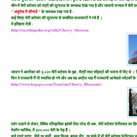
चीन में चेरी ब्लोसम को स्त्री की सुन्दरता के समकक्ष देखा गया है और जापानी सभ्यता में चेरी ब
" अपूर्णता में सौन्दर्य "
के समकक्ष रखा गया है -
कई चित्र चेरी ब्लोसम की सुन्दरता से सम्बंधित कलाकारों ने रचे हैं ।
ये इतिहास देखें :
http://en.wikipedia.org/wiki/Cherry_blossom
जापान ने अमरीका को ३,०२० चेरी ब्लोसम के वृक्ष , मैत्री तथा सौहार्द्र की भावना से दिए थे । जिन्ह
फिर वे राजधानी मेँ भी स्थापित हो गये और अब यह अप्रैल माह मेँ राजधानी आनेवाले पर्यटकोँ क
http://www.dcpages.com/Tourism/Cherry_Blossoms/
पतंग उडाने से लेकर, विविध साँस्कृतिक झांकी लिए परेड भी अब , चेरी ब्लोसम फेस्टिवल का हिस्
मेकोंन जार्जिया, में ३००,००० चेरी के पेड़ हैं ।
कई दूसरे प्रांत , जैसे न्यू जर्सी , ब्लूम फिल्ड, ब्रुक लेंन , न्यू यार्क में भी चेरी ब्लोसम फेस्टिव