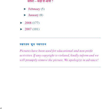
कोफी -- कहाँ से आयी ?
February
(5)
►
January
(8)
►
2008
(177)
►
2007
(101)
►
स्वागतम शुभ स्वागतम
Pictures have been used for educational and non profit
activities. If any copyright is violated, kindly inform and we
will promptly remove the picture. We apologize in advance!
aj