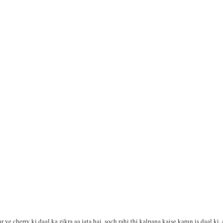
।
 ye cherry ki daal ka zikra aa jata hai, soch rahi thi kalpana kaise karun is daal ki..