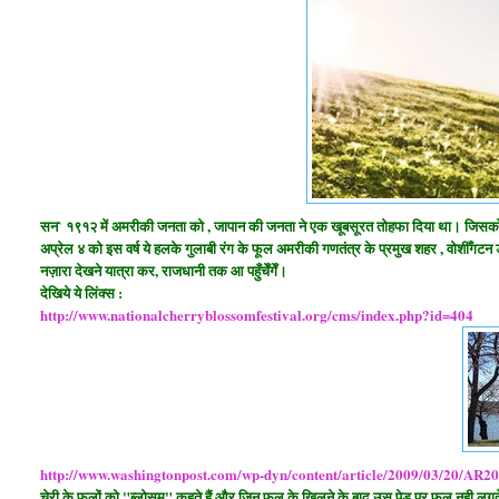
सन` १९१२ में अमरीकी जनता को , जापान की जनता ने एक खूबसूरत तोहफा दिया था। जिसको " 
अप्रेल ४ को इस वर्ष ये हलके गुलाबी रंग के फूल अमरीकी गणतंत्र के प्रमुख शहर , वोशीँगटन डी
नज़ारा देखने यात्रा कर, राजधानी तक आ पहुँचेँगेँ।
देखिये ये लिंक्स :
http://www.nationalcherryblossomfestival.org/cms/index.php?id=404
http://www.washingtonpost.com/wp-dyn/content/article/2009/03/20/AR
चेरी के फूलों को "ब्लोसम" कहते हैं और जिन फूल के खिलने के बाद उस पेड़ पर फल नही लगते हों