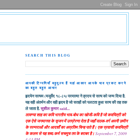
SEARCH THIS BLOG
आपकी टिप्पणियाँ बहुमूल्य हैं यहां आकार आपके भाव प्रकट करने
का बहुत बहुत आभार
हृदयेन सत्यम (यजुर्वेद १८-८५) परमात्मा ने ह्रदय से सत्य को जन्म दिया है.
यह वही अंतर्मन और वही हृदय है जो सतहों को पलटता हुआ सत्य की तह तक
ले जाता है.
सुशील कुमार said...
लावण्या शाह का कवि भारतीय भाव-बोध का खोजी-कवि है जो कवयित्री को
एक ऐसे जनमानस के सृजन में उत्प्रेरणा देता है जहाँ पाठक-वर्ग अपनी ज़मीन
के परम्पराओं और आदर्शों का अप्रतिम चिन्ह पाते हैं। एक प्रवासी कवयित्री
के कलम से यह शब्द-कर्म सचमुच तप के बराबर है।
September 7, 2009
4:13 PM