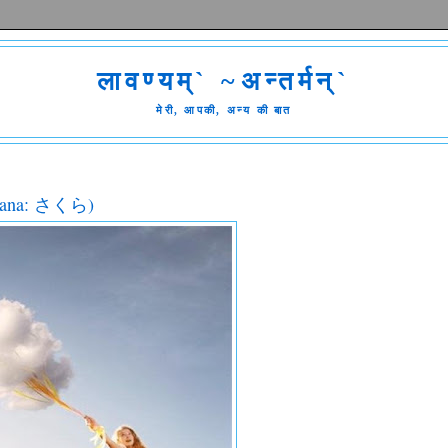
लावण्यम्` ~अन्तर्मन्`
मेरी, आपकी, अन्य की बात
hiragana: さくら)