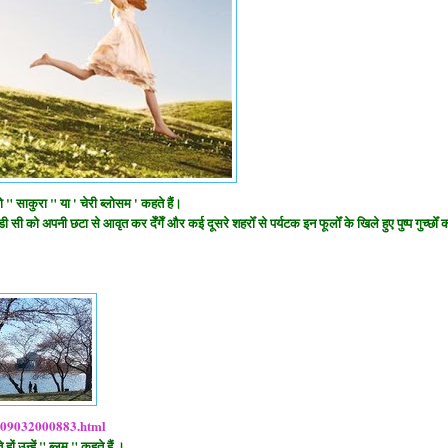
साकुरा " या ' चेरी ब्लोसम ' कहते हैं।
 सी को अपनी छटा से आवृत कर देँगेँ और कई दूसरे शहरोँ से पर्यटक इन फूलोँ के खिले हुए पुष्प गुच्छोँ 
2009032000883.html
 उन्हें " ब्लूम " कहते हैं ।