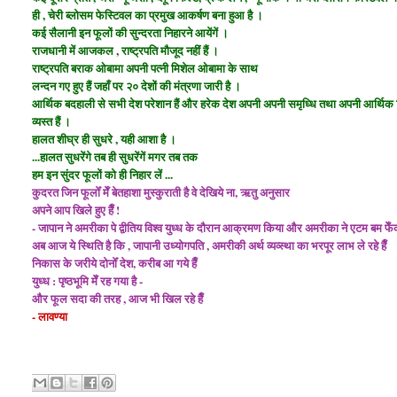
ही , चेरी ब्लोसम फेस्टिवल का प्रमुख आकर्षण बना हुआ है ।
कई सैलानी इन फूलों की सुन्दरता निहारने आयेंगें ।
राजधानी में आजकल , राष्ट्रपति मौजूद नहीं हैं ।
राष्ट्रपति बराक ओबामा अपनी पत्नी मिशेल ओबामा के साथ
लन्दन गए हुए हैं जहाँ पर
२० देशों की मंत्रणा जारी है ।
आर्थिक बदहाली से सभी देश परेशान हैं और हरेक देश अपनी अपनी समृध्धि तथा अपनी आर्थिक 
व्यस्त हैं ।
हालत शीघ्र ही सुधरे , यही आशा है ।
...हालत सुधरेंगे तब ही सुधरेंगें मगर तब तक
हम इन सुंदर फूलों को ही निहार लें ...
कुदरत जिन फूलोँ मेँ बेतहाशा मुस्कुराती है वे देखिये ना, ऋतु अनुसार
अपने आप खिले हुए हैँ !
- जापान ने अमरीका पे द्वीतिय विश्व युध्ध के दौरान आक्रमण किया और अमरीका ने एटम बम फ
अब आज ये स्थिति है कि , जापानी उध्योगपति , अमरीकी अर्थ व्यव्स्था का भरपूर लाभ ले रहे हैँ
निकास के जरीये दोनोँ देश, करीब आ गये हैँ
युध्ध : पृष्ठभूमि मेँ रह गया है -
और फूल सदा की तरह , आज भी खिल रहे हैँ
- लावण्या