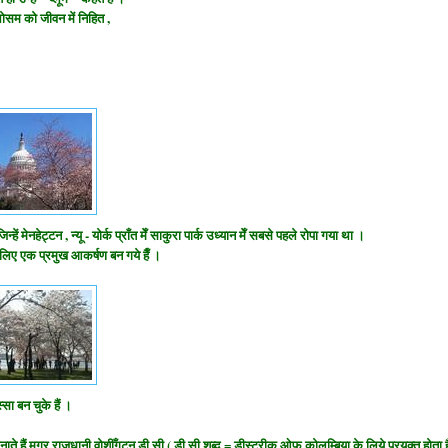
्लोसम को जीवन में निहित ,
ें मेनहेट्टन , न्यू - योर्क प्राँत मेँ साकुरा पार्क उध्यान मेँ सबसे पहले रोपा गया था ।
े लिए एक प्रमुख आकर्षण बन गये हैँ ।
सा बन चुके हैं ।
ल मनाते हैं मगर राजधानी
वोशीँगटन डी सी ( डी सी शब्द = डीस्ट्रीक ओफ कोलम्बिया के लिये प्रयुक्त होता ह