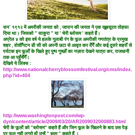
सन` १९१२ में अमरीकी जनता को , जापान की जनता ने एक खूबसूरत तोहफा
दिया था। जिसको " साकुरा " या ' चेरी ब्लोसम ' कहते हैं।
अप्रेल ४ को इस वर्ष ये हलके गुलाबी रंग के फूल अमरीकी गणतंत्र के प्रमुख
शहर , वोशीँगटन डी सी को अपनी छटा से आवृत कर देँगेँ और कई दूसरे शहरोँ से
पर्यटक इन फूलोँ के खिले हुए पुष्प गुच्छोँ का नज़ारा देखने यात्रा कर, राजधानी
तक आ पहुँचेँगेँ।
देखिये ये लिंक्स :
http://www.nationalcherryblossomfestival.org/cms/index.
php?id=404
http://www.washingtonpost.com/wp-
dyn/content/article/2009/03/20/AR2009032000883.html
चेरी के फूलों को "ब्लोसम" कहते हैं और जिन फूल के खिलने के बाद उस पेड़
पर फल नही लगते हों उन्हें " ब्लूम " कहते हैं ।