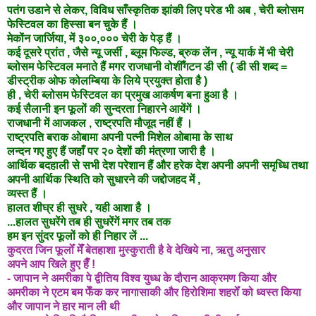
पतंग उडाने से लेकर, विविध साँस्कृतिक झांकी लिए परेड भी अब , चेरी ब्लोसम
फेस्टिवल का हिस्सा बन चुके हैं ।
मेकोंन जार्जिया, में ३००,००० चेरी के पेड़ हैं ।
कई दूसरे प्रांत , जैसे न्यू जर्सी , ब्लूम फिल्ड, ब्रुक लेंन , न्यू यार्क में भी चेरी
ब्लोसम फेस्टिवल मनाते हैं मगर राजधानी
वोशीँगटन डी सी ( डी सी शब्द =
डीस्ट्रीक ओफ कोलम्बिया के लिये प्रयुक्त होता है )
ही , चेरी ब्लोसम फेस्टिवल का प्रमुख आकर्षण बना हुआ है ।
कई सैलानी इन फूलों की सुन्दरता निहारने आयेंगें ।
राजधानी में आजकल , राष्ट्रपति मौजूद नहीं हैं ।
राष्ट्रपति बराक ओबामा अपनी पत्नी मिशेल ओबामा के साथ
लन्दन गए हुए हैं जहाँ पर
२० देशों की मंत्रणा जारी है ।
आर्थिक बदहाली से सभी देश परेशान हैं और हरेक देश अपनी अपनी समृध्धि तथा
अपनी आर्थिक स्थिति को सुधारने की
जद्दोजहद
में ,
व्यस्त हैं ।
हालत शीघ्र ही सुधरे , यही आशा है ।
...हालत सुधरेंगे तब ही सुधरेंगें मगर तब तक
हम इन सुंदर फूलों को ही निहार लें ...
कुदरत जिन फूलोँ मेँ बेतहाशा मुस्कुराती है वे देखिये ना, ऋतु अनुसार
अपने आप खिले हुए हैँ !
- जापान ने अमरीका पे द्वीतिय विश्व युध्ध के दौरान आक्रमण किया और
अमरीका ने एटम बम फेँक कर नागासाकी और हिरोशिमा शहरोँ को ध्वस्त किया
और जापान ने हार मान ली थी