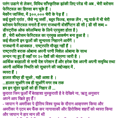
पतंग उडाने से लेकर, विविध साँस्कृतिक झांकी लिए परेड भी अब , चेरी ब्लोसम
फेस्टिवल का हिस्सा बन चुके हैं ।
मेकोंन जार्जिया, में ३००,००० चेरी के पेड़ हैं ।
कई दूसरे प्रांत , जैसे न्यू जर्सी , ब्लूम फिल्ड, ब्रुक लेंन , न्यू यार्क में भी चेरी
ब्लोसम फेस्टिवल मनाते हैं मगर राजधानी
वोशीँगटन डी सी ( डी सी शब्द =
डीस्ट्रीक ओफ कोलम्बिया के लिये प्रयुक्त होता है )
ही , चेरी ब्लोसम फेस्टिवल का प्रमुख आकर्षण बना हुआ है ।
कई सैलानी इन फूलों की सुन्दरता निहारने आयेंगें ।
राजधानी में आजकल , राष्ट्रपति मौजूद नहीं हैं ।
राष्ट्रपति बराक ओबामा अपनी पत्नी मिशेल ओबामा के साथ
लन्दन गए हुए हैं जहाँ पर
२० देशों की मंत्रणा जारी है ।
आर्थिक बदहाली से सभी देश परेशान हैं और हरेक देश अपनी अपनी समृध्धि तथा
अपनी आर्थिक स्थिति को सुधारने की
जद्दोजहद
में ,
व्यस्त हैं ।
हालत शीघ्र ही सुधरे , यही आशा है ।
...हालत सुधरेंगे तब ही सुधरेंगें मगर तब तक
हम इन सुंदर फूलों को ही निहार लें ...
कुदरत जिन फूलोँ मेँ बेतहाशा मुस्कुराती है वे देखिये ना, ऋतु अनुसार
अपने आप खिले हुए हैँ !
- जापान ने अमरीका पे द्वीतिय विश्व युध्ध के दौरान आक्रमण किया और
अमरीका ने एटम बम फेँक कर नागासाकी और हिरोशिमा शहरोँ को ध्वस्त किया
और जापान ने हार मान ली थी