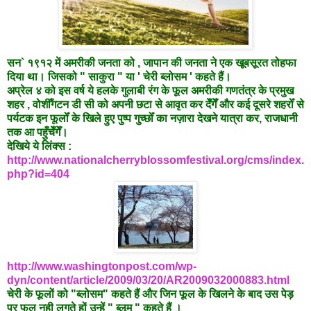
सन` १९१२ में अमरीकी जनता को , जापान की जनता ने एक खूबसूरत तोहफा
दिया था। जिसको " साकुरा " या ' चेरी ब्लोसम ' कहते हैं।
अप्रेल ४ को इस वर्ष ये हलके गुलाबी रंग के फूल अमरीकी गणतंत्र के प्रमुख
शहर , वोशीँगटन डी सी को अपनी छटा से आवृत कर देँगेँ और कई दूसरे शहरोँ से
पर्यटक इन फूलोँ के खिले हुए पुष्प गुच्छोँ का नज़ारा देखने यात्रा कर, राजधानी
तक आ पहुँचेँगेँ।
देखिये ये लिंक्स :
http://www.nationalcherryblossomfestival.org/cms/index.
php?id=404
http://www.washingtonpost.com/wp-
dyn/content/article/2009/03/20/AR2009032000883.html
चेरी के फूलों को "ब्लोसम" कहते हैं और जिन फूल के खिलने के बाद उस पेड़
पर फल नही लगते हों उन्हें " ब्लूम " कहते हैं ।