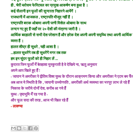
ही , चेरी ब्लोसम फेस्टिवल का प्रमुख आकर्षण बना हुआ है ।
कई सैलानी इन फूलों की सुन्दरता निहारने आयेंगें ।
राजधानी में आजकल , राष्ट्रपति मौजूद नहीं हैं ।
राष्ट्रपति बराक ओबामा अपनी पत्नी मिशेल ओबामा के साथ
लन्दन गए हुए हैं जहाँ पर
२० देशों की मंत्रणा जारी है ।
आर्थिक बदहाली से सभी देश परेशान हैं और हरेक देश अपनी अपनी समृध्धि तथा अपनी आर्थिक 
व्यस्त हैं ।
हालत शीघ्र ही सुधरे , यही आशा है ।
...हालत सुधरेंगे तब ही सुधरेंगें मगर तब तक
हम इन सुंदर फूलों को ही निहार लें ...
कुदरत जिन फूलोँ मेँ बेतहाशा मुस्कुराती है वे देखिये ना, ऋतु अनुसार
अपने आप खिले हुए हैँ !
- जापान ने अमरीका पे द्वीतिय विश्व युध्ध के दौरान आक्रमण किया और अमरीका ने एटम बम फ
अब आज ये स्थिति है कि , जापानी उध्योगपति , अमरीकी अर्थ व्यव्स्था का भरपूर लाभ ले रहे हैँ
निकास के जरीये दोनोँ देश, करीब आ गये हैँ
युध्ध : पृष्ठभूमि मेँ रह गया है -
और फूल सदा की तरह , आज भी खिल रहे हैँ
- लावण्या