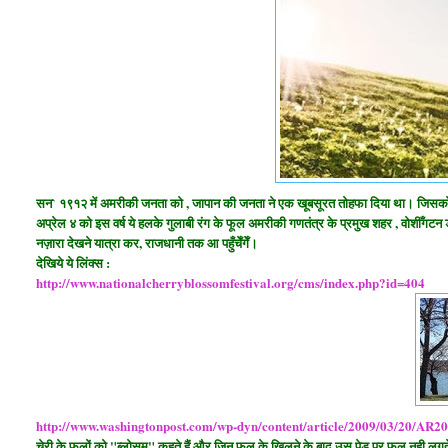
सन` १९१२ में अमरीकी जनता को , जापान की जनता ने एक खूबसूरत तोहफा दिया था। जिसको " 
अप्रेल ४ को इस वर्ष ये हलके गुलाबी रंग के फूल अमरीकी गणतंत्र के प्रमुख शहर , वोशीँगटन डी
नज़ारा देखने यात्रा कर, राजधानी तक आ पहुँचेँगेँ।
देखिये ये लिंक्स :
http://www.nationalcherryblossomfestival.org/cms/index.php?id=404
http://www.washingtonpost.com/wp-dyn/content/article/2009/03/20/AR
चेरी के फूलों को "ब्लोसम" कहते हैं और जिन फूल के खिलने के बाद उस पेड़ पर फल नही लगते हों