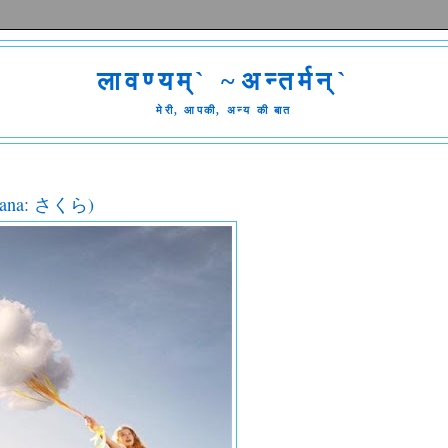
लावण्यम्` ~अन्तर्मन्`
मेरी, आपकी, अन्य की बात
hiragana: さくら)