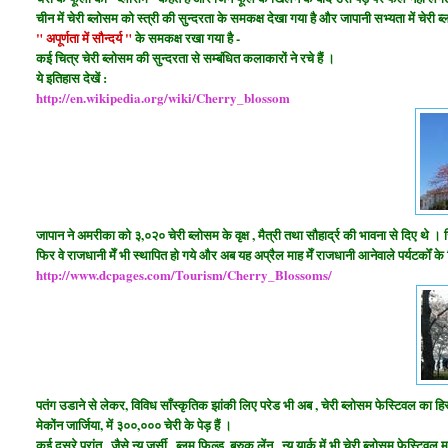
चीन में चेरी ब्लोसम को स्त्री की सुन्दरता के समकक्ष देखा गया है और जापानी सभ्यता में चेरी ब
" अपूर्णता में सौन्दर्य "
के समकक्ष रखा गया है -
कई चित्र चेरी ब्लोसम की सुन्दरता से सम्बंधित कलाकारों ने रचे हैं ।
ये इतिहास देखें :
http://en.wikipedia.org/wiki/Cherry_blossom
जापान ने अमरीका को ३,०२० चेरी ब्लोसम के वृक्ष , मैत्री तथा सौहार्द्र की भावना से दिए थे । जिन्ह
फिर वे राजधानी मेँ भी स्थापित हो गये और अब यह अप्रैल माह मेँ राजधानी आनेवाले पर्यटकोँ क
http://www.dcpages.com/Tourism/Cherry_Blossoms/
पतंग उडाने से लेकर, विविध साँस्कृतिक झांकी लिए परेड भी अब , चेरी ब्लोसम फेस्टिवल का हिस्
मेकोंन जार्जिया, में ३००,००० चेरी के पेड़ हैं ।
कई दूसरे प्रांत , जैसे न्यू जर्सी , ब्लूम फिल्ड, ब्रुक लेंन , न्यू यार्क में भी चेरी ब्लोसम फेस्टिव