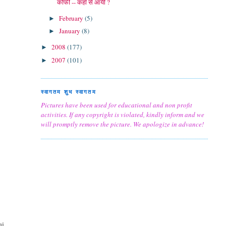
कोफी -- कहाँ से आयी ?
February
(5)
►
January
(8)
►
2008
(177)
►
2007
(101)
►
स्वागतम शुभ स्वागतम
Pictures have been used for educational and non profit
activities. If any copyright is violated, kindly inform and we
will promptly remove the picture. We apologize in advance!
aj