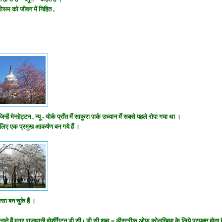
्लोसम को जीवन में निहित ,
ें मेनहेट्टन , न्यू - योर्क प्राँत मेँ साकुरा पार्क उध्यान मेँ सबसे पहले रोपा गया था ।
े लिए एक प्रमुख आकर्षण बन गये हैँ ।
सा बन चुके हैं ।
ल मनाते हैं मगर राजधानी
वोशीँगटन डी सी ( डी सी शब्द = डीस्ट्रीक ओफ कोलम्बिया के लिये प्रयुक्त होता ह