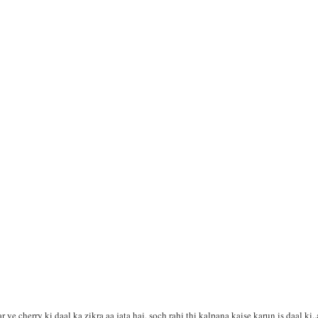
।
 ye cherry ki daal ka zikra aa jata hai, soch rahi thi kalpana kaise karun is daal ki..