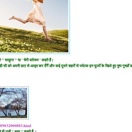
साकुरा " या ' चेरी ब्लोसम ' कहते हैं।
 सी को अपनी छटा से आवृत कर देँगेँ और कई दूसरे शहरोँ से पर्यटक इन फूलोँ के खिले हुए पुष्प गुच्छोँ 
2009032000883.html
 उन्हें " ब्लूम " कहते हैं ।