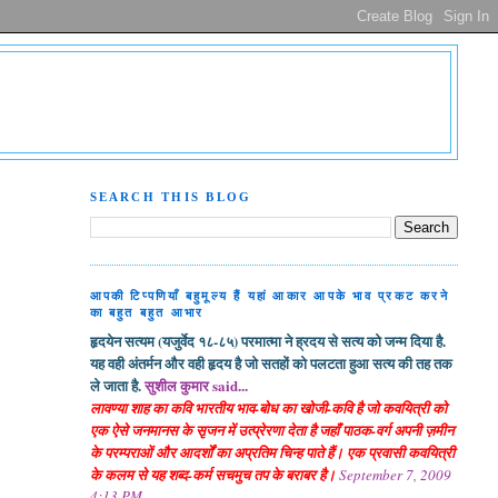
SEARCH THIS BLOG
आपकी टिप्पणियाँ बहुमूल्य हैं यहां आकार आपके भाव प्रकट करने
का बहुत बहुत आभार
हृदयेन सत्यम (यजुर्वेद १८-८५) परमात्मा ने ह्रदय से सत्य को जन्म दिया है.
यह वही अंतर्मन और वही हृदय है जो सतहों को पलटता हुआ सत्य की तह तक
ले जाता है.
सुशील कुमार said...
लावण्या शाह का कवि भारतीय भाव-बोध का खोजी-कवि है जो कवयित्री को
एक ऐसे जनमानस के सृजन में उत्प्रेरणा देता है जहाँ पाठक-वर्ग अपनी ज़मीन
के परम्पराओं और आदर्शों का अप्रतिम चिन्ह पाते हैं। एक प्रवासी कवयित्री
के कलम से यह शब्द-कर्म सचमुच तप के बराबर है।
September 7, 2009
4:13 PM